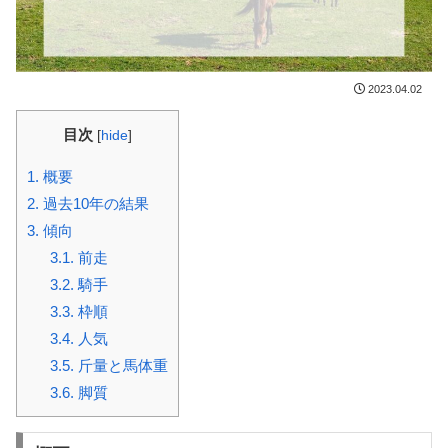
2023.04.02
目次
[
hide
]
1.
概要
2.
過去10年の結果
3.
傾向
3.1.
前走
3.2.
騎手
3.3.
枠順
3.4.
人気
3.5.
斤量と馬体重
3.6.
脚質