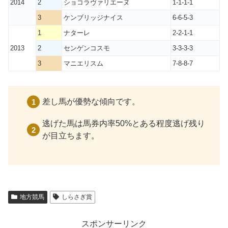
2014
2
ショコラヴァリエーヌ
1-1-1-1
3
ケンブリッジナイス
6-6-5-3
1
ナターレ
2-2-1-1
2013
2
センゲンコスモ
3-3-3-3
3
マニエリスム
7-8-8-7
差し馬が優勢な傾向です。
逃げた馬は馬券内率50%とある程度逃げ残り
が目立ちます。
地方競馬
しらさぎ賞
スポンサーリンク