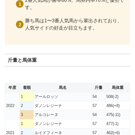
2番人気馬が勝率60%、馬券内率70%と優勢で
す。
勝ち馬は1〜3番人気馬から輩出されており、
人気サイドの好走が目立ちます。
斤量と馬体重
年度
着順
馬名
斤量
馬体重
1
アールロッソ
54
508(-2)
2022
2
ダノンレジーナ
57
486(+8)
3
アルコレーヌ
54
475(-11)
1
ダノンレジーナ
57
477(-1)
2021
2
ルイドフィーネ
57
462(+6)