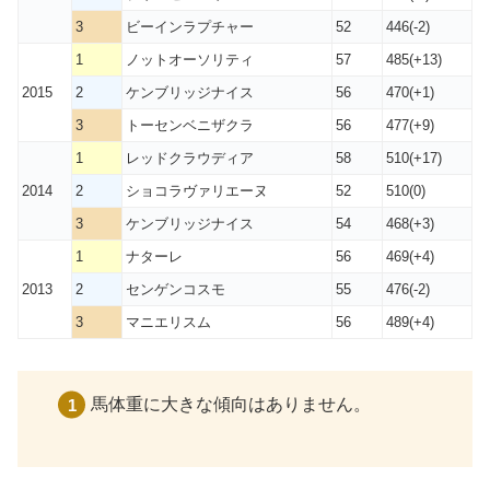
3
ビーインラプチャー
52
446(-2)
1
ノットオーソリティ
57
485(+13)
2015
2
ケンブリッジナイス
56
470(+1)
3
トーセンベニザクラ
56
477(+9)
1
レッドクラウディア
58
510(+17)
2014
2
ショコラヴァリエーヌ
52
510(0)
3
ケンブリッジナイス
54
468(+3)
1
ナターレ
56
469(+4)
2013
2
センゲンコスモ
55
476(-2)
3
マニエリスム
56
489(+4)
馬体重に大きな傾向はありません。