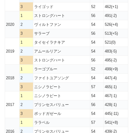
3
ライゴッド
52
462(+1)
1
ストロングハート
56
491(-2)
2020
2
ヴィルトファン
54
526(+4)
3
サラーブ
56
513(+5)
1
タイセイラナキア
54
521(0)
2019
2
アムールリアン
54
483(-5)
3
ストロングハート
56
495(-2)
1
ラーゴブルー
52
499(+9)
2018
2
ファイトユアソング
54
447(-4)
3
ニシノラピート
57
465(-1)
1
ニシノラピート
54
467(-1)
2017
2
プリンセスバリュー
56
428(-1)
3
ポッドガゼール
54
445(-11)
1
ララベル
57
541(+8)
2016
2
プリンセスバリュー
54
439(-2)