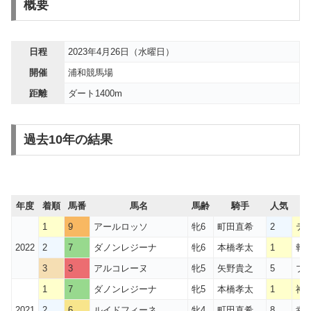
概要
日程
2023年4月26日（水曜日）
開催
浦和競馬場
距離
ダート1400m
過去10年の結果
年度
着順
馬番
馬名
馬齢
騎手
人気
1
9
アールロッソ
牝6
町田直希
2
テ
2022
2
7
ダノンレジーナ
牝6
本橋孝太
1
報
3
3
アルコレーヌ
牝5
矢野貴之
5
ブ
1
7
ダノンレジーナ
牝5
本橋孝太
1
神
2021
2
6
ルイドフィーネ
牝4
町田直希
8
幸O