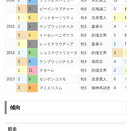
2016
2
4
プリンセスバリュー
牝6
矢野貴之
11
テ
3
2
ビーインラプチャー
牝6
左海誠二
5
春
1
5
ノットオーソリティ
牝4
吉原寛人
1
東
2015
2
2
ケンブリッジナイス
牝5
森泰斗
4
マ
3
6
トーセンベニザクラ
牝6
的場文男
5
隅田
1
2
レッドクラウディア
牝5
森泰斗
2
TC
2014
2
8
ショコラヴァリエーヌ
牝5
的場文男
3
プ
3
4
ケンブリッジナイス
牝4
張田京
4
プ
1
11
ナターレ
牝5
的場文男
2
ブ
2013
2
8
センゲンコスモ
牝6
吉原寛人
6
マリ
3
9
マニエリスム
牝5
御神本訓史
4
マ
傾向
前走