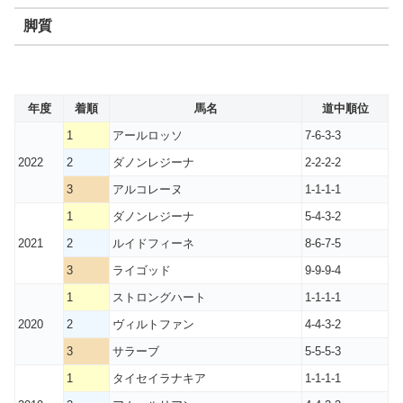
脚質
年度
着順
馬名
道中順位
1
アールロッソ
7-6-3-3
2022
2
ダノンレジーナ
2-2-2-2
3
アルコレーヌ
1-1-1-1
1
ダノンレジーナ
5-4-3-2
2021
2
ルイドフィーネ
8-6-7-5
3
ライゴッド
9-9-9-4
1
ストロングハート
1-1-1-1
2020
2
ヴィルトファン
4-4-3-2
3
サラーブ
5-5-5-3
1
タイセイラナキア
1-1-1-1