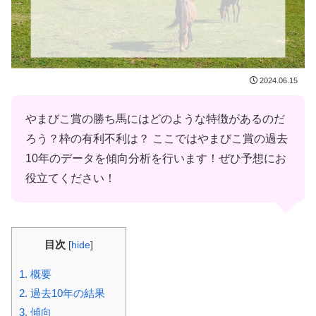
2024.06.15
やまびこ賞の勝ち馬にはどのような特徴があるのだ
ろう？枠の有利不利は？ ここではやまびこ賞の過去
10年のデータを傾向分析を行います！ぜひ予想にお
役立てください！
目次
[
hide
]
1.
概要
2.
過去10年の結果
3.
傾向