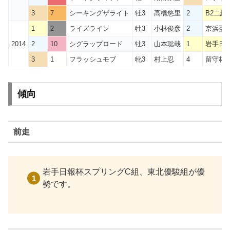
3
7
シーキングザライト
牡3
高橋悠里
2
B2二組 
1
2
ライズライン
牡3
小林俊彦
2
京浜盃1
2014
2
10
シグラップロード
牡3
山本聡哉
1
岩手日
3
1
フラッシュモブ
牝3
村上忍
4
留守杯
傾向
前走
岩手日報杯スプリングC組、東北優駿組が優
勢です。