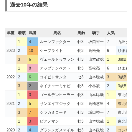
過去10年の結果
年度
着順
馬番
馬名
馬齢
騎手
人気
1
4
ルーンファクター
牡3
坂口裕一
7
九州ダ
2023
2
10
ケープライト
牝3
高松亮
6
ひまわ
3
6
ヴェールトゥマラン
牡3
山本政聡
1
3歳B1 
1
8
アップテンペスト
牝3
高松亮
6
ひまわ
2022
2
6
コイビトサンタ
セ3
山本聡哉
3
3歳B1
3
2
ネイチャーミヤビ
牝3
小林凌
2
3歳B2
1
3
ゴールデンヒーラー
牝3
山本聡哉
1
東北優駿
2021
2
5
サンエイマジック
牡3
高橋悠里
4
東北優駿
3
7
シラカミロード
牡3
坂口裕一
7
東北優駿
1
3
ピアノマン
牡3
山本聡哉
1
東北優駿
2020
2
4
グランメガスマイル
牡3
山本政聡
2
コンサ