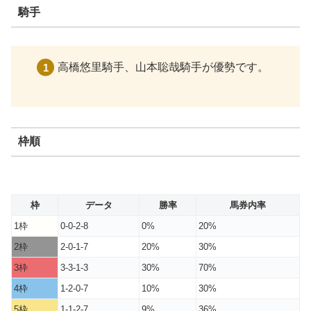
騎手
高橋悠里騎手、山本聡哉騎手が優勢です。
枠順
枠
データ
勝率
馬券内率
1枠
0-0-2-8
0%
20%
2枠
2-0-1-7
20%
30%
3枠
3-3-1-3
30%
70%
4枠
1-2-0-7
10%
30%
5枠
1-1-2-7
9%
36%