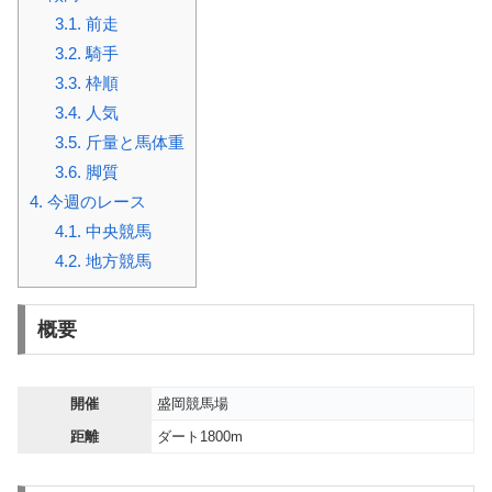
3.1.
前走
3.2.
騎手
3.3.
枠順
3.4.
人気
3.5.
斤量と馬体重
3.6.
脚質
4.
今週のレース
4.1.
中央競馬
4.2.
地方競馬
概要
開催
盛岡競馬場
距離
ダート1800m