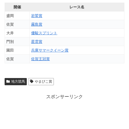
開催
レース名
盛岡
岩鷲賞
佐賀
霧島賞
大井
優駿スプリント
門別
星雲賞
園田
兵庫サマークイーン賞
佐賀
佐賀王冠賞
地方競馬
やまびこ賞
スポンサーリンク