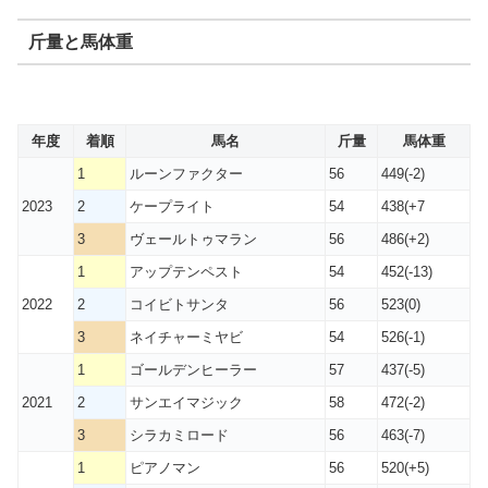
斤量と馬体重
年度
着順
馬名
斤量
馬体重
1
ルーンファクター
56
449(-2)
2023
2
ケープライト
54
438(+7
3
ヴェールトゥマラン
56
486(+2)
1
アップテンペスト
54
452(-13)
2022
2
コイビトサンタ
56
523(0)
3
ネイチャーミヤビ
54
526(-1)
1
ゴールデンヒーラー
57
437(-5)
2021
2
サンエイマジック
58
472(-2)
3
シラカミロード
56
463(-7)
1
ピアノマン
56
520(+5)