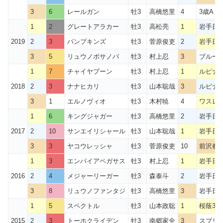
3
6
レールガン
牡3
高橋悠里
4
3歳A 5
1
2
グレートアラカー
牡3
高松亮
1
岩手日
2019
2
3
パンプキンズ
牡3
菅原俊吏
2
岩手日
3
5
リュウノボサノバ
牡3
村上忍
3
ブルー
1
7
チャイヤプーン
牡3
村上忍
1
ルピナ
2018
2
3
ナナヒカリ
牡3
山本聡哉
3
ルピナ
3
1
エルノヴィオ
牡3
木村暁
4
ワスレ
1
6
キングジャガー
牡3
高橋悠里
2
岩手日
2017
2
10
サンエイリシャール
牡3
山本聡哉
1
岩手日
3
3
ヤコウレッシャ
牡3
菅原俊吏
10
前沢春
1
3
エンパイアペガサス
牡3
村上忍
1
岩手日
2016
2
4
メジャーリーガー
牡3
森泰斗
2
岩手日
3
8
リュウノファンタジ
牡3
高橋悠里
3
岩手日
1
5
スペクトル
牡3
山本政聡
1
桜蔭3歳
2015
2
3
トーホクライデン
牡3
南郷家全
3
スプリン