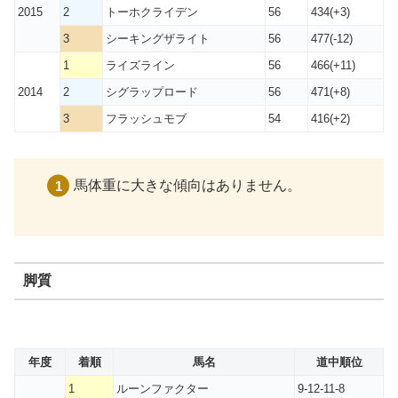
2015
2
トーホクライデン
56
434(+3)
3
シーキングザライト
56
477(-12)
1
ライズライン
56
466(+11)
2014
2
シグラップロード
56
471(+8)
3
フラッシュモブ
54
416(+2)
馬体重に大きな傾向はありません。
脚質
年度
着順
馬名
道中順位
1
ルーンファクター
9-12-11-8