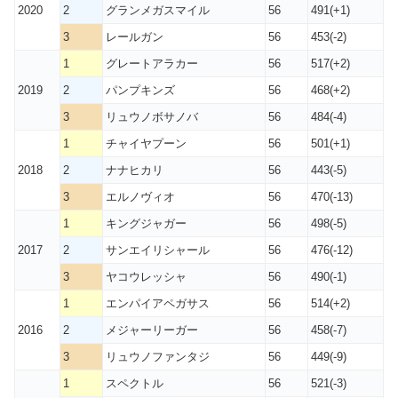
2020
2
グランメガスマイル
56
491(+1)
3
レールガン
56
453(-2)
1
グレートアラカー
56
517(+2)
2019
2
パンプキンズ
56
468(+2)
3
リュウノボサノバ
56
484(-4)
1
チャイヤプーン
56
501(+1)
2018
2
ナナヒカリ
56
443(-5)
3
エルノヴィオ
56
470(-13)
1
キングジャガー
56
498(-5)
2017
2
サンエイリシャール
56
476(-12)
3
ヤコウレッシャ
56
490(-1)
1
エンパイアペガサス
56
514(+2)
2016
2
メジャーリーガー
56
458(-7)
3
リュウノファンタジ
56
449(-9)
1
スペクトル
56
521(-3)