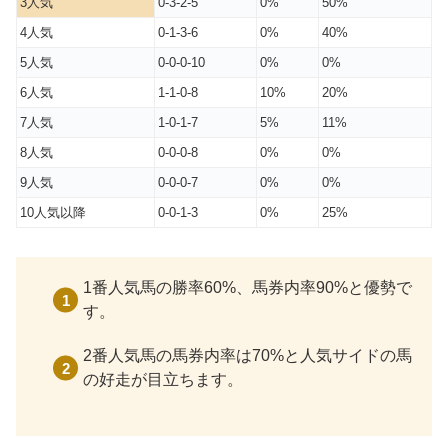
3人気
0-3-2-5
0%
50%
4人気
0-1-3-6
0%
40%
5人気
0-0-0-10
0%
0%
6人気
1-1-0-8
10%
20%
7人気
1-0-1-7
5%
11%
8人気
0-0-0-8
0%
0%
9人気
0-0-0-7
0%
0%
10人気以降
0-0-1-3
0%
25%
1番人気馬の勝率60%、馬券内率90%と優勢で
す。
2番人気馬の馬券内率は70%と人気サイドの馬
の好走が目立ちます。