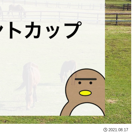
2021.08.17