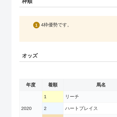
枠順
4枠優勢です。
オッズ
年度
着順
馬名
1
リーチ
2020
2
ハートプレイス