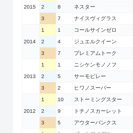
2015
2
8
ネスター
3
7
ナイスヴィグラス
1
1
コールサインゼロ
2014
2
4
ジュエルクイーン
3
7
プレミアムトーク
1
1
ニシケンモノノフ
2013
2
5
サーモピレー
3
2
ヒワノスーパー
1
10
ストーミングスター
2012
2
9
トチノスカーレット
3
5
アウターバンクス