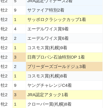
牡2
5
JRA認定ウィナーズ2着
牡2
9
サファイア特別2着
牡2
1
サッポロクラシックカップ1着
牝2
4
エーデルワイス賞9着
牝2
2
エーデルワイス賞6着
牡2
1
コスモス賞(札幌)9着
牡2
3
日商プロパン石油特別OP 1着
牡2
2
ブリーダーズゴールドジュ3着
牡2
1
コスモス賞(札幌)8着
牡2
9
ヤングチャレンジC4着
牡2
3
JRA認定アタック1着
牝2
1
クローバー賞(札幌)8着