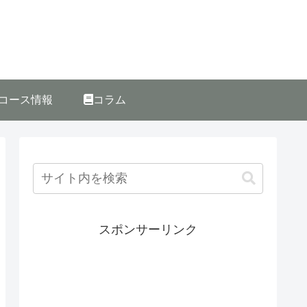
コース情報
コラム
スポンサーリンク