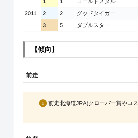
1
1
ゴールドメダル
2011
2
2
グッドタイガー
3
5
ダブルスター
【傾向
】
前走
前走北海道JRA(クローバー賞やコ