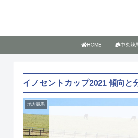
HOME
中央競
イノセントカップ2021 傾向と
地方競馬