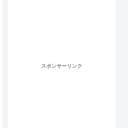
スポンサーリンク