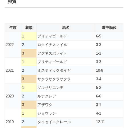
脚質
年度
着順
馬名
道中順位
1
プリティゴールド
6-5
2022
2
ロクイチスマイル
3-3
3
アグネスポライト
1-1
1
プリティゴールド
3-3
2021
2
ミスティックダイヤ
10-9
3
サクラサクラサクラ
3-4
1
ソルサリエンテ
5-2
2020
2
ルナクレア
6-6
3
アザワク
3-1
1
ジョウラン
4-1
2019
2
タイセイエクレール
12-11