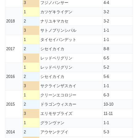
3
フジノパンサー
4-4
1
カツゲキライデン
3-2
2018
2
ナリユキマカセ
3-2
3
サトノプリンシパル
1-1
1
タイセイバンデット
1-1
2017
2
シセイカイカ
8-8
3
レッドペリグリン
6-5
1
レッドペリグリン
5-2
2016
2
シセイカイカ
5-6
3
サクラインザスカイ
1-1
1
クリーンエコロジー
6-3
2015
2
ドラゴンウィスカー
10-10
3
エリモサプライズ
11-11
1
グランヴァン
1-1
2014
2
アウヤンテプイ
5-3