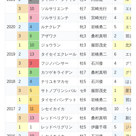
3
10
ソルサリエンテ
牡7
宮崎光行
8
エピ
1
8
ソルサリエンテ
牡6
宮崎光行
4
エピ
2020
2
4
ルナクレア
牝3
岩橋勇二
5
エゾ
3
6
アザワク
牝3
桑村真明
2
習志
1
10
ジョウラン
牡3
服部茂史
1
北海
2019
2
13
タイセイエクレール
牡6
岩橋勇二
6
エピ
3
3
フジノパンサー
牡6
石川倭
4
グラ
1
8
カツゲキライデン
牡7
桑村真明
2
グラ
2018
2
4
ナリユキマカセ
牡5
石川倭
4
はま
3
5
サトノプリンシパル
セ8
服部茂史
1
星雲
1
6
タイセイバンデット
牡6
岩橋勇二
1
習志
2017
2
11
シセイカイカ
牡8
松井伸也
10
うら
3
13
レッドペリグリン
牡6
桑村真明
2
新ひ
1
1
レッドペリグリン
牡5
伊藤千尋
5
ジャ