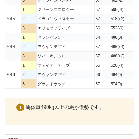
3
サクラインザスカイ
57
482(-2)
1
クリーンエコロジー
57
508(-4)
2015
2
ドラゴンウィスカー
57
518(+2)
3
エリモサプライズ
56
552(-6)
1
グランヴァン
54
488(0)
2014
2
アウヤンテプイ
57
496(+4)
3
リバーキンタロー
57
488(+2)
1
ファイアーアップ
55
520(-4)
2013
2
アウヤンテプイ
56
494(0)
3
グランドラッチ
57
574(0)
馬体重490kg以上の馬が優勢です。