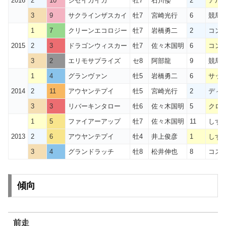
2016
2
10
シセイカイカ
牡7
石川倭
2
アル
3
9
サクラインザスカイ
牡7
宮崎光行
6
競馬
1
7
クリーンエコロジー
牡7
岩橋勇二
2
コン
2015
2
3
ドラゴンウィスカー
牡7
佐々木国明
6
コン
3
2
エリモサプライズ
セ8
阿部龍
9
競馬
1
4
グランヴァン
牡5
岩橋勇二
6
サッポ
2014
2
11
アウヤンテプイ
牡5
宮崎光行
2
ディ
3
3
リバーキンタロー
牡6
佐々木国明
5
クロ
1
5
ファイアーアップ
牡7
佐々木国明
11
しず
2013
2
6
アウヤンテプイ
牡4
井上俊彦
1
しず
3
4
グランドラッチ
牡8
松井伸也
8
コス
傾向
前走