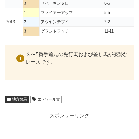
3
リバーキンタロー
6-6
1
ファイアーアップ
5-5
2013
2
アウヤンテプイ
2-2
3
グランドラッチ
11-11
３〜5番手追走の先行馬および差し馬が優勢な
レースです。
地方競馬
エトワール賞
スポンサーリンク