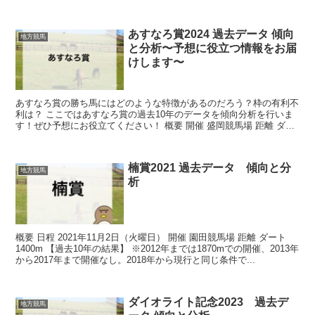
あすなろ賞2024 過去データ 傾向
地方競馬
と分析〜予想に役立つ情報をお届
けします〜
あすなろ賞の勝ち馬にはどのような特徴があるのだろう？枠の有利不
利は？ ここではあすなろ賞の過去10年のデータを傾向分析を行いま
す！ぜひ予想にお役立てください！ 概要 開催 盛岡競馬場 距離 ダー
ト1800m 過去10...
楠賞2021 過去データ 傾向と分
地方競馬
析
概要 日程 2021年11月2日（火曜日） 開催 園田競馬場 距離 ダート
1400m 【過去10年の結果】 ※2012年までは1870mでの開催、2013年
から2017年まで開催なし。2018年から現行と同じ条件で...
ダイオライト記念2023 過去デ
地方競馬