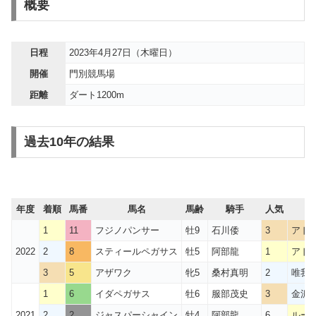
概要
日程
2023年4月27日（木曜日）
開催
門別競馬場
距離
ダート1200m
過去10年の結果
年度
着順
馬番
馬名
馬齢
騎手
人気
1
11
フジノパンサー
牡9
石川倭
3
アド
2022
2
8
スティールペガサス
牡5
阿部龍
1
アド
3
5
アザワク
牝5
桑村真明
2
唯我独
1
6
イダペガサス
牡6
服部茂史
3
金沢
2021
2
2
ジャスパーシャイン
牡4
阿部龍
6
ルー