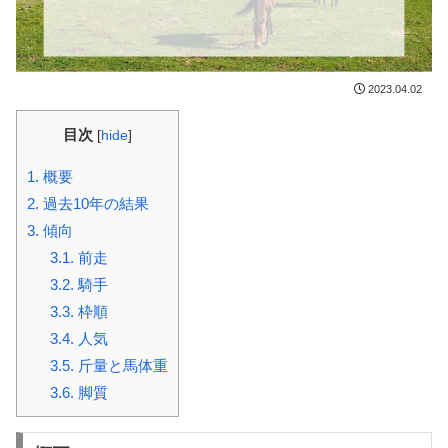
2023.04.02
目次
[
hide
]
1.
概要
2.
過去10年の結果
3.
傾向
3.1.
前走
3.2.
騎手
3.3.
枠順
3.4.
人気
3.5.
斤量と馬体重
3.6.
脚質