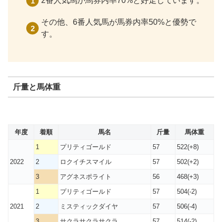
2番人気馬が馬券内率70%と好走しています。
その他、6番人気馬が馬券内率50%と優勢で
す。
斤量と馬体重
年度
着順
馬名
斤量
馬体重
1
プリティゴールド
57
522(+8)
2022
2
ロクイチスマイル
57
502(+2)
3
アグネスポライト
56
468(+3)
1
プリティゴールド
57
504(-2)
2021
2
ミスティックダイヤ
57
506(-4)
3
サクラサクラサクラ
57
514(-2)