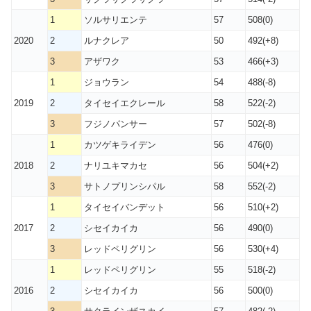
1
ソルサリエンテ
57
508(0)
2020
2
ルナクレア
50
492(+8)
3
アザワク
53
466(+3)
1
ジョウラン
54
488(-8)
2019
2
タイセイエクレール
58
522(-2)
3
フジノパンサー
57
502(-8)
1
カツゲキライデン
56
476(0)
2018
2
ナリユキマカセ
56
504(+2)
3
サトノプリンシパル
58
552(-2)
1
タイセイバンデット
56
510(+2)
2017
2
シセイカイカ
56
490(0)
3
レッドペリグリン
56
530(+4)
1
レッドペリグリン
55
518(-2)
2016
2
シセイカイカ
56
500(0)