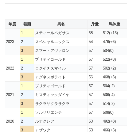
年度
着順
馬名
斤量
馬体重
1
スティールペガサス
58
512(+13)
2023
2
スペシャルエックス
54
476(+6)
3
スマートアヴァロン
57
504(0)
1
プリティゴールド
57
522(+8)
2022
2
ロクイチスマイル
57
502(+2)
3
アグネスポライト
56
468(+3)
1
プリティゴールド
57
504(-2)
2021
2
ミスティックダイヤ
57
506(-4)
3
サクラサクラサクラ
57
514(-2)
1
ソルサリエンテ
57
508(0)
2020
2
ルナクレア
50
492(+8)
3
アザワク
53
466(+3)