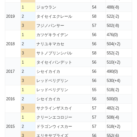
1
ジョウラン
54
488(-8)
2019
2
タイセイエクレール
58
522(-2)
3
フジノパンサー
57
502(-8)
1
カツゲキライデン
56
476(0)
2018
2
ナリユキマカセ
56
504(+2)
3
サトノプリンシパル
58
552(-2)
1
タイセイバンデット
56
510(+2)
2017
2
シセイカイカ
56
490(0)
3
レッドペリグリン
56
530(+4)
1
レッドペリグリン
55
518(-2)
2016
2
シセイカイカ
56
500(0)
3
サクラインザスカイ
57
482(-2)
1
クリーンエコロジー
57
508(-4)
2015
2
ドラゴンウィスカー
57
518(+2)
3
エリモサプライズ
56
552(-6)