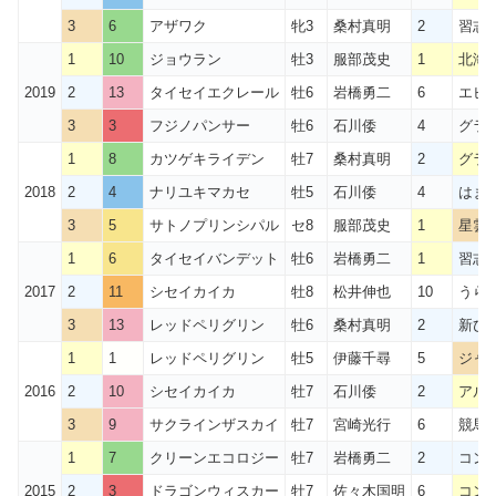
3
6
アザワク
牝3
桑村真明
2
習志
1
10
ジョウラン
牡3
服部茂史
1
北海
2019
2
13
タイセイエクレール
牡6
岩橋勇二
6
エピ
3
3
フジノパンサー
牡6
石川倭
4
グラ
1
8
カツゲキライデン
牡7
桑村真明
2
グラ
2018
2
4
ナリユキマカセ
牡5
石川倭
4
はま
3
5
サトノプリンシパル
セ8
服部茂史
1
星雲
1
6
タイセイバンデット
牡6
岩橋勇二
1
習志
2017
2
11
シセイカイカ
牡8
松井伸也
10
うら
3
13
レッドペリグリン
牡6
桑村真明
2
新ひ
1
1
レッドペリグリン
牡5
伊藤千尋
5
ジャ
2016
2
10
シセイカイカ
牡7
石川倭
2
アル
3
9
サクラインザスカイ
牡7
宮崎光行
6
競馬
1
7
クリーンエコロジー
牡7
岩橋勇二
2
コン
2015
2
3
ドラゴンウィスカー
牡7
佐々木国明
6
コン