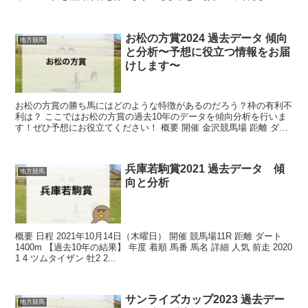
概要 開催 水沢競馬場 距離 ダート...
お松の方賞2024 過去データ 傾向
地方競馬
と分析〜予想に役立つ情報をお届
けします〜
お松の方賞の勝ち馬にはどのような特徴があるのだろう？枠の有利不
利は？ ここではお松の方賞の過去10年のデータを傾向分析を行いま
す！ぜひ予想にお役立てください！ 概要 開催 金沢競馬場 距離 ダー
ト1500m 過去10...
兵庫若駒賞2021 過去データ 傾
地方競馬
向と分析
概要 日程 2021年10月14日（木曜日） 開催 競馬場11R 距離 ダート
1400m 【過去10年の結果】 年度 着順 馬番 馬名 詳細 人気 前走 2020
1 4 ツムタイザン 牡2 2...
サンライズカップ2023 過去デー
地方競馬