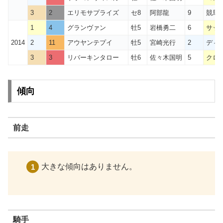
3
2
エリモサプライズ
セ8
阿部龍
9
競馬
1
4
グランヴァン
牡5
岩橋勇二
6
サッポ
2014
2
11
アウヤンテプイ
牡5
宮崎光行
2
ディ
3
3
リバーキンタロー
牡6
佐々木国明
5
クロ
傾向
前走
大きな傾向はありません。
騎手