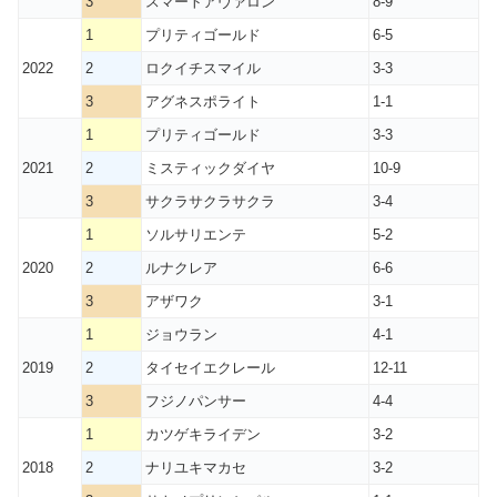
3
スマートアヴァロン
8-9
1
プリティゴールド
6-5
2022
2
ロクイチスマイル
3-3
3
アグネスポライト
1-1
1
プリティゴールド
3-3
2021
2
ミスティックダイヤ
10-9
3
サクラサクラサクラ
3-4
1
ソルサリエンテ
5-2
2020
2
ルナクレア
6-6
3
アザワク
3-1
1
ジョウラン
4-1
2019
2
タイセイエクレール
12-11
3
フジノパンサー
4-4
1
カツゲキライデン
3-2
2018
2
ナリユキマカセ
3-2