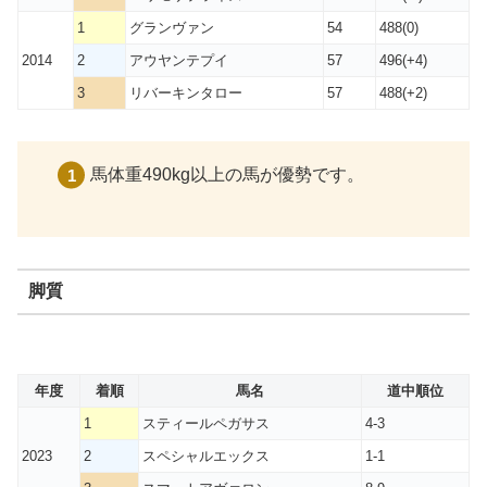
1
グランヴァン
54
488(0)
2014
2
アウヤンテプイ
57
496(+4)
3
リバーキンタロー
57
488(+2)
馬体重490kg以上の馬が優勢です。
脚質
年度
着順
馬名
道中順位
1
スティールペガサス
4-3
2023
2
スペシャルエックス
1-1