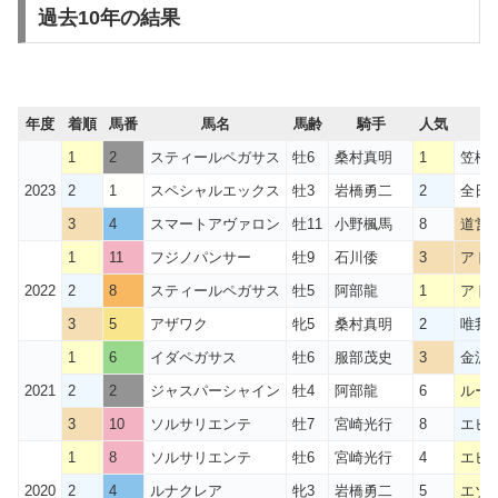
過去10年の結果
年度
着順
馬番
馬名
馬齢
騎手
人気
1
2
スティールペガサス
牡6
桑村真明
1
笠松
2023
2
1
スペシャルエックス
牡3
岩橋勇二
2
全日本
3
4
スマートアヴァロン
牡11
小野楓馬
8
道営
1
11
フジノパンサー
牡9
石川倭
3
アド
2022
2
8
スティールペガサス
牡5
阿部龍
1
アド
3
5
アザワク
牝5
桑村真明
2
唯我独
1
6
イダペガサス
牡6
服部茂史
3
金沢
2021
2
2
ジャスパーシャイン
牡4
阿部龍
6
ルー
3
10
ソルサリエンテ
牡7
宮崎光行
8
エピ
1
8
ソルサリエンテ
牡6
宮崎光行
4
エピ
2020
2
4
ルナクレア
牝3
岩橋勇二
5
エゾ