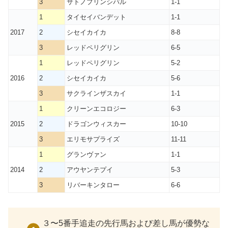
3
サトノプリンシパル
1-1
1
タイセイバンデット
1-1
2017
2
シセイカイカ
8-8
3
レッドペリグリン
6-5
1
レッドペリグリン
5-2
2016
2
シセイカイカ
5-6
3
サクラインザスカイ
1-1
1
クリーンエコロジー
6-3
2015
2
ドラゴンウィスカー
10-10
3
エリモサプライズ
11-11
1
グランヴァン
1-1
2014
2
アウヤンテプイ
5-3
3
リバーキンタロー
6-6
３〜5番手追走の先行馬および差し馬が優勢な