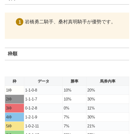
岩橋勇二騎手、桑村真明騎手が優勢です。
枠順
枠
データ
勝率
馬券内率
1枠
1-1-0-8
10%
20%
2枠
1-1-1-7
10%
30%
3枠
0-1-2-8
0%
11%
4枠
1-2-1-9
7%
30%
5枠
1-0-2-11
7%
21%