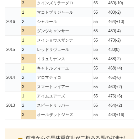
3
クインズミラーグロ
55
450(-10)
1
マコトブリジャール
55
400(-2)
2016
2
シャルール
55
464(+10)
3
ダンツキャンサー
55
480(-4)
1
メイショウスザンナ
55
470(-2)
2015
2
レッドリヴェール
55
430(0)
3
イリュミナンス
55
488(-2)
1
キャトルフィーユ
55
468(+4)
2014
2
アロマティコ
55
462(-6)
3
スマートレイアー
55
460(+2)
1
アイムユアーズ
55
476(+6)
2013
2
スピードリッパー
55
464(+2)
3
オールザットジャズ
55
480(+16)
前走からの馬体重変動が二桁ある馬の好走が