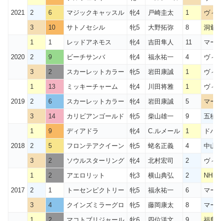
2021
2
6
マジックキャッスル
牝4
戸崎圭太
1
ヴィ
3
10
サトノセシル
牝5
大野拓弥
8
洞爺
1
1
レッドアネモス
牝4
吉田隼人
11
マー
2020
2
9
ビーチサンバ
牝4
福永祐一
4
ヴィ
3
2
スカーレットカラー
牝5
岩田康誠
1
ヴィ
1
13
ミッキーチャーム
牝4
川田将雅
1
ヴィ
2019
2
6
スカーレットカラー
牝4
岩田康誠
5
マー
3
14
カリビアンゴールド
牝5
柴山雄一
9
五稜郭
1
9
ディアドラ
牝4
C.ルメール
1
ドバ
2018
2
5
フロンテアクイーン
牝5
蛯名正義
4
中山牝
3
2
ソウルスターリング
牝4
北村宏司
2
ヴィ
1
2
アエロリット
牝3
横山典弘
2
NHK
2017
2
1
トーセンビクトリー
牝5
福永祐一
6
マー
3
4
クインズミラーグロ
牝5
藤岡康太
8
マー
1
2
マコトブリジャール
牝6
四位洋文
9
福島牝