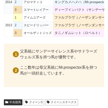
キングカメハメハ（Mr.prospector
2014
2
アロマティコ
ディープインパクト（サンデーサ
3
スマートレイアー
ファルブラヴ（ノーザンダンサー
1
アイムユアーズ
ファルブラヴ（ノーザンダンサー
2013
2
スピードリッパー
タニノギムレット（ロベルト）
3
オールザットジャズ
父系統にサンデーサイレンス系やサドラーズ
ウェルズ系を持つ馬が優勢です。
ここ数年は母父系統にMr.prospector系を持つ
馬が一頭好走しています。
中央競馬
クイーンS
クイーンステークス