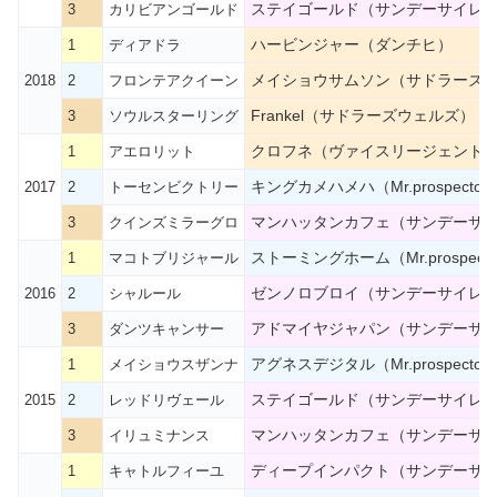
ステイゴールド（サンデーサイレ
3
カリビアンゴールド
ハービンジャー（ダンチヒ）
1
ディアドラ
メイショウサムソン（サドラーズ
2018
2
フロンテアクイーン
Frankel（サドラーズウェルズ）
3
ソウルスターリング
クロフネ（ヴァイスリージェント
1
アエロリット
キングカメハメハ（Mr.prospector
2017
2
トーセンビクトリー
マンハッタンカフェ（サンデーサ
3
クインズミラーグロ
ストーミングホーム（Mr.prospecto
1
マコトブリジャール
ゼンノロブロイ（サンデーサイレ
2016
2
シャルール
アドマイヤジャパン（サンデーサ
3
ダンツキャンサー
アグネスデジタル（Mr.prospector
1
メイショウスザンナ
ステイゴールド（サンデーサイレ
2015
2
レッドリヴェール
マンハッタンカフェ（サンデーサ
3
イリュミナンス
ディープインパクト（サンデーサ
1
キャトルフィーユ