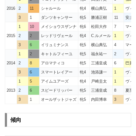
2016
2
11
シャルール
牝4
横山典弘
1
ヴィ
3
1
ダンツキャンサー
牝5
勝浦正樹
11
安土城
1
10
メイショウスザンナ
牝6
松田大作
7
マーメ
2015
2
2
レッドリヴェール
牝4
C.ルメール
1
ヴィ
3
6
イリュミナンス
牝5
横山典弘
4
マー
1
2
キャトルフィーユ
牝5
福永祐一
2
ヴィ
2014
2
8
アロマティコ
牝5
三浦皇成
6
巴賞1
3
6
スマートレイアー
牝4
池添謙一
1
ヴィ
1
5
アイムユアーズ
牝4
戸崎圭太
1
ヴィ
2013
2
6
スピードリッパー
牝5
三浦皇成
8
夏至S
3
1
オールザットジャズ
牝5
内田博幸
3
ヴィ
傾向