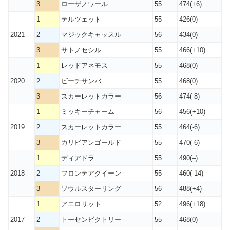
3
ローザノワール
55
474(+6)
1
テルツェット
55
426(0)
2021
2
マジックキャッスル
56
434(0)
3
サトノセシル
55
466(+10)
1
レッドアネモス
55
468(0)
2020
2
ビーチサンバ
55
468(0)
3
スカーレットカラー
56
474(-8)
1
ミッキーチャーム
56
456(+10)
2019
2
スカーレットカラー
55
464(-6)
3
カリビアンゴールド
55
470(-6)
1
ディアドラ
55
490(–)
2018
2
フロンテアクイーン
55
460(-14)
3
ソウルスターリング
56
488(+4)
1
アエロリット
52
496(+18)
2017
2
トーセンビクトリー
55
468(0)