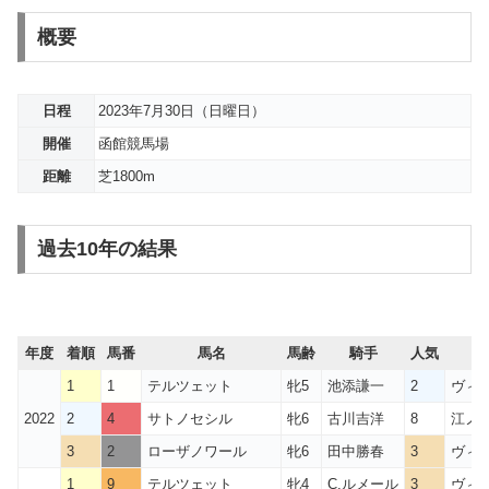
概要
日程
2023年7月30日（日曜日）
開催
函館競馬場
距離
芝1800m
過去10年の結果
年度
着順
馬番
馬名
馬齢
騎手
人気
1
1
テルツェット
牝5
池添謙一
2
ヴィ
2022
2
4
サトノセシル
牝6
古川吉洋
8
江ノ島
3
2
ローザノワール
牝6
田中勝春
3
ヴィ
1
9
テルツェット
牝4
C.ルメール
3
ヴィ