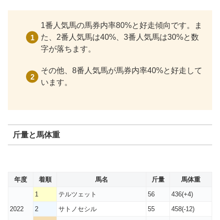
1番人気馬の馬券内率80%と好走傾向です。ま
た、2番人気馬は40%、3番人気馬は30%と数
字が落ちます。
その他、8番人気馬が馬券内率40%と好走して
います。
斤量と馬体重
年度
着順
馬名
斤量
馬体重
1
テルツェット
56
436(+4)
2022
2
サトノセシル
55
458(-12)