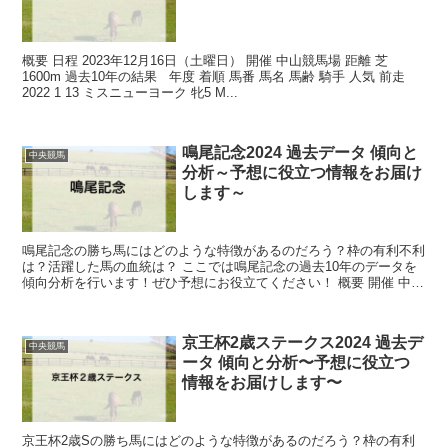
概要 日程 2023年12月16日（土曜日） 開催 中山競馬場 距離 芝
1600m 過去10年の結果 年度 着順 馬番 馬名 馬齢 騎手 人気 前走
2022 1 13 ミスニューヨーク 牝5 M...
鳴尾記念2024 過去データ 傾向と
中央競馬
分析～予想に役立つ情報をお届け
します～
鳴尾記念の勝ち馬にはどのような特徴があるのだろう？枠の有利不利
は？活躍した馬の血統は？ ここでは鳴尾記念の過去10年のデータを
傾向分析を行います！ぜひ予想にお役立てください！ 概要 開催 中京
競馬場 距離 芝2000m ...
京王杯2歳ステークス2024 過去デ
中央競馬
ータ 傾向と分析〜予想に役立つ
情報をお届けします〜
京王杯2歳Sの勝ち馬にはどのような特徴があるのだろう？枠の有利