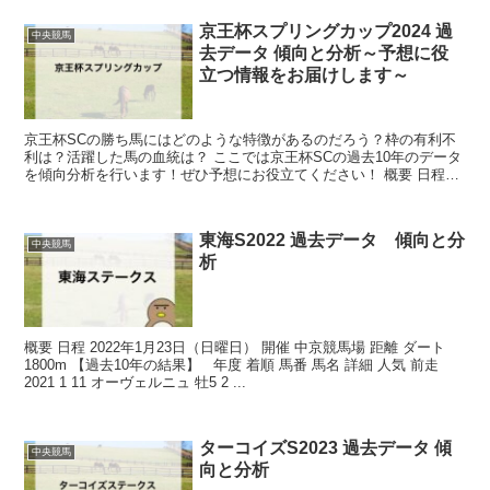
京王杯スプリングカップ2024 過
中央競馬
去データ 傾向と分析～予想に役
立つ情報をお届けします～
京王杯SCの勝ち馬にはどのような特徴があるのだろう？枠の有利不
利は？活躍した馬の血統は？ ここでは京王杯SCの過去10年のデータ
を傾向分析を行います！ぜひ予想にお役立てください！ 概要 日程
2024年5月11日（土曜日） ...
東海S2022 過去データ 傾向と分
中央競馬
析
概要 日程 2022年1月23日（日曜日） 開催 中京競馬場 距離 ダート
1800m 【過去10年の結果】 年度 着順 馬番 馬名 詳細 人気 前走
2021 1 11 オーヴェルニュ 牡5 2 ...
ターコイズS2023 過去データ 傾
中央競馬
向と分析