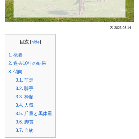
2023.03.14
目次
[
hide
]
1.
概要
2.
過去10年の結果
3.
傾向
3.1.
前走
3.2.
騎手
3.3.
枠順
3.4.
人気
3.5.
斤量と馬体重
3.6.
脚質
3.7.
血統