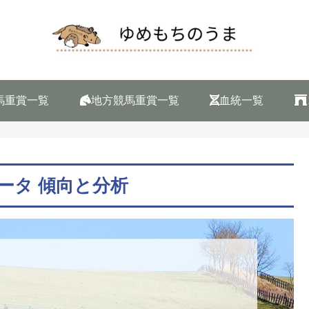
馬重賞一覧
地方競馬重賞一覧
血統一覧
データ 傾向と分析