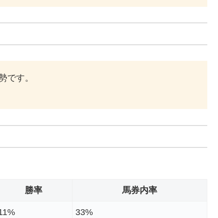
優勢です。
勝率
馬券内率
11%
33%