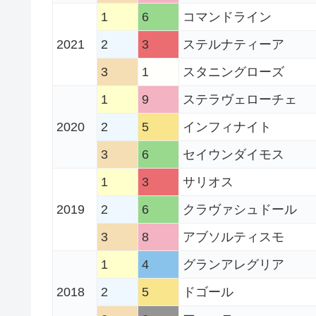
1
6
コマンドライン
2021
2
3
ステルナティーア
3
1
スタニングローズ
1
9
ステラヴェローチェ
2020
2
5
インフィナイト
3
6
セイウンダイモス
1
3
サリオス
2019
2
6
クラヴァシュドール
3
8
アブソルティスモ
1
4
グランアレグリア
2018
2
5
ドゴール