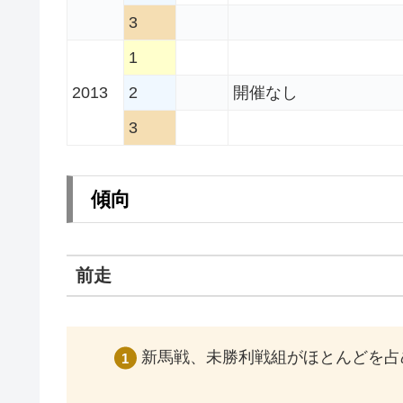
3
1
2013
2
開催なし
3
傾向
前走
新馬戦、未勝利戦組がほとんどを占