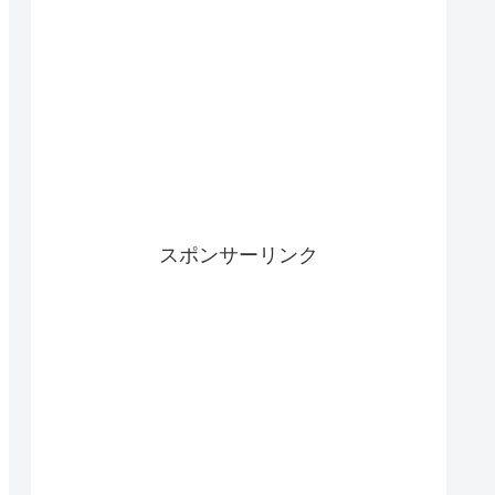
スポンサーリンク