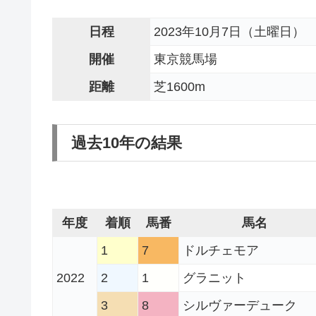
日程
2023年10月7日（土曜日）
開催
東京競馬場
距離
芝1600m
過去10年の結果
年度
着順
馬番
馬名
1
7
ドルチェモア
2022
2
1
グラニット
3
8
シルヴァーデューク