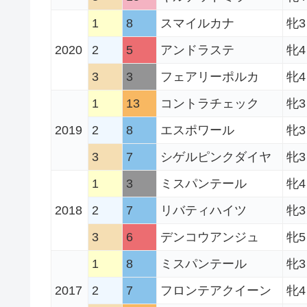
1
8
スマイルカナ
牝3
2020
2
5
アンドラステ
牝4
3
3
フェアリーポルカ
牝4
1
13
コントラチェック
牝3
2019
2
8
エスポワール
牝3
3
7
シゲルピンクダイヤ
牝3
1
3
ミスパンテール
牝4
2018
2
7
リバティハイツ
牝3
3
6
デンコウアンジュ
牝5
1
8
ミスパンテール
牝3
2017
2
7
フロンテアクイーン
牝4