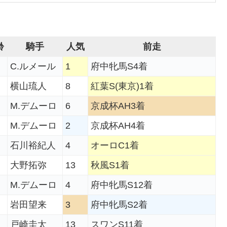
齢
騎手
人気
前走
C.ルメール
1
府中牝馬S4着
横山琉人
8
紅葉S(東京)1着
M.デムーロ
6
京成杯AH3着
M.デムーロ
2
京成杯AH4着
石川裕紀人
4
オーロC1着
大野拓弥
13
秋風S1着
M.デムーロ
4
府中牝馬S12着
岩田望来
3
府中牝馬S2着
戸崎圭太
13
スワンS11着