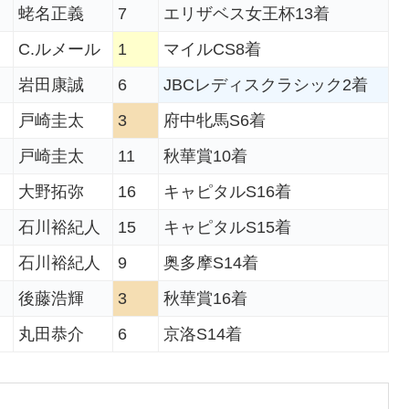
蛯名正義
7
エリザベス女王杯13着
C.ルメール
1
マイルCS8着
岩田康誠
6
JBCレディスクラシック2着
戸崎圭太
3
府中牝馬S6着
戸崎圭太
11
秋華賞10着
大野拓弥
16
キャピタルS16着
石川裕紀人
15
キャピタルS15着
石川裕紀人
9
奥多摩S14着
後藤浩輝
3
秋華賞16着
丸田恭介
6
京洛S14着