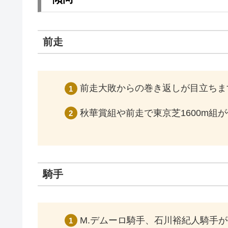
前走
前走大敗からの巻き返しが目立ちま
秋華賞組や前走で東京芝1600m組
騎手
M.デムーロ騎手、石川裕紀人騎手