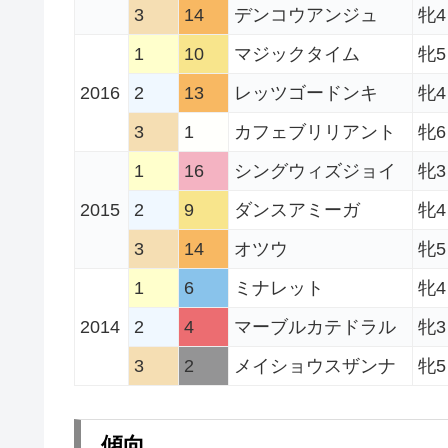
3
14
デンコウアンジュ
牝4
1
10
マジックタイム
牝5
2016
2
13
レッツゴードンキ
牝4
3
1
カフェブリリアント
牝6
1
16
シングウィズジョイ
牝3
2015
2
9
ダンスアミーガ
牝4
3
14
オツウ
牝5
1
6
ミナレット
牝4
2014
2
4
マーブルカテドラル
牝3
3
2
メイショウスザンナ
牝5
傾向