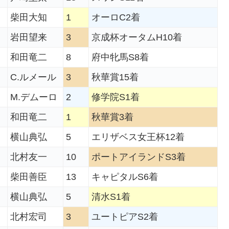
柴田大知
1
オーロC2着
岩田望来
3
京成杯オータムH10着
和田竜二
8
府中牝馬S8着
C.ルメール
3
秋華賞15着
M.デムーロ
2
修学院S1着
和田竜二
1
秋華賞3着
横山典弘
5
エリザベス女王杯12着
北村友一
10
ポートアイランドS3着
柴田善臣
13
キャピタルS6着
横山典弘
5
清水S1着
北村宏司
3
ユートピアS2着