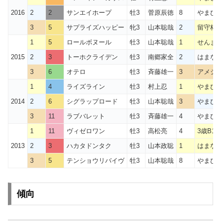
2016
2
2
サンエイホープ
牡3
菅原辰徳
8
やまび
3
5
サプライズハッピー
牝3
山本聡哉
2
留守杯
1
5
ロールボヌール
牡3
山本聡哉
1
せんま
2015
2
3
トーホクライデン
牡3
南郷家全
2
はまなす
3
6
オテロ
牡3
斉藤雄一
3
アメジ
1
4
ライズライン
牡3
村上忍
1
やまび
2014
2
6
シグラップロード
牡3
山本聡哉
3
やまび
3
11
ラブバレット
牡3
斉藤雄一
4
やまび
1
11
ヴィゼロワン
牡3
高松亮
4
3歳B1 
2013
2
3
ハカタドンタク
牡3
山本政聡
1
はまな
3
5
テンショウリバイヴ
牡3
山本聡哉
8
やまび
傾向