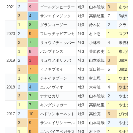
2021
2
9
ゴールデンヒーラー
牝3
山本聡哉
3
あやめ賞
3
4
サンエイマジック
牡3
高橋悠里
7
3歳A 2
1
8
グランコージー
牡3
鈴木祐
2
クラウン
2020
2
9
フレッチャビアンカ
牡3
村上忍
1
スプリン
3
7
リュウノチョッパー
牡3
小林凌
4
未勝利戦
1
9
パンプキンズ
牡3
菅原俊吏
1
東北優駿
2019
2
3
リュウノボサノバ
牡3
山本聡哉
3
3歳A 1
3
7
ヒノキブタイ
牡3
坂口裕一
5
3歳B1 
1
6
チャイヤプーン
牡3
村上忍
1
やまび
2018
2
4
エルノヴィオ
牡3
木村暁
4
やまび
3
7
ナナヒカリ
牡3
山本聡哉
2
やまび
1
7
キングジャガー
牡3
高橋悠里
1
やまび
2017
2
10
ハドソンホーネット
牡3
高松亮
3
びわ特別
3
9
サンエイリシャール
牡3
山本聡哉
2
やまび
1
9
エンパイアペガサス
牡3
村上忍
1
やまび