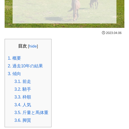
2023.04.06
目次
[
hide
]
1.
概要
2.
過去10年の結果
3.
傾向
3.1.
前走
3.2.
騎手
3.3.
枠順
3.4.
人気
3.5.
斤量と馬体重
3.6.
脚質