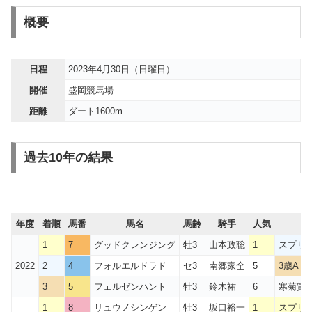
概要
日程
2023年4月30日（日曜日）
開催
盛岡競馬場
距離
ダート1600m
過去10年の結果
年度
着順
馬番
馬名
馬齢
騎手
人気
1
7
グッドクレンジング
牡3
山本政聡
1
スプリン
2022
2
4
フォルエルドラド
セ3
南郷家全
5
3歳A 3
3
5
フェルゼンハント
牡3
鈴木祐
6
寒菊賞4
1
8
リュウノシンゲン
牡3
坂口裕一
1
スプリン