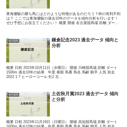
東海優駿の勝ち馬にはどのような特徴があるのだろう？枠の有利不利
は？ ここでは東海優駿の過去10年のデータを傾向分析を行います！
ぜひ予想にお役立てください！ 概要 開催 名古屋競馬場 距離 ダート
2100m 過去10年...
鎌倉記念2023 過去データ 傾向と
地方競馬
分析
概要 日程 2023年10月11日（水曜日） 開催 川崎競馬場 距離 ダート
1500m 過去10年の結果 年度 着順 馬番 馬名 馬齢 騎手 人気 前走
2022 1 7 ヒーローコール 牡2 左...
土佐秋月賞2023 過去データ 傾向
地方競馬
と分析
概要 日程 2023年11月19日（日曜日） 開催 高知競馬場 距離 ダート
1600m 過去10年の結果 年度 着順 馬番 馬名 馬齢 騎手 人気 前走