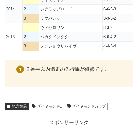
2014
2
シグラップロード
6-6-5-3
3
ラブバレット
3-3-3-2
1
ヴィゼロワン
3-3-2-1
2013
2
ハカタドンタク
6-6-4-2
3
テンショウリバイヴ
4-4-3-4
３番手以内追走の先行馬が優勢です。
地方競馬
ダイヤモンドC
ダイヤモンドカップ
スポンサーリンク