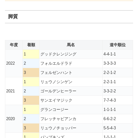
脚質
年度
着順
馬名
道中順位
1
グッドクレンジング
4-4-1-1
2022
2
フォルエルドラド
3-3-3-3
3
フェルゼンハント
2-2-1-2
1
リュウノシンゲン
2-2-1-1
2021
2
ゴールデンヒーラー
3-3-2-2
3
サンエイマジック
7-7-4-3
1
グランコージー
1-1-1-1
2020
2
フレッチャビアンカ
6-6-2-2
3
リュウノチョッパー
5-5-4-3
1
パンプキンズ
1-1-1-1