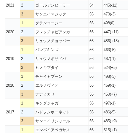
2021
2
ゴールデンヒーラー
54
445(-11)
3
サンエイマジック
56
470(-3)
1
グランコージー
56
498(0)
2020
2
フレッチャビアンカ
56
447(+11)
3
リュウノチョッパー
56
486(+18)
1
パンプキンズ
56
463(-5)
2019
2
リュウノボサノバ
56
487(-1)
3
ヒノキブタイ
56
524(+5)
1
チャイヤプーン
56
498(-3)
2018
2
エルノヴィオ
56
469(-1)
3
ナナヒカリ
56
450(+7)
1
キングジャガー
56
497(-1)
2017
2
ハドソンホーネット
56
486(-5)
3
サンエイリシャール
56
485(+9)
1
エンパイアペガサス
56
515(+1)