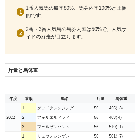
1番人気馬の勝率80%、馬券内率100%と圧倒
的です。
2番・3番人気馬の馬券内率は50%で、人気サ
イドの好走が目立ちます。
斤量と馬体重
年度
着順
馬名
斤量
馬体重
1
グッドクレンジング
56
455(+3)
2022
2
フォルエルドラド
56
403(-4)
3
フェルゼンハント
56
519(+1)
1
リュウノシンゲン
56
501(+7)