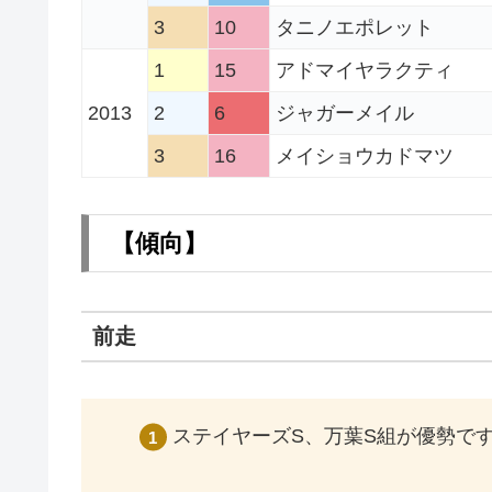
3
10
タニノエポレット
1
15
アドマイヤラクティ
2013
2
6
ジャガーメイル
3
16
メイショウカドマツ
【傾向
】
前走
ステイヤーズS、万葉S組が優勢で