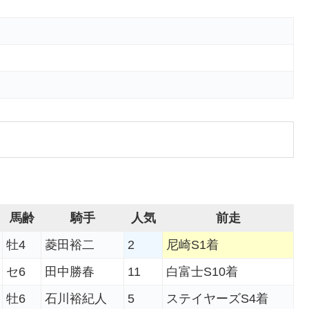
馬齢
騎手
人気
前走
牡4
菱田裕二
2
尼崎S1着
セ6
田中勝春
11
白富士S10着
牡6
石川裕紀人
5
ステイヤーズS4着