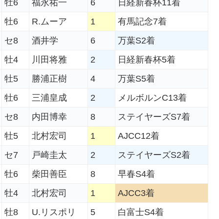
牡6
福永祐一
6
日経新春杯11着
牡6
R.ムーア
1
有馬記念7着
セ8
酒井学
6
万葉S2着
牡4
川田将雅
2
日経新春杯5着
牡5
勝浦正樹
4
万葉S5着
牡6
三浦皇成
2
メルボルンC13着
セ8
内田博幸
8
ステイヤーズS7着
牡5
北村宏司
1
AJCC12着
セ7
戸崎圭太
2
ステイヤーズS2着
牡6
柴田善臣
8
早春S4着
牡4
北村宏司
1
AJCC3着
牡8
U.リスポリ
5
白富士S4着