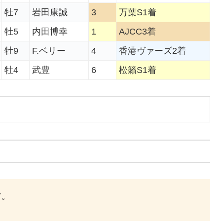
牡7
岩田康誠
3
万葉S1着
牡5
内田博幸
1
AJCC3着
牡9
F.ベリー
4
香港ヴァーズ2着
牡4
武豊
6
松籟S1着
す。