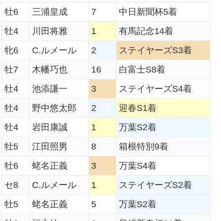
牡6
三浦皇成
7
中日新聞杯5着
牡4
川田将雅
1
有馬記念14着
牝6
C.ルメール
2
ステイヤーズS3着
牡7
木幡巧也
16
白富士S8着
牡4
池添謙一
3
ステイヤーズS4着
牡4
野中悠太郎
2
迎春S1着
牡4
岩田康誠
1
万葉S2着
牡5
江田照男
8
箱根特別9着
牡6
蛯名正義
3
万葉S4着
セ8
C.ルメール
1
ステイヤーズS2着
牡5
蛯名正義
5
万葉S2着