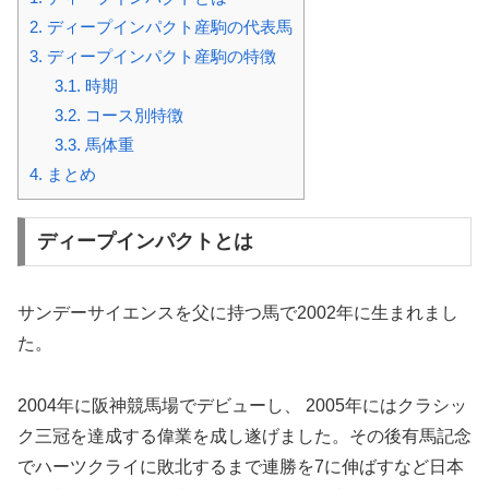
2.
ディープインパクト産駒の代表馬
3.
ディープインパクト産駒の特徴
3.1.
時期
3.2.
コース別特徴
3.3.
馬体重
4.
まとめ
ディープインパクトとは
サンデーサイエンスを父に持つ馬で2002年に生まれまし
た。
2004年に阪神競馬場でデビューし、 2005年にはクラシッ
ク三冠を達成する偉業を成し遂げました。その後有馬記念
でハーツクライに敗北するまで連勝を7に伸ばすなど日本