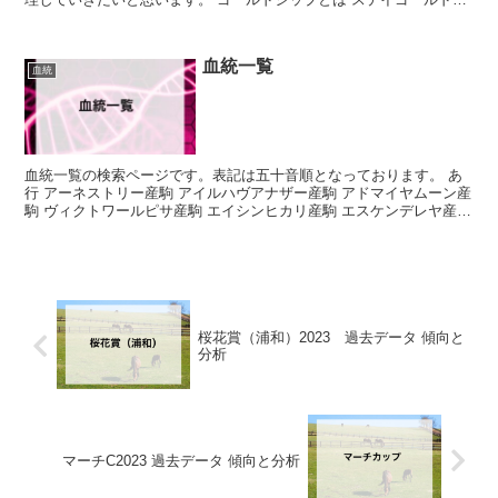
父に持ち、2009年に生まれました...
血統一覧
血統
血統一覧の検索ページです。表記は五十音順となっております。 あ
行 アーネストリー産駒 アイルハヴアナザー産駒 アドマイヤムーン産
駒 ヴィクトワールピサ産駒 エイシンヒカリ産駒 エスケンデレヤ産駒
エスポワールシチー産駒 エピフ...
桜花賞（浦和）2023 過去データ 傾向と
分析
マーチC2023 過去データ 傾向と分析