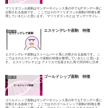
マツリダゴッホ産駒はサンデーサイレンス系の中でもP.サンデー系に
分類される血統です。 ここではそのマツリダゴッホ産駒の特徴を整
理していきたいと思います。 マツリダゴッホとは サンデーサイレン
ス最後の産駒と言われる世代です。 ...
エスケンデレヤ産駒 特徴
血統一覧
エスケンデレヤ産駒はストームバード系に分類される血統です。 こ
こではそのエスケンデレヤ産駒の特徴を整理していきたいと思いま
す。 エスケンデレヤとは アメリカで生産された馬で2015年に日本に
来ました。 2009年にデビ...
ゴールドシップ産駒 特徴
血統一覧
ゴールドシップ産駒はサンデーサイレンス系の中でもT.サンデー系に
分類される血統です。 ここではそのゴールドシップ産駒の特徴を整
理していきたいと思います。 ゴールドシップとは ステイゴールドを