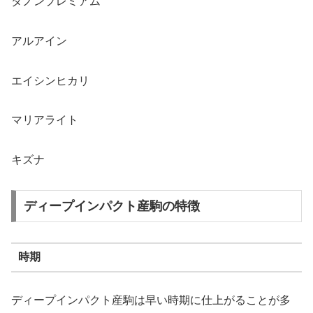
ダノンプレミアム
アルアイン
エイシンヒカリ
マリアライト
キズナ
ディープインパクト産駒の特徴
時期
ディープインパクト産駒は早い時期に仕上がることが多