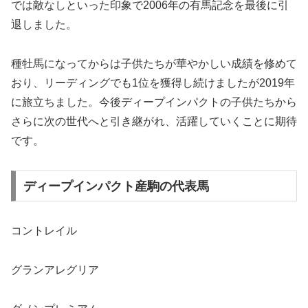
では敵なしといった印象で2006年の有馬記念を最後に引
退しました。
種牡馬になってからは子供たちが華やかしい成績を修めて
おり、リーディングでも1位を獲得し続けましたが2019年
に旅立ちました。今後ディープインパクトの子供たちから
さらに次の世代へと引き継がれ、活躍していくことに期待
です。
ディープインパクト産駒の代表馬
コントレイル
グランアレグリア