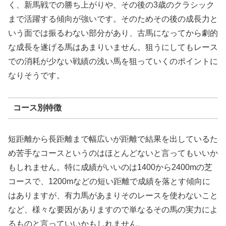
く、新馬戦での勝ち上がりや、その後の3歳のクラシック
まで活躍する傾向が強いです。そのためその後の成長力と
いう面では振るわない部分があり、古馬になってから劇的
な成長を遂げる馬はあまりいません。狙うにしてもレース
での消耗が少ない戦績の浅い馬を狙っていくのポイントに
なりそうです。
コース別特徴
短距離から長距離まで幅広いが距離で結果を出しているた
め苦手なコースというのはほとんどないと言ってもいいか
もしれません。特に成績がいいのは1400から2400mの芝
コースで、1200mなどの短い距離で成績を落とす傾向に
はありますが、有力馬があまりそのレースを使わないこと
など、様々な要因がありますので単なるその馬の実力によ
るものと言っていいかもしれません。