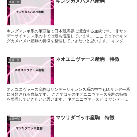
キングカメハメハ産駒
血統一覧
キングマンボ系の筆頭格で日本競馬界に浸透する血統です。 非サン
デーサイエンス系の中では最も活躍しています。 ここではそのキン
グカメハメハ産駒の特徴を整理していきたいと思います。 キングカ
メハメハとは キングマンボを父に...
ネオユニヴァース産駒 特徴
血統一覧
ネオユニヴァース産駒はサンデーサイレンス系の中でもD.サンデー系
に分類される血統です。 ここではそのネオユニヴァース産駒の特徴
を整理していきたいと思います。 ネオユニヴァースとは サンデーサ
イレンスの子供で2000年に生まれ...
マツリダゴッホ産駒 特徴
血統一覧