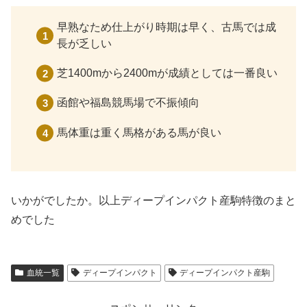
早熟なため仕上がり時期は早く、古馬では成
長が乏しい
芝1400mから2400mが成績としては一番良い
函館や福島競馬場で不振傾向
馬体重は重く馬格がある馬が良い
いかがでしたか。以上ディープインパクト産駒特徴のまと
めでした
血統一覧
ディープインパクト
ディープインパクト産駒