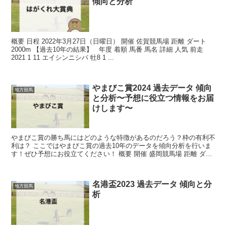
傾向と分析
概要 日程 2022年3月27日（日曜日） 開催 佐賀競馬場 距離 ダート
2000m 【過去10年の結果】 年度 着順 馬番 馬名 詳細 人気 前走
2021 1 11 エイシンニシパ 牡8 1 ...
やまびこ賞2024 過去データ 傾向
地方競馬
と分析〜予想に役立つ情報をお届
けします〜
やまびこ賞の勝ち馬にはどのような特徴があるのだろう？枠の有利不
利は？ ここではやまびこ賞の過去10年のデータを傾向分析を行いま
す！ぜひ予想にお役立てください！ 概要 開催 盛岡競馬場 距離 ダー
ト1800m 過去10...
名港盃2023 過去データ 傾向と分
地方競馬
析