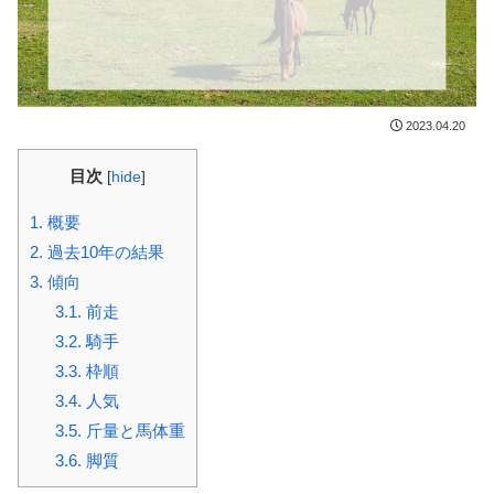
2023.04.20
目次
[
hide
]
1.
概要
2.
過去10年の結果
3.
傾向
3.1.
前走
3.2.
騎手
3.3.
枠順
3.4.
人気
3.5.
斤量と馬体重
3.6.
脚質