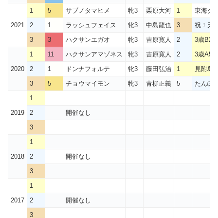
1
5
サブノタマヒメ
牝3
栗原大河
1
東海クイ
2021
2
1
ラッシュフェイス
牝3
中島龍也
3
祝！天
3
3
ハクサンエガオ
牝3
吉原寛人
2
3歳B2 
1
11
ハクサンアマゾネス
牝3
吉原寛人
2
3歳A5 
2020
2
1
ドンナフォルテ
牝3
藤田弘治
1
見附島
3
5
チョウマイモン
牝3
青柳正義
5
たんぽ
1
2019
2
開催なし
3
1
2018
2
開催なし
3
1
2017
2
開催なし
3