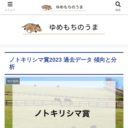
メニュー
検索
ノトキリシマ賞2023 過去データ 傾向と分
析
地方競馬