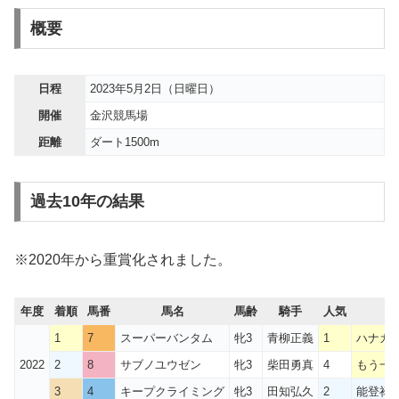
概要
日程
2023年5月2日（日曜日）
開催
金沢競馬場
距離
ダート1500m
過去10年の結果
※2020年から重賞化されました。
年度
着順
馬番
馬名
馬齢
騎手
人気
1
7
スーパーバンタム
牝3
青柳正義
1
ハナカ
2022
2
8
サブノユウゼン
牝3
柴田勇真
4
もう一
3
4
キープクライミング
牝3
田知弘久
2
能登禄