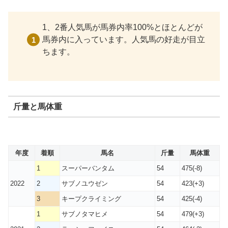
1、2番人気馬が馬券内率100%とほとんどが
馬券内に入っています。人気馬の好走が目立
ちます。
斤量と馬体重
年度
着順
馬名
斤量
馬体重
1
スーパーバンタム
54
475(-8)
2022
2
サブノユウゼン
54
423(+3)
3
キープクライミング
54
425(-4)
1
サブノタマヒメ
54
479(+3)