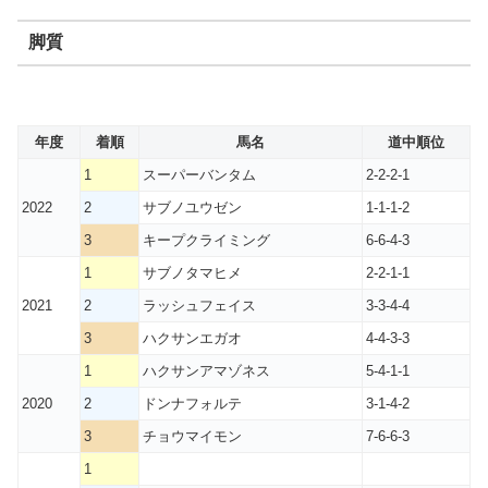
脚質
年度
着順
馬名
道中順位
1
スーパーバンタム
2-2-2-1
2022
2
サブノユウゼン
1-1-1-2
3
キープクライミング
6-6-4-3
1
サブノタマヒメ
2-2-1-1
2021
2
ラッシュフェイス
3-3-4-4
3
ハクサンエガオ
4-4-3-3
1
ハクサンアマゾネス
5-4-1-1
2020
2
ドンナフォルテ
3-1-4-2
3
チョウマイモン
7-6-6-3
1