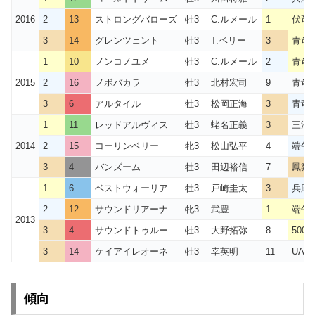
2016
2
13
ストロングバローズ
牡3
C.ルメール
1
伏竜S
3
14
グレンツェント
牡3
T.ベリー
3
青竜S
1
10
ノンコノユメ
牡3
C.ルメール
2
青竜S
2015
2
16
ノボバカラ
牡3
北村宏司
9
青竜S
3
6
アルタイル
牡3
松岡正海
3
青竜S
1
11
レッドアルヴィス
牡3
蛯名正義
3
三浦
2014
2
15
コーリンベリー
牝3
松山弘平
4
端午S
3
4
バンズーム
牡3
田辺裕信
7
鳳雛S
1
6
ベストウォーリア
牡3
戸崎圭太
3
兵庫
2
12
サウンドリアーナ
牝3
武豊
1
端午S
2013
3
4
サウンドトゥルー
牡3
大野拓弥
8
500
3
14
ケイアイレオーネ
牡3
幸英明
11
UAE
傾向