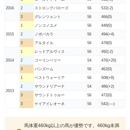
2016
2
ストロングバローズ
56
532(-2)
3
グレンツェント
56
466(0)
1
ノンコノユメ
56
448(0)
2015
2
ノボバカラ
56
494(+4)
3
アルタイル
56
478(0)
1
レッドアルヴィス
56
492(-2)
2014
2
コーリンベリー
54
476(+20)
3
バンズーム
56
462(0)
1
ベストウォーリア
56
508(+8)
2
サウンドリアーナ
54
486(+2)
2013
3
サウンドトゥルー
56
472(0)
3
ケイアイレオーネ
56
542(—-)
馬体重460kg以上の馬が優勢です。460kg未満