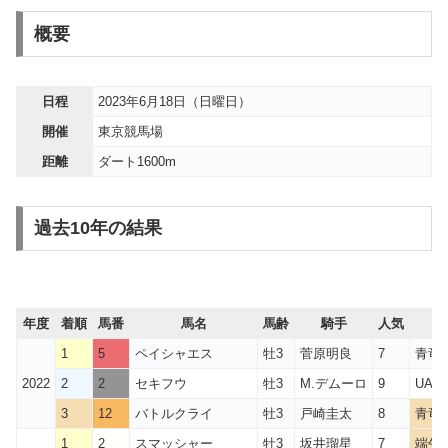
概要
日程
2023年6月18日（日曜日）
開催
東京競馬場
距離
ダート1600m
過去10年の結果
年度
着順
馬番
馬名
馬齢
騎手
人気
1
5
ペイシャエス
牡3
菅原明良
7
青竜S
2022
2
2
セキフウ
牡3
M.デムーロ
9
UA
3
12
バトルクライ
牡3
戸崎圭太
8
青竜S
1
2
スマッシャー
牡3
坂井瑠星
7
端午S