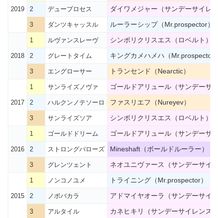
ダイワメジャー（サンデーサイレ
2019
2
デュープロセス
ルーラーシップ（Mr.prospector）
3
ダンツキャッスル
シンボリクリスエス（ロベルト）
1
ルヴァンスレーヴ
キングカメハメハ（Mr.prospector
2018
2
グレートタイム
トランセンド（Nearctic）
3
エングローサー
ゴールドアリュール（サンデーサ
1
サンライズノヴァ
ファスリエフ（Nureyev）
2017
2
ハルクンノテソーロ
シンボリクリスエス（ロベルト）
3
サンライズソア
ゴールドアリュール（サンデーサ
1
ゴールドドリーム
Mineshaft（ボールドルーラー）
2016
2
ストロングバローズ
ネオユニヴァース（サンデーサイ
3
グレンツェント
トライニング（Mr.prospector）
1
ノンコノユメ
アドマイヤオーラ（サンデーサイ
2015
2
ノボバカラ
カネヒキリ（サンデーサイレンス
3
アルタイル