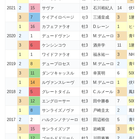
2021
2
15
サヴァ
牡3
石川裕紀人
14
伏竜S
3
7
ケイアイロページ
セ3
三浦皇成
3
1勝ク
1
16
カフェファラオ
牡3
D.レーン
1
ヒヤ
2020
2
1
デュードヴァン
牡3
M.デムーロ
3
青竜S
3
6
ケンシンコウ
牡3
酒井学
11
1勝
1
1
ワイドファラオ
牡3
福永祐一
3
NHK
2019
2
8
デュープロセス
牡3
M.デムーロ
2
青竜S
3
11
ダンツキャッスル
牡3
幸英明
6
500
1
14
ルヴァンスレーヴ
牡3
M.デムーロ
1
伏竜S
2018
2
5
グレートタイム
牡3
C.ルメール
3
鳳雛S
3
12
エングローサー
牡3
田中勝春
7
500
1
8
サンライズノヴァ
牡3
戸崎圭太
2
鳳雛S
2017
2
2
ハルクンノテソーロ
牡3
田辺裕信
5
青竜S
3
15
サンライズソア
牡3
岩崎翼
3
青竜S
1
12
ゴールドドリーム
牡3
川田将雅
2
兵庫