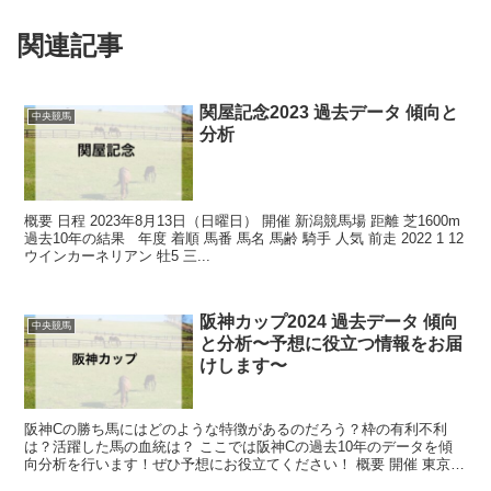
関連記事
関屋記念2023 過去データ 傾向と
中央競馬
分析
概要 日程 2023年8月13日（日曜日） 開催 新潟競馬場 距離 芝1600m
過去10年の結果 年度 着順 馬番 馬名 馬齢 騎手 人気 前走 2022 1 12
ウインカーネリアン 牡5 三...
阪神カップ2024 過去データ 傾向
中央競馬
と分析〜予想に役立つ情報をお届
けします〜
阪神Cの勝ち馬にはどのような特徴があるのだろう？枠の有利不利
は？活躍した馬の血統は？ ここでは阪神Cの過去10年のデータを傾
向分析を行います！ぜひ予想にお役立てください！ 概要 開催 東京競
馬場 距離 芝1400m ...