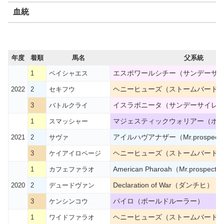
血統
年度
着順
馬名
父系統
エスポワールシチー（サンデーサ
1
ペイシャエス
ヘニーヒューズ（ストームバード
2022
2
セキフウ
イスラボニータ（サンデーサイレ
3
バトルクライ
マジェスティックウォリアー（ボ
1
スマッシャー
アイルハヴアナザー（Mr.prospecto
2021
2
サヴァ
ヘニーヒューズ（ストームバード
3
ケイアイロページ
American Pharoah（Mr.prospecto
1
カフェファラオ
Declaration of War（ダンチヒ）
2020
2
デュードヴァン
パイロ（ボールドルーラー）
3
ケンシンコウ
ヘニーヒューズ（ストームバード
1
ワイドファラオ