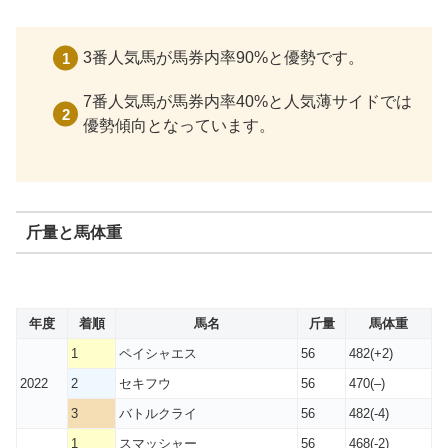
3番人気馬が馬券内率90%と優勢です。
7番人気馬が馬券内率40%と人気薄サイドでは
優勢傾向となっています。
斤量と馬体重
年度
着順
馬名
斤量
馬体重
1
ペイシャエス
56
482(+2)
2022
2
セキフウ
56
470(–)
3
バトルクライ
56
482(-4)
1
スマッシャー
56
468(-2)