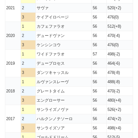
2021
2
サヴァ
56
520(+2)
3
ケイアイロページ
56
476(0)
1
カフェファラオ
56
512(+8)
2020
2
デュードヴァン
56
470(-4)
3
ケンシンコウ
56
476(0)
1
ワイドファラオ
57
498(-2)
2019
2
デュープロセス
56
464(-6)
3
ダンツキャッスル
56
478(-8)
1
ルヴァンスレーヴ
56
488(-8)
2018
2
グレートタイム
56
470(-2)
3
エングローサー
56
480(+4)
1
サンライズノヴァ
56
526(+2)
2017
2
ハルクンノテソーロ
56
474(+2)
3
サンライズソア
56
498(+4)
1
ゴールドドリーム
56
512(-5)