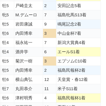
牡5
戸崎圭太
2
安田記念5着
牝5
M.デムーロ
7
福島牝馬S13着
牡5
岩田康誠
9
鳴尾記念2着
牡6
内田博幸
3
中山金杯7着
牡4
福永祐一
7
新潟大賞典4着
牡4
酒井学
6
エールS1着
牡5
菊沢一樹
3
エプソムC10着
牡5
内田博幸
2
福島民報杯2着
牡6
横山典弘
12
天皇賞・春12着
牡7
丸田恭介
11
米子S11着
牡6
津村明秀
4
福島民報杯1着