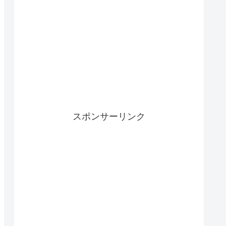
スポンサーリンク