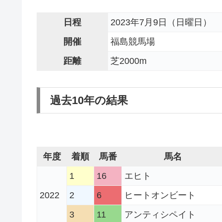
日程
2023年7月9日（日曜日）
開催
福島競馬場
距離
芝2000m
過去10年の結果
年度
着順
馬番
馬名
1
16
エヒト
2022
2
6
ヒートオンビート
3
11
アンティシペイト