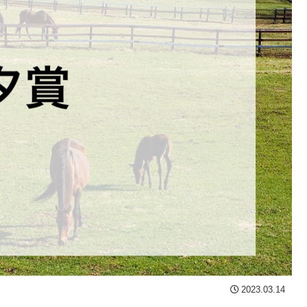
2023.03.14