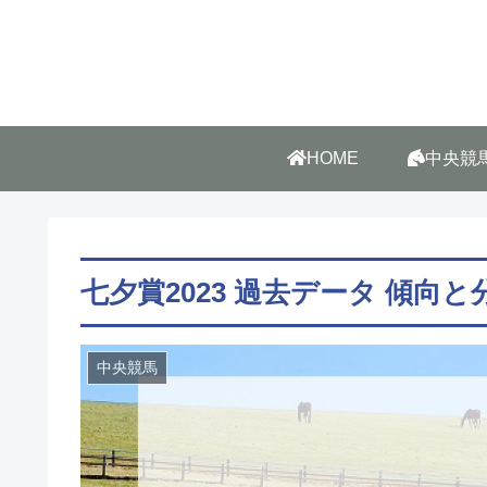
HOME
中央競
七夕賞2023 過去データ 傾向と
中央競馬