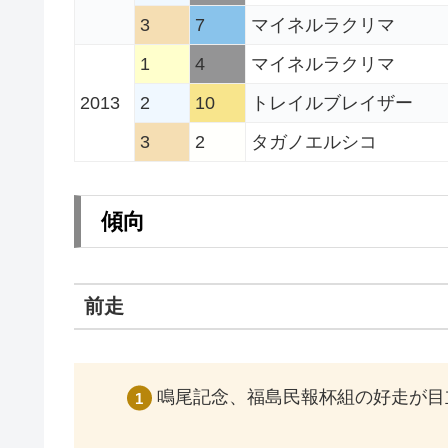
3
7
マイネルラクリマ
1
4
マイネルラクリマ
2013
2
10
トレイルブレイザー
3
2
タガノエルシコ
傾向
前走
鳴尾記念、福島民報杯組の好走が目