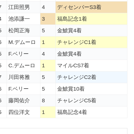
7
江田照男
4
ディセンバーS3着
4
池添謙一
3
福島記念1着
5
松岡正海
5
金鯱賞4着
6
M.デムーロ
1
チャレンジC1着
5
F.ベリー
4
金鯱賞4着
5
C.デムーロ
1
マイルCS7着
7
川田将雅
5
チャレンジC2着
6
F.ベリー
5
金鯱賞10着
6
藤岡佑介
8
チャレンジC5着
5
四位洋文
1
福島記念4着