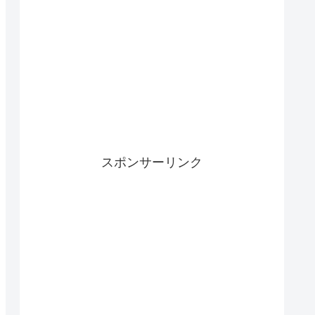
スポンサーリンク