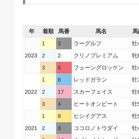
年
着順
馬番
馬名
馬
1
3
ラーグルフ
牡
2023
2
2
クリノプレミアム
牝
3
5
フェーングロッケン
牡
1
8
レッドガラン
牡
2022
2
17
スカーフェイス
牡
3
4
ヒートオンビート
牡
1
9
ヒシイグアス
牡
2021
2
3
ココロノトウダイ
牡