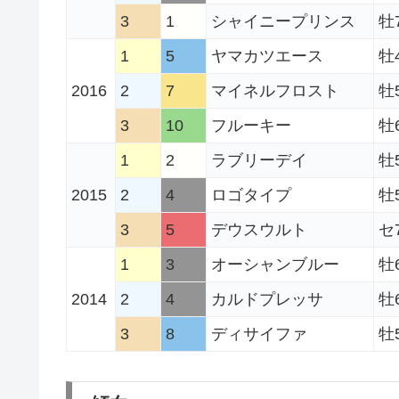
3
1
シャイニープリンス
牡
1
5
ヤマカツエース
牡
2016
2
7
マイネルフロスト
牡
3
10
フルーキー
牡
1
2
ラブリーデイ
牡
2015
2
4
ロゴタイプ
牡
3
5
デウスウルト
セ
1
3
オーシャンブルー
牡
2014
2
4
カルドプレッサ
牡
3
8
ディサイファ
牡