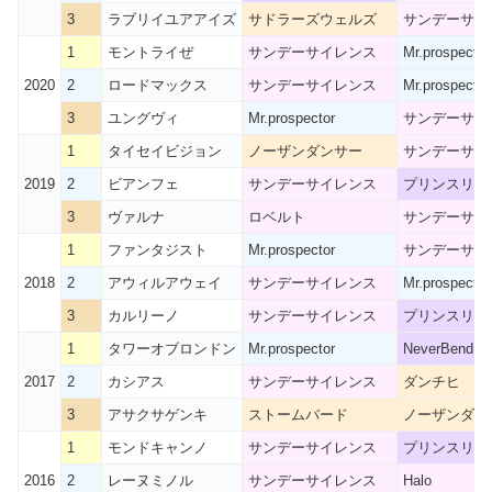
3
ラブリイユアアイズ
サドラーズウェルズ
サンデーサイ
1
モントライぜ
サンデーサイレンス
Mr.prospector
2020
2
ロードマックス
サンデーサイレンス
Mr.prospector
3
ユングヴィ
Mr.prospector
サンデーサイ
1
タイセイビジョン
ノーザンダンサー
サンデーサイ
2019
2
ビアンフェ
サンデーサイレンス
プリンスリー
3
ヴァルナ
ロベルト
サンデーサイ
1
ファンタジスト
Mr.prospector
サンデーサイ
2018
2
アウィルアウェイ
サンデーサイレンス
Mr.prospector
3
カルリーノ
サンデーサイレンス
プリンスリー
1
タワーオブロンドン
Mr.prospector
NeverBend
2017
2
カシアス
サンデーサイレンス
ダンチヒ
3
アサクサゲンキ
ストームバード
ノーザンダン
1
モンドキャンノ
サンデーサイレンス
プリンスリー
2016
2
レーヌミノル
サンデーサイレンス
Halo