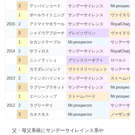
3
ディバインコード
サンデーサイレンス
Mr.prospector
1
ポールライトニング
サンデーサイレンス
ヴァイスリー
2015
2
アドマイヤモラール
サンデーサイレンス
RoyalCharger
3
シャドウアプローチ
グレイソヴリン
ヴァイスリー
1
セカンドテーブル
Mr.prospector
サンデーサイ
2014
2
サフィロス
サンデーサイレンス
RoyalCharger
3
ニシノラッシュ
プリンスリーギフト
ロベルト
1
カラダレジェンド
ヴァイスリージェント
サンデーサイ
2013
2
クインズハリジャン
サンデーサイレンス
ストームバー
3
ラブリープラネット
サンデーサイレンス
Mr.prospector
1
エーシントップ
ストームバード
Mr.prospector
2012
2
ラブリーデイ
Mr.prospector
サンデーサイ
3
カオスモス
Mr.prospector
ノーザンダン
父・母父系統にサンデーサイレインス系や