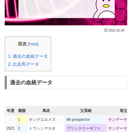
2022.02.09
目次
[
hide
]
1.
過去の血統データ
2.
出走馬データ
過去の血統データ
年度
着順
馬名
父系統
母父系
1
キングエルメス
Mr.prospector
サンデーサイ
2021
2
トウシンマカオ
プリンスリーギフト
サンデーサイ