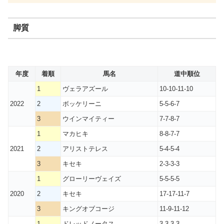
脚質
年度
着順
馬名
道中順位
1
ヴェラアズール
10-10-11-10
2022
2
ボッケリーニ
5-5-6-7
3
ウインマイティー
7-7-8-7
1
マカヒキ
8-8-7-7
2021
2
アリストテレス
5-4-5-4
3
キセキ
2-3-3-3
1
グローリーヴェイズ
5-5-5-5
2020
2
キセキ
17-17-11-7
3
キングオブコージ
11-9-11-12
1
ドレッドノータス
3-3-3-3