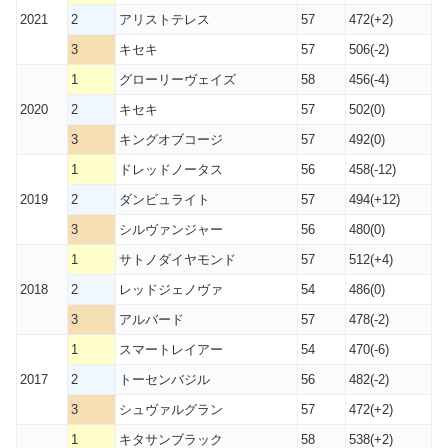
2021
2
アリストテレス
57
472(+2)
3
キセキ
57
506(-2)
1
グローリーヴェイズ
58
456(-4)
2020
2
キセキ
57
502(0)
3
キングオブコージ
57
492(0)
1
ドレッドノータス
56
458(-12)
2019
2
ダンビュライト
57
494(+12)
3
シルヴァンジャー
56
480(0)
1
サトノダイヤモンド
57
512(+4)
2018
2
レッドジェノヴァ
54
486(0)
3
アルバード
57
478(-2)
1
スマートレイアー
54
470(-6)
2017
2
トーセンバジル
56
482(-2)
3
シュヴァルグラン
57
472(+2)
1
キタサンブラック
58
538(+2)