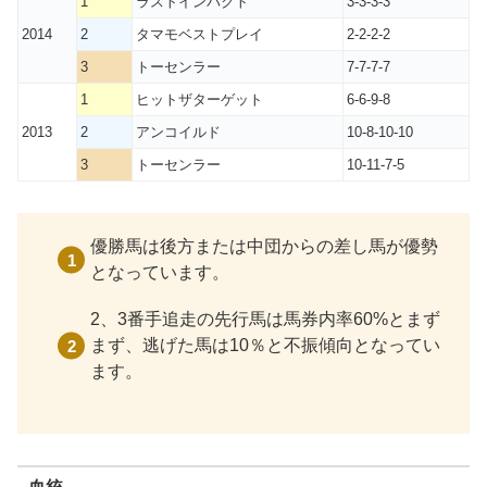
1
ラストインパクト
3-3-3-3
2014
2
タマモベストプレイ
2-2-2-2
3
トーセンラー
7-7-7-7
1
ヒットザターゲット
6-6-9-8
2013
2
アンコイルド
10-8-10-10
3
トーセンラー
10-11-7-5
優勝馬は後方または中団からの差し馬が優勢
となっています。
2、3番手追走の先行馬は馬券内率60%とまず
まず、逃げた馬は10％と不振傾向となってい
ます。