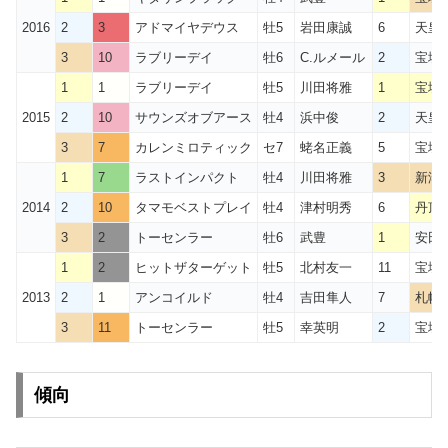
2016
2
3
アドマイヤデウス
牡5
岩田康誠
6
天皇
3
10
ラブリーデイ
牡6
C.ルメール
2
宝塚
1
1
ラブリーデイ
牡5
川田将雅
1
宝塚
2015
2
10
サウンズオブアース
牡4
浜中俊
2
天皇
3
7
カレンミロティック
セ7
蛯名正義
5
宝塚
1
7
ラストインパクト
牡4
川田将雅
3
新潟
2014
2
10
タマモベストプレイ
牡4
津村明秀
6
丹頂S
3
2
トーセンラー
牡6
武豊
1
安田
1
2
ヒットザターゲット
牡5
北村友一
11
宝塚
2013
2
1
アンコイルド
牡4
吉田隼人
7
札幌
3
11
トーセンラー
牡5
幸英明
2
宝塚
傾向