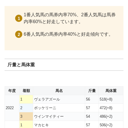
1番人気馬の馬券内率70%、2番人気馬は馬券
内率60%と好走しています。
6番人気馬の馬券内率40%と好走傾向です。
斤量と馬体重
年度
着順
馬名
斤量
馬体重
1
ヴェラアズール
56
518(+8)
2022
2
ボッケリーニ
57
472(+8)
3
ウインマイティー
54
486(+2)
1
マカヒキ
57
506(+2)