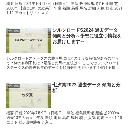
概要 日程 2021年10月17日（日曜日） 開催 阪神競馬場11R 距離 芝
2000m 【過去10年の結果】 年度 着順 馬番 馬名 詳細 人気 前走 2021
1 12 アカイトリノムスメ ...
シルクロードS2024 過去データ
中央競馬
傾向と分析～予想に役立つ情報を
お届けします～
シルクロードステークスの勝ち馬にはどのような特徴があるのだろ
う？枠の有利不利は？活躍した馬の血統は？ ここではシルクロード
ステークスの過去10年のデータを傾向分析を行います！ぜひ予想に
お役立てください！ 概要 日程 2024年1...
七夕賞2023 過去データ 傾向と分
中央競馬
析
概要 日程 2023年7月9日（日曜日） 開催 福島競馬場 距離 芝2000m
過去10年の結果 年度 着順 馬番 馬名 馬齢 騎手 人気 前走 2022 1 16
エヒト 牡5 田中勝春 7 京...