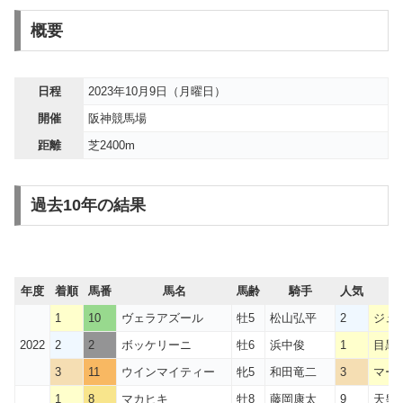
概要
日程
2023年10月9日（月曜日）
開催
阪神競馬場
距離
芝2400m
過去10年の結果
年度
着順
馬番
馬名
馬齢
騎手
人気
1
10
ヴェラアズール
牡5
松山弘平
2
ジュ
2022
2
2
ボッケリーニ
牡6
浜中俊
1
目黒
3
11
ウインマイティー
牝5
和田竜二
3
マー
1
8
マカヒキ
牡8
藤岡康太
9
天皇