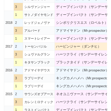
ディープインパクト（サンデーサ
3
シルヴァンジャー
ディープインパクト（サンデーサ
1
サトノダイヤモンド
シンボリクリスエス（ロベルト）
2018
2
レッドジェノヴァ
アドマイヤドン（Mr.prospector）
3
アルバード
ディープインパクト（サンデーサ
1
スマートレイアー
ハービンジャー（ダンチヒ）
2017
2
トーセンバジル
ハーツクライ（サンデーサイレン
3
シュヴァルグラン
ブラックタイド（サンデーサイレ
1
キタサンブラック
アドマイヤドン（Mr.prospector）
2016
2
アドマイヤデウス
キングカメハメハ（Mr.prospector
3
ラブリーデイ
キングカメハメハ（Mr.prospector
1
ラブリーデイ
ネオユニヴァース（サンデーサイ
2015
2
サウンズオブアース
ハーツクライ（サンデーサイレン
3
カレンミロティック
ディープインパクト（サンデーサ
1
ラストインパクト