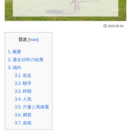
2023.05.04
目次
[
hide
]
1.
概要
2.
過去10年の結果
3.
傾向
3.1.
前走
3.2.
騎手
3.3.
枠順
3.4.
人気
3.5.
斤量と馬体重
3.6.
脚質
3.7.
血統