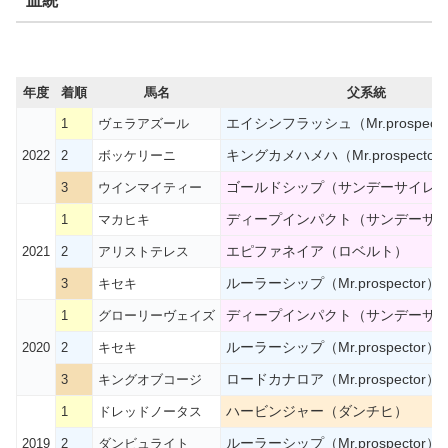
血統
年度
着順
馬名
父系統
エイシンフラッシュ（Mr.prospecto
1
ヴェラアズール
キングカメハメハ（Mr.prospector
2022
2
ボッケリーニ
ゴールドシップ（サンデーサイレ
3
ウインマイティー
ディープインパクト（サンデーサ
1
マカヒキ
エピファネイア（ロベルト）
2021
2
アリストテレス
ルーラーシップ（Mr.prospector）
3
キセキ
ディープインパクト（サンデーサ
1
グローリーヴェイズ
ルーラーシップ（Mr.prospector）
2020
2
キセキ
ロードカナロア（Mr.prospector）
3
キングオブコージ
ハービンジャー（ダンチヒ）
1
ドレッドノータス
ルーラーシップ（Mr.prospector）
2019
2
ダンビュライト