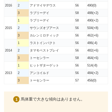
2016
2
アドマイヤデウス
56
490(0)
3
ラブリーデイ
58
488(+2)
1
ラブリーデイ
58
490(+2)
2015
2
サウンズオブアース
56
504(+8)
3
カレンミロティック
56
462(+6)
1
ラストインパクト
56
486(-4)
2014
2
タマモベストプレイ
56
482(+6)
3
トーセンラー
58
464(+6)
1
ヒットザターゲット
56
514(-8)
2013
2
アンコイルド
56
484(+2)
3
トーセンラー
57
456(0)
馬体重で大きな傾向はありません。