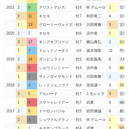
2021
2
9
アリストテレス
牡4
M.デムーロ
1
宝塚
3
11
キセキ
牡7
和田竜二
4
宝塚
1
13
グローリーヴェイズ
牡5
川田将雅
3
宝塚
2020
2
2
キセキ
牡6
浜中俊
1
宝塚
3
17
キングオブコージ
牡7
横山典弘
2
目黒
1
7
ドレッドノータス
セ6
坂井瑠星
11
丹頂S
2019
2
14
ダンビュライト
牡5
松若風馬
6
大阪
3
6
シルヴァンシャー
牡4
浜中俊
5
御堂
1
2
サトノダイヤモンド
牡5
川田将雅
2
宝塚
2018
2
4
レッドジェノヴァ
牝4
池添謙一
4
201
3
5
アルバード
牡7
J.モレイラ
3
宝塚
1
4
スマートレイアー
牝7
武豊
4
鳴尾
2017
2
8
トーセンバジル
牡5
岩田康誠
6
新潟
3
3
シュヴァルグラン
牡5
M.デムーロ
1
宝塚
1
1
キタサンブラック
牡4
武豊
1
宝塚