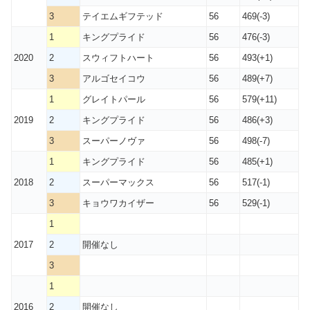
3
テイエムギフテッド
56
469(-3)
1
キングプライド
56
476(-3)
2020
2
スウィフトハート
56
493(+1)
3
アルゴセイコウ
56
489(+7)
1
グレイトパール
56
579(+11)
2019
2
キングプライド
56
486(+3)
3
スーパーノヴァ
56
498(-7)
1
キングプライド
56
485(+1)
2018
2
スーパーマックス
56
517(-1)
3
キョウワカイザー
56
529(-1)
1
2017
2
開催なし
3
1
2016
2
開催なし