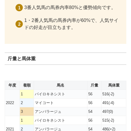
3番人気馬の馬券内率80%と優勢傾向です。
1・2番人気馬の馬券内率が60%で、人気サイ
ドの好走が目立ちます。
斤量と馬体重
年度
着順
馬名
斤量
馬体重
1
パイロキネシスト
56
516(-2)
2022
2
マイコート
56
491(-4)
3
アンバラージュ
54
497(0)
1
パイロキネシスト
56
515(-2)
2021
2
アンバラージュ
54
486(+2)