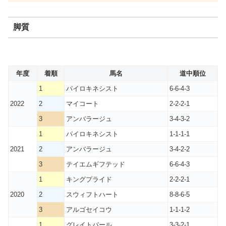
脚質
年度
着順
馬名
道中順位
1
パイロキネシスト
6-6-4-3
2022
2
マイコート
2-2-2-1
3
アンバラージュ
3-4-3-2
1
パイロキネシスト
1-1-1-1
2021
2
アンバラージュ
3-4-2-2
3
テイエムギフテッド
6-6-4-3
1
キングプライド
2-2-2-1
2020
2
スウィフトハート
8-8-6-5
3
アルゴセイコウ
1-1-1-2
1
グレイトパール
3-3-2-1