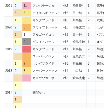
2021
2
11
アンバラージュ
牝5
飛田愛斗
1
高千穂
3
5
テイエムギフテッド
牡6
田中純
4
高千穂
1
5
キングプライド
牡8
川島拓
2
六角川
2020
2
8
スウィフトハート
牡6
小松丈二
5
はがく
3
1
アルゴセイコウ
牡5
田中純
6
パフュ
1
2
グレイトパール
牡6
鮫島克駿
1
オグリ
2019
2
3
キングプライド
牡7
川島拓
2
菊池川
3
8
スーパーノヴァ
牡7
兒島真二
3
菊池川
1
7
キングプライド
牡6
川島拓
3
菊池川
2018
2
5
スーパーマックス
牡4
山口勲
1
阪神大
3
9
キョウワカイザー
牡8
鮫島克也
2
菊池川
1
2017
2
開催なし
3
1