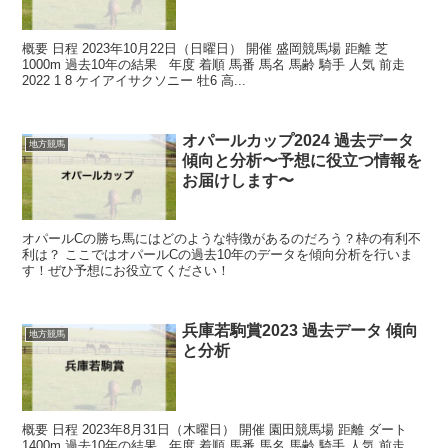
概要 日程 2023年10月22日（日曜日） 開催 盛岡競馬場 距離 芝
1000m 過去10年の結果 年度 着順 馬番 馬名 馬齢 騎手 人気 前走
2022 1 8 ケイアイサクソニー 牡6 高...
オパールカップ2024 過去データ
地方競馬
傾向と分析〜予想に役立つ情報を
お届けします〜
オパールCの勝ち馬にはどのような特徴があるのだろう？枠の有利不
利は？ ここではオパールCの過去10年のデータを傾向分析を行いま
す！ぜひ予想にお役立てください！
兵庫若駒賞2023 過去データ 傾向
地方競馬
と分析
概要 日程 2023年8月31日（木曜日） 開催 園田競馬場 距離 ダート
1400m 過去10年の結果 年度 着順 馬番 馬名 馬齢 騎手 人気 前走