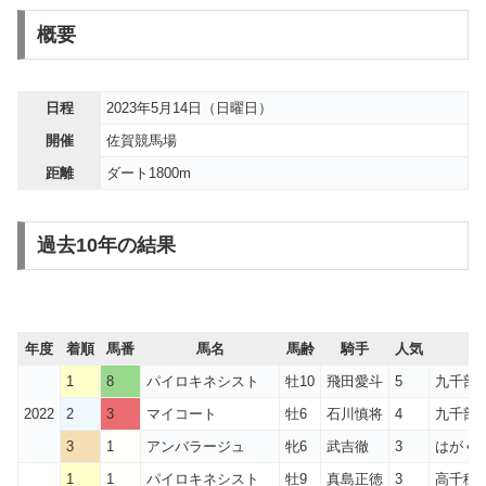
概要
日程
2023年5月14日（日曜日）
開催
佐賀競馬場
距離
ダート1800m
過去10年の結果
年度
着順
馬番
馬名
馬齢
騎手
人気
1
8
パイロキネシスト
牡10
飛田愛斗
5
九千部
2022
2
3
マイコート
牡6
石川慎将
4
九千部
3
1
アンバラージュ
牝6
武吉徹
3
はがく
1
1
パイロキネシスト
牡9
真島正徳
3
高千穂