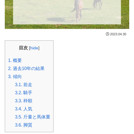
2023.04.30
目次
[
hide
]
1.
概要
2.
過去10年の結果
3.
傾向
3.1.
前走
3.2.
騎手
3.3.
枠順
3.4.
人気
3.5.
斤量と馬体重
3.6.
脚質