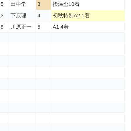
5
田中学
3
摂津盃10着
3
下原理
4
初秋特別A2 1着
8
川原正一
5
A1 4着