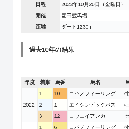
日程
2023年10月20日（金曜日）
開催
園田競馬場
距離
ダート1230m
過去10年の結果
年度
着順
馬番
馬名
1
10
コパノフィーリング
牝
2022
2
1
エイシンビッグボス
牡
3
12
コウエイアンカ
セ
1
6
コパノフィーリング
牝