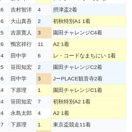
6
吉村智洋
4
摂津盃2着
6
大山真吾
2
初秋特別A1 1着
5
吉原寛人
3
園田チャレンジC4着
6
鴨宮祥行
11
A2 1着
4
田中学
6
レ・コードなまちにい 1着
5
笹田知宏
2
園田チャレンジC2着
6
田中学
3
JーPLACE観音寺2着
4
下原理
1
園田チャレンジC1着
4
笹田知宏
7
初秋特別A2 1着
4
永島太郎
4
A2 1着
7
下原理
1
東京盃競走11着