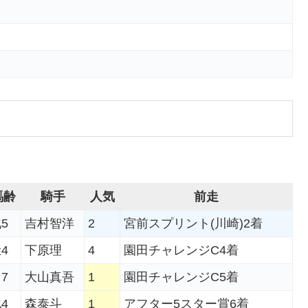
馬齢
騎手
人気
前走
5
吉村智洋
2
宮前スプリント(川崎)2着
4
下原理
4
園田チャレンジC4着
7
大山真吾
1
園田チャレンジC5着
4
森泰斗
1
アフター5スター賞6着