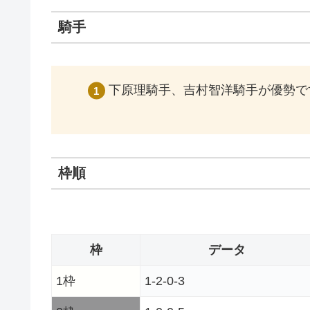
騎手
下原理騎手、吉村智洋騎手が優勢で
枠順
枠
データ
1枠
1-2-0-3