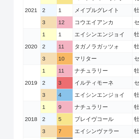
2021
2
1
メイプルグレイト
牡
3
12
コウエイアンカ
セ
1
1
エイシンエンジョイ
牡
2020
2
11
タガノラガッツォ
牡
3
10
マリター
セ
1
11
ナチュラリー
牡
2019
2
3
イルティモーネ
セ
3
4
エイシンエンジョイ
牡
1
9
ナチュラリー
牡
2018
2
5
ブレイヴコール
牡
3
7
エイシンヴァラー
牡