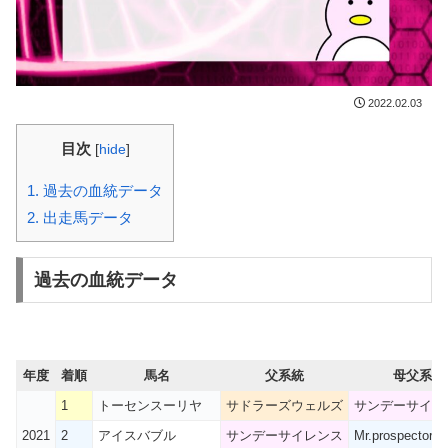
2022.02.03
目次
[
hide
]
1.
過去の血統データ
2.
出走馬データ
過去の血統データ
年度
着順
馬名
父系統
母父系統
1
トーセンスーリヤ
サドラーズウェルズ
サンデーサイレ
2021
2
アイスバブル
サンデーサイレンス
Mr.prospector