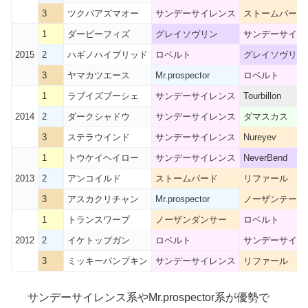
3
ツクバアズマオー
サンデーサイレンス
ストームバード
1
ダービーフィズ
グレイソヴリン
サンデーサイレ
2015
2
ハギノハイブリッド
ロベルト
グレイソヴリン
3
ヤマカツエース
Mr.prospector
ロベルト
1
ラブイズブーシェ
サンデーサイレンス
Tourbillon
2014
2
ダークシャドウ
サンデーサイレンス
ダマスカス
3
ステラウインド
サンデーサイレンス
Nureyev
1
トウケイヘイロー
サンデーサイレンス
NeverBend
2013
2
アンコイルド
ストームバード
リファール
3
アスカクリチャン
Mr.prospector
ノーザンテース
1
トランスワープ
ノーザンダンサー
ロベルト
2012
2
イケトップガン
ロベルト
サンデーサイレ
3
ミッキーパンプキン
サンデーサイレンス
リファール
サンデーサイレンス系やMr.prospector系が優勢で