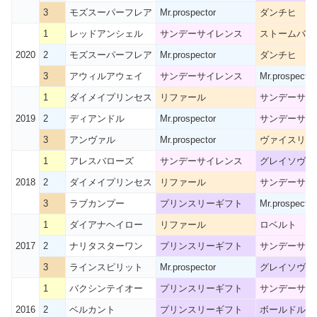
3
モズスーパーフレア
Mr.prospector
ダンチヒ
1
レッドアンシェル
サンデーサイレンス
ストームバー
2020
2
モズスーパーフレア
Mr.prospector
ダンチヒ
3
アウィルアウェイ
サンデーサイレンス
Mr.prospector
1
ダイメイプリンセス
リファール
サンデーサイ
2019
2
ディアンドル
Mr.prospector
サンデーサイ
3
アンヴァル
Mr.prospector
ヴァイスリー
1
アレスバローズ
サンデーサイレンス
グレイソヴリ
2018
2
ダイメイプリンセス
リファール
サンデーサイ
3
ラブカンプー
プリンスリーギフト
Mr.prospector
1
ダイアナヘイロー
リファール
ロベルト
2017
2
ナリタスターワン
プリンスリーギフト
サンデーサイ
3
ラインスピリット
Mr.prospector
グレイソヴリ
1
バクシンテイオー
プリンスリーギフト
サンデーサイ
2016
2
ベルカント
プリンスリーギフト
ボールドルー