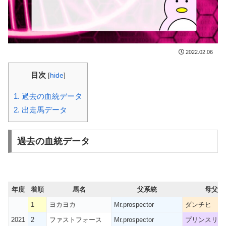
2022.02.06
目次
[
hide
]
1.
過去の血統データ
2.
出走馬データ
過去の血統データ
年度
着順
馬名
父系統
母父系
1
ヨカヨカ
Mr.prospector
ダンチヒ
2021
2
ファストフォース
Mr.prospector
プリンスリー