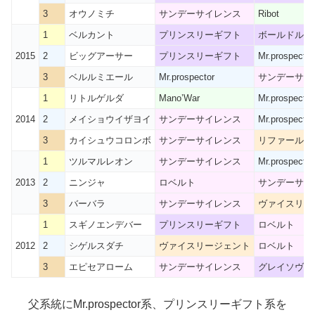
3
オウノミチ
サンデーサイレンス
Ribot
1
ベルカント
プリンスリーギフト
ボールドルー
2015
2
ビッグアーサー
プリンスリーギフト
Mr.prospector
3
ベルルミエール
Mr.prospector
サンデーサイ
1
リトルゲルダ
Mano’War
Mr.prospector
2014
2
メイショウイザヨイ
サンデーサイレンス
Mr.prospector
3
カイシュウコロンボ
サンデーサイレンス
リファール
1
ツルマルレオン
サンデーサイレンス
Mr.prospector
2013
2
ニンジャ
ロベルト
サンデーサイ
3
バーバラ
サンデーサイレンス
ヴァイスリー
1
スギノエンデバー
プリンスリーギフト
ロベルト
2012
2
シゲルスダチ
ヴァイスリージェント
ロベルト
3
エピセアローム
サンデーサイレンス
グレイソヴリ
父系統にMr.prospector系、プリンスリーギフト系を