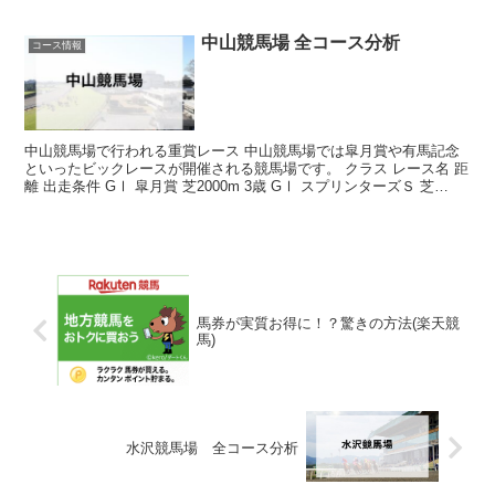
中山競馬場 全コース分析
コース情報
中山競馬場で行われる重賞レース 中山競馬場では皐月賞や有馬記念
といったビックレースが開催される競馬場です。 クラス レース名 距
離 出走条件 GⅠ 皐月賞 芝2000m 3歳 GⅠ スプリンターズＳ 芝
1200m 3歳以上...
馬券が実質お得に！？驚きの方法(楽天競
馬)
水沢競馬場 全コース分析