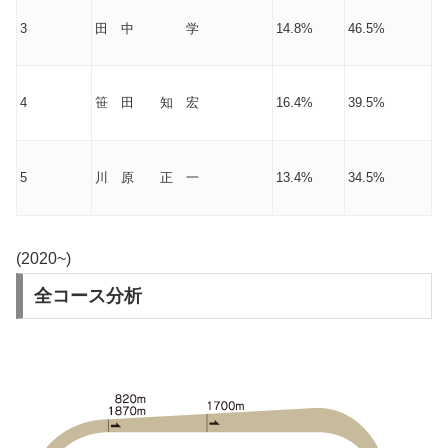
3
田 中 学
14.8%
46.5%
4
笹 田 知 宏
16.4%
39.5%
5
川 原 正 一
13.4%
34.5%
(2020~)
全コース分析