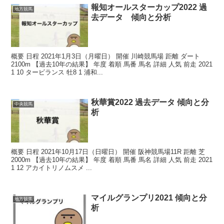
報知オールスターカップ2022 過
地方競馬
去データ 傾向と分析
概要 日程 2021年1月3日（月曜日） 開催 川崎競馬場 距離 ダート
2100m 【過去10年の結果】 年度 着順 馬番 馬名 詳細 人気 前走 2021
1 10 タービランス 牡8 1 浦和...
秋華賞2022 過去データ 傾向と分
中央競馬
析
概要 日程 2021年10月17日（日曜日） 開催 阪神競馬場11R 距離 芝
2000m 【過去10年の結果】 年度 着順 馬番 馬名 詳細 人気 前走 2021
1 12 アカイトリノムスメ ...
マイルグランプリ2021 傾向と分
地方競馬
析