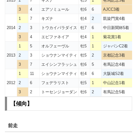
2015
2
7
キズナ
牡5
1
有馬記念3着
3
4
エアソミュール
牡6
6
AJCC3着
1
7
キズナ
牡4
2
凱旋門賞4着
2014
2
3
トウカイパラダイス
牡7
6
中日新聞杯5着
3
4
エピファネイア
牡4
1
菊花賞1着
1
5
オルフェーヴル
牡5
1
ジャパンC2着
2013
2
3
ショウナンマイティ
牡5
2
京都記念3着
3
7
エイシンフラッシュ
牡6
5
有馬記念4着
1
11
ショウナンマイティ
牡4
6
大阪城S2着
2012
2
6
フェデラリスト
牡5
1
中山記念1着
3
2
トーセンジョーダン
牡6
2
有馬記念5着
【傾向
】
前走