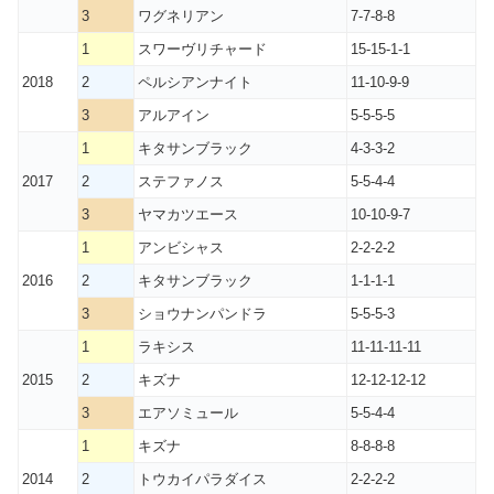
3
ワグネリアン
7-7-8-8
1
スワーヴリチャード
15-15-1-1
2018
2
ペルシアンナイト
11-10-9-9
3
アルアイン
5-5-5-5
1
キタサンブラック
4-3-3-2
2017
2
ステファノス
5-5-4-4
3
ヤマカツエース
10-10-9-7
1
アンビシャス
2-2-2-2
2016
2
キタサンブラック
1-1-1-1
3
ショウナンパンドラ
5-5-5-3
1
ラキシス
11-11-11-11
2015
2
キズナ
12-12-12-12
3
エアソミュール
5-5-4-4
1
キズナ
8-8-8-8
2014
2
トウカイパラダイス
2-2-2-2