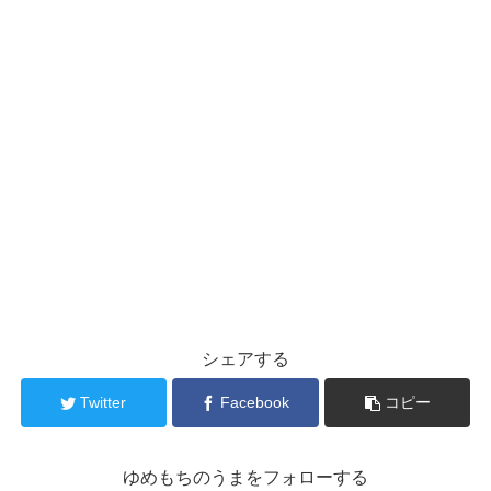
シェアする
Twitter
Facebook
コピー
ゆめもちのうまをフォローする