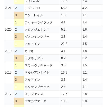
1
レイパパレ
12.2
2.3
2021
2
モズベッロ
68.8
4.2
3
コントレイル
1.8
1.1
1
ラッキーライラック
4.1
1.4
2020
2
クロノジェネシス
5.2
1.6
3
ダノンキングリー
3.8
1.4
1
アルアイン
22.2
4.5
2019
2
キセキ
4.1
1.8
3
ワグネリアン
8.2
3.2
1
スワーヴリチャード
3.5
1.5
2018
2
ペルシアンナイト
16.3
3.1
3
アルアイン
3.6
1.4
1
キタサンブラック
2.4
1.1
2017
2
ステファノス
17.7
2.8
3
ヤマカツエース
10.2
2.8