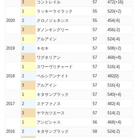
3
コントレイル
57
472(+16)
1
ラッキーライラック
55
520(+2)
2020
2
クロノジェネシス
55
454(-6)
3
ダノンキングリー
57
456(-2)
1
アルアイン
57
524(-4)
2019
2
キセキ
57
508(+2)
3
ワグネリアン
57
468(+8)
1
スワーヴリチャード
57
516(-4)
2018
2
ペルシアンナイト
57
482(0)
3
アルアイン
57
516(-6)
1
キタサンブラック
57
540(+4)
2017
2
ステファノス
57
482(-4)
3
ヤマカツエース
57
514(-2)
1
アンビシャス
56
468(+4)
2016
2
キタサンブラック
58
524(-2)