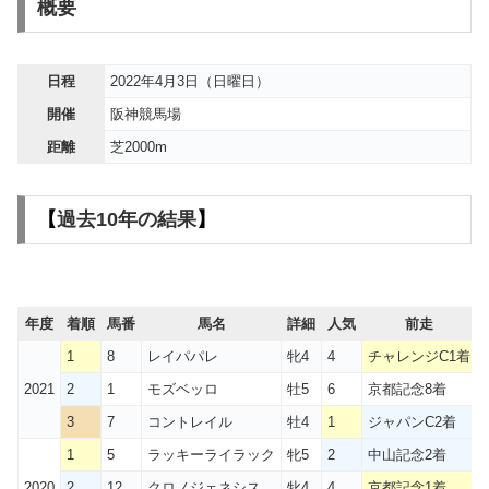
概要
日程
2022年4月3日（日曜日）
開催
阪神競馬場
距離
芝2000m
【
過去10年の結果
】
年度
着順
馬番
馬名
詳細
人気
前走
1
8
レイパパレ
牝4
4
チャレンジC1着
2021
2
1
モズベッロ
牡5
6
京都記念8着
3
7
コントレイル
牡4
1
ジャパンC2着
1
5
ラッキーライラック
牝5
2
中山記念2着
2020
2
12
クロノジェネシス
牝4
4
京都記念1着