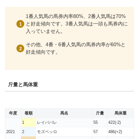
1番人気馬の馬券内率80%、2番人気馬は70%
と好走傾向です。3番人気馬は一頭も馬券内に
入っていません。
その他、4番・6番人気馬の馬券内率が60%と
好走傾向です。
斤量と馬体重
年度
着順
馬名
斤量
馬体重
1
レイパパレ
55
422(-2)
2021
2
モズベッロ
57
486(+2)