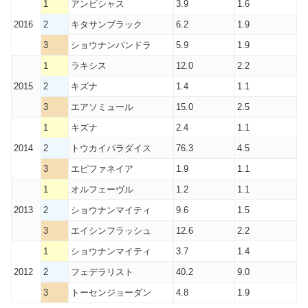
1
アンビシャス
3.9
1.6
2016
2
キタサンブラック
6.2
1.9
3
ショウナンパンドラ
5.9
1.9
1
ラキシス
12.0
2.2
2015
2
キズナ
1.4
1.1
3
エアソミュール
15.0
2.5
1
キズナ
2.4
1.1
2014
2
トウカイパラダイス
76.3
4.5
3
エピファネイア
1.9
1.1
1
オルフェーヴル
1.2
1.1
2013
2
ショウナンマイティ
9.6
1.5
3
エイシンフラッシュ
12.6
2.2
1
ショウナンマイティ
3.7
1.4
2012
2
フェデラリスト
40.2
9.0
3
トーセンジョーダン
4.8
1.9