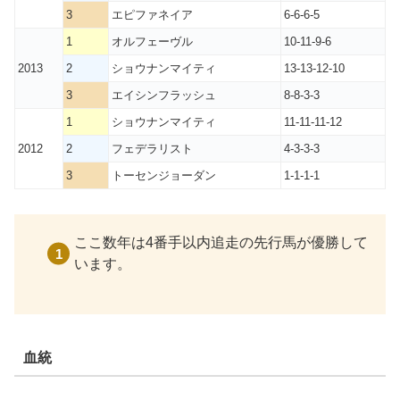
3
エピファネイア
6-6-6-5
1
オルフェーヴル
10-11-9-6
2013
2
ショウナンマイティ
13-13-12-10
3
エイシンフラッシュ
8-8-3-3
1
ショウナンマイティ
11-11-11-12
2012
2
フェデラリスト
4-3-3-3
3
トーセンジョーダン
1-1-1-1
ここ数年は4番手以内追走の先行馬が優勝して
います。
血統