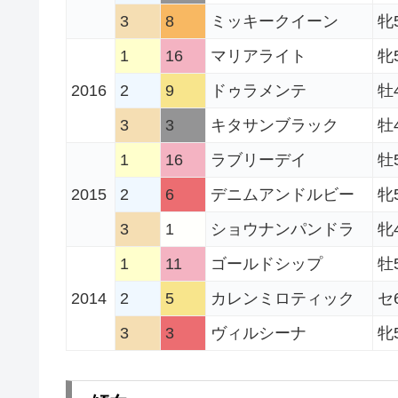
3
8
ミッキークイーン
牝
1
16
マリアライト
牝
2016
2
9
ドゥラメンテ
牡
3
3
キタサンブラック
牡
1
16
ラブリーデイ
牡
2015
2
6
デニムアンドルビー
牝
3
1
ショウナンパンドラ
牝
1
11
ゴールドシップ
牡
2014
2
5
カレンミロティック
セ
3
3
ヴィルシーナ
牝