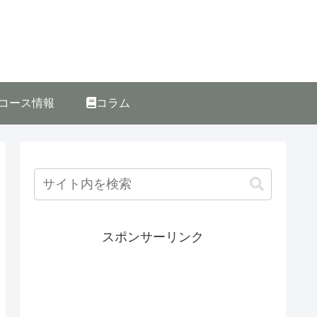
コース情報
コラム
スポンサーリンク