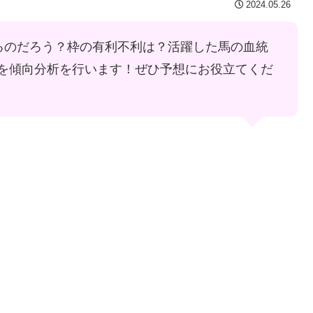
2024.05.26
るのだろう？枠の有利不利は？活躍した馬の血統
タを傾向分析を行います！ぜひ予想にお役立てくだ