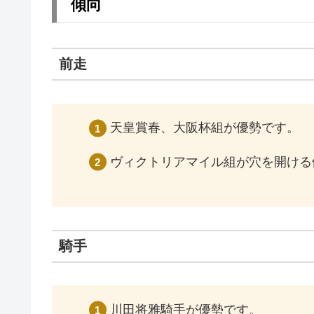
傾向
前走
天皇賞春、大阪杯組が優勢です。
ヴィクトリアマイル組が穴を開ける
騎手
川田将雅騎手が優勢です。