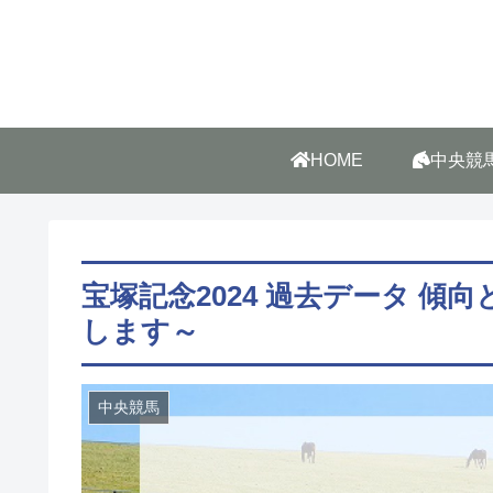
HOME
中央競
宝塚記念2024 過去データ 
します～
中央競馬