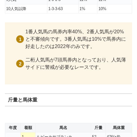
10人気以降
1-3-3-63
1%
10%
1番人気馬の馬券内率40%、2番人気馬が20%
と不審傾向です。3番人気馬は10%で馬券内に
好走したのは2022年のみです。
二桁人気馬が7頭馬券内となっており、人気薄
サイドに警戒が必要なレースです。
斤量と馬体重
年度
着順
馬名
斤量
馬体重
1
ルビーカサブランカ
52
476(+8)