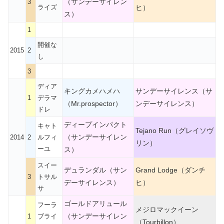
（サンデーサイレン
3
ライズ
ヒ）
ス）
1
開催な
2015
2
し
3
ディア
キングカメハメハ
サンデーサイレンス（サ
1
デラマ
（Mr.prospector）
ンデーサイレンス）
ドレ
ディープインパクト
キャト
Tejano Run（グレイソヴ
（サンデーサイレン
2014
2
ルフィ
リン）
ーユ
ス）
スイー
デュランダル（サン
Grand Lodge（ダンチ
3
トサル
デーサイレンス）
ヒ）
サ
ゴールドアリュール
フーラ
メジロマックイーン
（サンデーサイレン
1
ブライ
（Tourbillon）