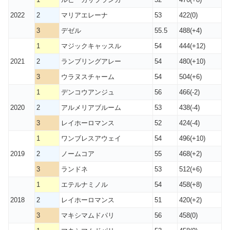
2022
2
マリアエレーナ
53
422(0)
3
デゼル
55.5
488(+4)
1
マジックキャッスル
54
444(+12)
2021
2
ランブリングアレー
54
480(+10)
3
ウラヌスチャーム
54
504(+6)
1
デンコウアンジュ
56
466(-2)
2020
2
アルメリアブルーム
53
438(-4)
3
レイホーロマンス
52
424(-4)
1
ワンブレスアウェイ
54
496(+10)
2019
2
ノームコア
55
468(+2)
3
ランドネ
53
512(+6)
1
エテルナミノル
54
458(+8)
2018
2
レイホーロマンス
51
420(+2)
3
マキシマムドパリ
56
458(0)