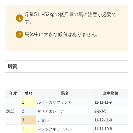
斤量51〜52kgの低斤量の馬に注意が必要で
す。
馬体中に大きな傾向はありません。
脚質
年度
着順
馬名
道中順位
1
ルビーカサブランカ
11-11-11-9
2022
2
マリアエレーナ
2-2-3-5
3
デゼル
11-12-11-9
1
マジックキャッスル
11-11-10-8