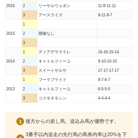
2016
2
リーサルウェポン
11-8-11-11
3
アースライズ
9-11-9-7
1
2015
2
開催なし
3
1
ディアデラマドレ
16-16-15-14
2014
2
キャトルフィーユ
9-10-10-10
3
スイートサルサ
17-17-17-17
1
フーラブライド
8-7-6-7
2013
2
キャトルフィーユ
6-5-5-5
3
コスモネモシン
4-4-4-4
後方からの差し馬、追込み馬が優勢です。
3番手以内追走の先行馬の馬券内率は20%を下