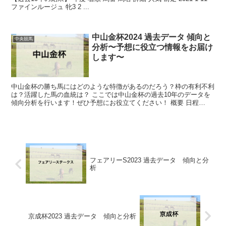
ファインルージュ 牝3 2 ...
中山金杯2024 過去データ 傾向と
中央競馬
分析〜予想に役立つ情報をお届け
します〜
中山金杯の勝ち馬にはどのような特徴があるのだろう？枠の有利不利
は？活躍した馬の血統は？ ここでは中山金杯の過去10年のデータを
傾向分析を行います！ぜひ予想にお役立てください！ 概要 日程
2024年1月6日（土曜日） 開催 ...
フェアリーS2023 過去データ 傾向と分
析
京成杯2023 過去データ 傾向と分析