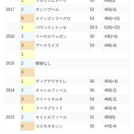
1
マキシマムドパリ
53
458(0)
2017
2
サンソヴール
52
456(-6)
3
クインズミラーグロ
53
460(+10)
1
バウンスシャッセ
55.5
520(+22)
2016
2
リーサルウェポン
50
436(+6)
3
アースライズ
53
448(-4)
1
2015
2
開催なし
3
1
ディアデラマドレ
56
454(+4)
2014
2
キャトルフィーユ
56
468(-2)
3
スイートサルサ
54
468(-2)
1
フーラブライド
50
464(-4)
2013
2
キャトルフィーユ
51
460(0)
3
コスモネモシン
55
470(-4)