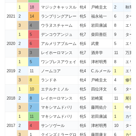
1
18
マジックキャッスル
牝4
戸崎圭太
2
秋華
2021
2
14
ランブリングアレー
牝5
福永祐一
6
ター
3
4
ウラヌスチャーム
牝6
岩田康誠
8
エリ
1
5
デンコウアンジュ
牝7
柴田善臣
9
ター
2020
2
6
アルメリアブルーム
牝6
武豊
5
エリ
3
3
レイホーロマンス
牝7
酒井学
11
万葉S
1
5
ワンブレスアウェイ
牝6
津村明秀
8
エリ
2019
2
11
ノームコア
牝4
C.ルメール
1
エリ
3
8
ランドネ
牝4
戸崎圭太
4
修学院
1
10
エテルナミノル
牝5
四位洋文
6
ター
2018
2
8
レイホーロマンス
牝5
岩崎翼
11
尾張
3
7
マキシマムドパリ
牝6
藤岡佑介
1
中日
1
11
マキシマムドパリ
牝5
岩田康誠
1
カウ
2017
2
4
サンソヴール
牝6
津村明秀
10
ターコ
3
1
クインズミラーグロ
牝5
藤岡康太
6
カウ