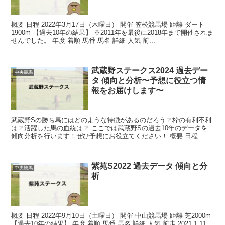
概要 日程 2022年3月17日（木曜日） 開催 笠松競馬場 距離 ダート
1900m 【過去10年の結果】 ※2011年を最後に2018年まで開催されま
せんでした。 年度 着順 馬番 馬名 詳細 人気 前...
武蔵野ステークス2024 過去デー
中央競馬
タ 傾向と分析〜予想に役立つ情
報をお届けします〜
武蔵野Sの勝ち馬にはどのような特徴があるのだろう？枠の有利不利
は？活躍した馬の血統は？ ここでは武蔵野Sの過去10年のデータを
傾向分析を行います！ぜひ予想にお役立てください！ 概要 日程
2023年11月11日（土曜日） 開...
紫苑S2022 過去データ 傾向と分
中央競馬
析
概要 日程 2022年9月10日（土曜日） 開催 中山競馬場 距離 芝2000m
【過去10年の結果】 年度 着順 馬番 馬名 詳細 人気 前走 2021 1 11