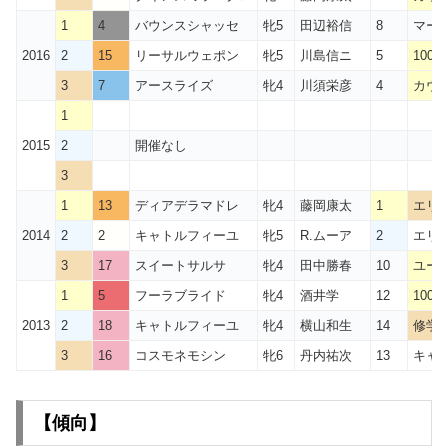
1
4
バウンスシャッセ
牝5
田辺裕信
8
マーメ
2016
2
15
リーサルウェポン
牝5
川島信ニ
5
100
3
7
アースライズ
牝4
川須栄彦
4
カウ
1
2015
2
開催なし
3
1
13
ディアデラマドレ
牝4
藤岡康太
1
エリ
2014
2
2
キャトルフィーユ
牝5
R.ムーア
2
エリ
3
17
スイートサルサ
牝4
田中勝春
10
ユー
1
5
フーラブライド
牝4
酒井学
12
100
2013
2
18
キャトルフィーユ
牝4
横山和生
14
修学院
3
16
コスモネモシン
牝6
丹内祐次
13
キャ
【傾向
】