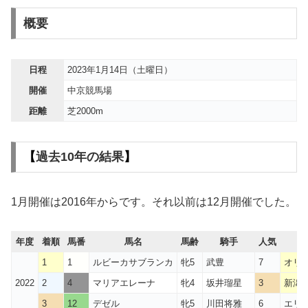
概要
日程
2023年1月14日（土曜日）
開催
中京競馬場
距離
芝2000m
【
過去10年の結果
】
1月開催は2016年からです。それ以前は12月開催でした。
年度
着順
馬番
馬名
馬齢
騎手
人気
1
1
ルビーカサブランカ
牝5
武豊
7
オリ
2022
2
4
マリアエレーナ
牝4
坂井瑠星
3
新潟
3
12
デゼル
牝5
川田将雅
6
エリ