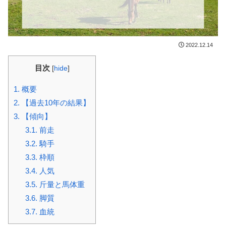
2022.12.14
目次
[
hide
]
1.
概要
2.
【過去10年の結果】
3.
【傾向】
3.1.
前走
3.2.
騎手
3.3.
枠順
3.4.
人気
3.5.
斤量と馬体重
3.6.
脚質
3.7.
血統