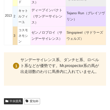
ド
ス）
ディープインパクト
キャト
Tejano Run（グレイソヴ
2013
（サンデーサイレン
2
ルフィ
リン）
ーユ
ス）
コスモ
ゼンノロブロイ（サ
Singspieel（サドラーズ
3
ネモシ
ンデーサイレンス）
ウェルズ）
ン
サンデーサイレンス系、ダンチヒ系、ロベル
ト系などが優勢です。Mr.prospector系の馬が
出走頭数のわりに馬券内に入れていません。
中央競馬
愛知杯