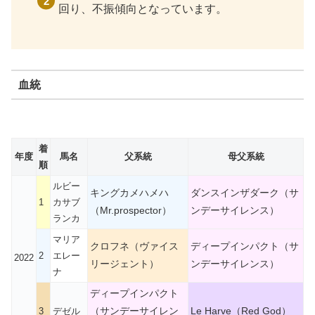
回り、不振傾向となっています。
血統
着
年度
馬名
父系統
母父系統
順
ルビー
キングカメハメハ
ダンスインザダーク（サ
1
カサブ
（Mr.prospector）
ンデーサイレンス）
ランカ
マリア
クロフネ（ヴァイス
ディープインパクト（サ
2
エレー
2022
リージェント）
ンデーサイレンス）
ナ
ディープインパクト
（サンデーサイレン
Le Harve（Red God）
3
デゼル