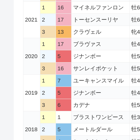
1
16
マイネルファンロン
牡6
2021
2
17
トーセンスーリヤ
牡6
3
13
クラヴェル
牝4
1
17
ブラヴァス
牡4
2020
2
5
ジナンボー
牡5
3
16
サンレイポケット
牡5
1
7
ユーキャンスマイル
牡4
2019
2
5
ジナンボー
牡4
3
6
カデナ
牡5
1
1
ブラストワンピース
牡3
2018
2
5
メートルダール
牡5