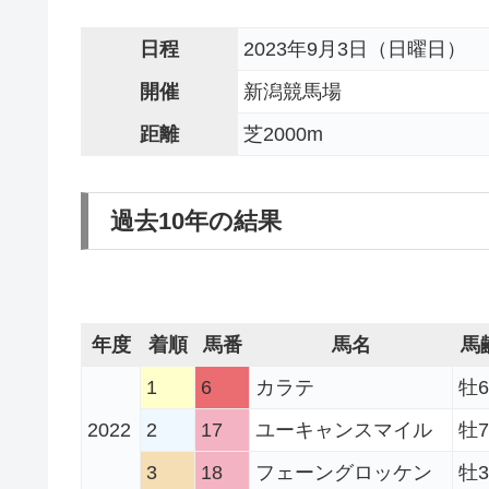
日程
2023年9月3日（日曜日）
開催
新潟競馬場
距離
芝2000m
過去10年の結果
年度
着順
馬番
馬名
馬
1
6
カラテ
牡6
2022
2
17
ユーキャンスマイル
牡7
3
18
フェーングロッケン
牡3