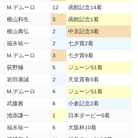
M.デムーロ
12
函館記念14着
横山和生
3
函館記念1着
横山典弘
2
中京記念3着
福永祐一
2
七夕賞2着
M.デムーロ
3
七夕賞9着
荻野極
5
ジューンS1着
岩田康誠
2
天皇賞春5着
M.デムーロ
6
ジューンS1着
武藤雅
8
小倉記念2着
池添謙一
1
日本ダービー5着
福永祐一
6
大阪杯10着