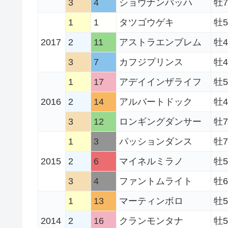
3
4
ショウナンバッハ
牡7
1
1
タツゴウゲキ
牡5
2017
2
11
アストラエンブレム
牡4
3
7
カフジプリンス
牡4
1
17
アデイインザライフ
牡5
2016
2
14
アルバートドック
牡4
3
12
ロンギングダンサー
牡7
1
3
パッションダンス
牡7
2015
2
6
マイネルミラノ
牡5
3
4
ファントムライト
牡6
1
13
マーティンボロ
牡5
2014
2
16
クランモンタナ
牡5