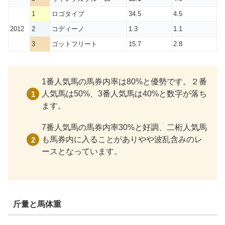
1
ロゴタイプ
34.5
4.5
2012
2
コディーノ
1.3
1.1
3
ゴットフリート
15.7
2.8
1番人気馬の馬券内率は80%と優勢です。２番
人気馬は50%、3番人気馬は40%と数字が落ち
ます。
7番人気馬の馬券内率30%と好調、二桁人気馬
も馬券内に入ることがありやや波乱含みのレ
ースとなっています。
斤量と馬体重