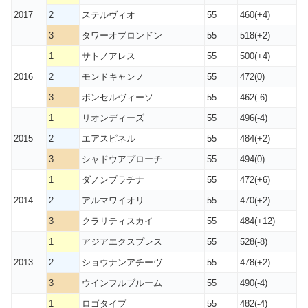
2017
2
ステルヴィオ
55
460(+4)
3
タワーオブロンドン
55
518(+2)
1
サトノアレス
55
500(+4)
2016
2
モンドキャンノ
55
472(0)
3
ボンセルヴィーソ
55
462(-6)
1
リオンディーズ
55
496(-4)
2015
2
エアスピネル
55
484(+2)
3
シャドウアプローチ
55
494(0)
1
ダノンプラチナ
55
472(+6)
2014
2
アルマワイオリ
55
470(+2)
3
クラリティスカイ
55
484(+12)
1
アジアエクスプレス
55
528(-8)
2013
2
ショウナンアチーヴ
55
478(+2)
3
ウインフルブルーム
55
490(-4)
1
ロゴタイプ
55
482(-4)