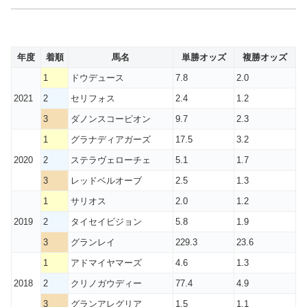
年度
着順
馬名
単勝オッズ
複勝オッズ
1
ドウデュース
7.8
2.0
2021
2
セリフォス
2.4
1.2
3
ダノンスコーピオン
9.7
2.3
1
グラナディアガーズ
17.5
3.2
2020
2
ステラヴェローチェ
5.1
1.7
3
レッドベルオーブ
2.5
1.3
1
サリオス
2.0
1.2
2019
2
タイセイビジョン
5.8
1.9
3
グランレイ
229.3
23.6
1
アドマイヤマーズ
4.6
1.3
2018
2
クリノガウディー
77.4
4.9
3
グランアレグリア
1.5
1.1