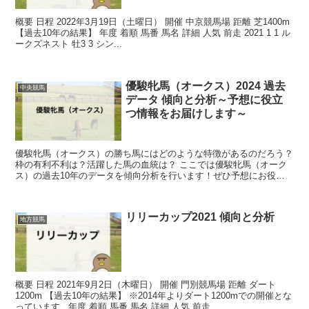
概要 日程 2022年3月19日（土曜日） 開催 中京競馬場 距離 芝1400m
【過去10年の結果】 年度 着順 馬番 馬名 詳細 人気 前走 2021 1 1 ル
ークズネスト 牡3 3 シン...
優駿牝馬（オークス）2024 過去
中央競馬
データ 傾向と分析～予想に役立
つ情報をお届けします～
優駿牝馬（オークス）の勝ち馬にはどのような特徴があるのだろう？
枠の有利不利は？活躍した馬の血統は？ ここでは優駿牝馬（オーク
ス）の過去10年のデータを傾向分析を行います！ぜひ予想にお役立
てください！ 概要 開催 東京競馬場 ...
リリーカップ2021 傾向と分析
地方競馬
概要 日程 2021年9月2日（木曜日） 開催 門別競馬場 距離 ダート
1200m 【過去10年の結果】 ※2014年よりダート1200mでの開催とな
っています 年度 着順 馬番 馬名 詳細 人気 前走 ...