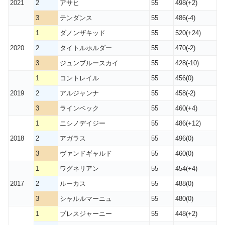
2021
2
アサヒ
55
498(+2)
3
テンダンス
55
486(-4)
1
ダノンザキッド
55
520(+24)
2020
2
タイトルホルダー
55
470(-2)
3
ジュンブルースカイ
55
428(-10)
1
コントレイル
55
456(0)
2019
2
アルジャンナ
55
458(-2)
3
ラインベック
55
460(+4)
1
ニシノデイジー
55
486(+12)
2018
2
アガラス
55
496(0)
3
ヴァンドギャルド
55
460(0)
1
ワグネリアン
55
454(+4)
2017
2
ルーカス
55
488(0)
3
シャルルマーニュ
55
480(0)
1
ブレスジャーニー
55
448(+2)