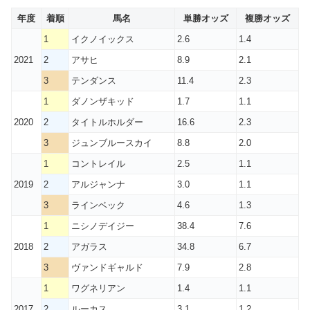
年度
着順
馬名
単勝オッズ
複勝オッズ
1
イクノイックス
2.6
1.4
2021
2
アサヒ
8.9
2.1
3
テンダンス
11.4
2.3
1
ダノンザキッド
1.7
1.1
2020
2
タイトルホルダー
16.6
2.3
3
ジュンブルースカイ
8.8
2.0
1
コントレイル
2.5
1.1
2019
2
アルジャンナ
3.0
1.1
3
ラインベック
4.6
1.3
1
ニシノデイジー
38.4
7.6
2018
2
アガラス
34.8
6.7
3
ヴァンドギャルド
7.9
2.8
1
ワグネリアン
1.4
1.1
2017
2
ルーカス
3.1
1.2