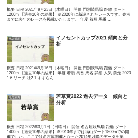
概要 日程 2021年9月23日（木曜日） 開催 門別競馬場 距離 ダート
1200m 【過去10年の結果】 ※2020年に新設されたレースです。参考
までに去年のレースを掲載いたします。 年度 着順 馬番 ...
イノセントカップ2021 傾向と分
地方競馬
析
概要 日程 2021年9月16日（木曜日） 開催 門別競馬場 距離 ダート
1200m 【過去10年の結果】 年度 着順 馬番 馬名 詳細 人気 前走 2020
1 6 リーチ 牡2 1 すずらん...
若草賞2022 過去データ 傾向と
地方競馬
分析
概要 日程 2022年3月1日（日曜日） 開催 名古屋競馬場 距離 ダート
1400m 【過去10年の結果】※2013年までは福山ダート1800mでの開
催でした。ここでは名古屋開催となった2014年以降のデータを掲