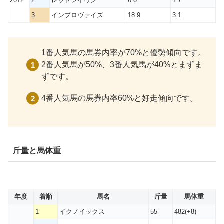
2012
2
レッドレイヴン
6.0
1.7
3
インプロヴァイズ
18.9
3.1
1番人気馬の馬券内率が70%と優勢傾向です。
2番人気馬が50%、3番人気馬が40%とまずま
ずです。
4番人気馬の馬券内率60%と好走傾向です。
斤量と馬体重
年度
着順
馬名
斤量
馬体重
1
イクノイックス
55
482(+8)