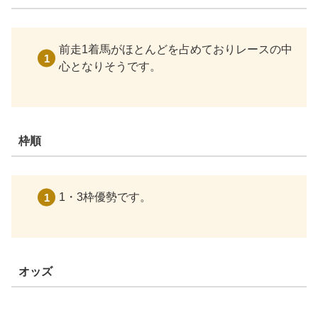
前走1着馬がほとんどを占めておりレースの中
心となりそうです。
枠順
1・3枠優勢です。
オッズ