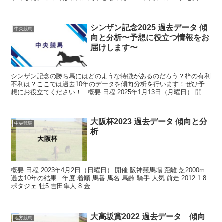
載...
シンザン記念2025 過去データ 傾
中央競馬
向と分析〜予想に役立つ情報をお
届けします〜
シンザン記念の勝ち馬にはどのような特徴があるのだろう？枠の有利
不利は？ここでは過去10年のデータを傾向分析を行います！ぜひ予
想にお役立てください！ 概要 日程 2025年1月13日（月曜日） 開催
中京競馬場 距離 芝...
大阪杯2023 過去データ 傾向と分
中央競馬
析
概要 日程 2023年4月2日（日曜日） 開催 阪神競馬場 距離 芝2000m
過去10年の結果 年度 着順 馬番 馬名 馬齢 騎手 人気 前走 2012 1 8
ポタジェ 牡5 吉田隼人 8 金...
大高坂賞2022 過去データ 傾向
地方競馬