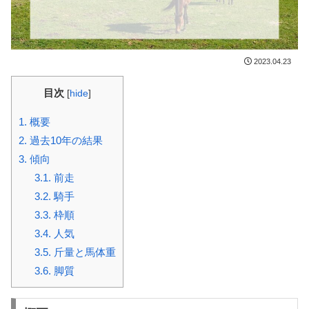
2023.04.23
目次
[
hide
]
1.
概要
2.
過去10年の結果
3.
傾向
3.1.
前走
3.2.
騎手
3.3.
枠順
3.4.
人気
3.5.
斤量と馬体重
3.6.
脚質