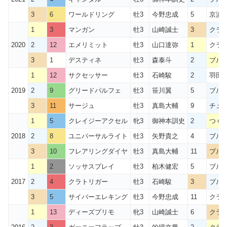
3
6
ワールドリング
牡3
今野忠成
5
京浜
1
3
マンガン
牡3
山崎誠士
3
クラウ
2020
2
12
エメリミット
牡3
山口達弥
1
クラウ
3
1
デスティネ
牡3
森泰斗
2
ブル
1
12
サクセッサー
牡3
石崎駿
2
羽田
2019
2
9
グリードパルフェ
牡3
笹川翼
5
ブル
3
11
サージュ
牡3
真島大輔
9
チュ
1
5
クレイジーアクセル
牝3
御神本訓史
2
つく
2018
2
8
ユニバーサルライト
牡3
矢野貴之
4
ブル
3
10
フレアリングダイヤ
牡3
真島大輔
11
ブル
1
2
ソッサスプレイ
牡3
柏木健宏
5
ブル
2017
2
4
クラトリガー
牡3
石崎駿
3
ブル
3
5
サイバーエレキング
牡3
今野忠成
11
クラウ
1
13
ディーズプリモ
牝3
山崎誠士
6
クラウ