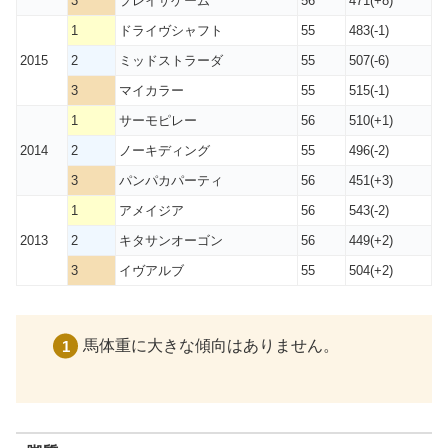
3
プレイザゲーム
56
471(+8)
1
ドライヴシャフト
55
483(-1)
2015
2
ミッドストラーダ
55
507(-6)
3
マイカラー
55
515(-1)
1
サーモピレー
56
510(+1)
2014
2
ノーキディング
55
496(-2)
3
パンパカパーティ
56
451(+3)
1
アメイジア
56
543(-2)
2013
2
キタサンオーゴン
56
449(+2)
3
イヴアルブ
55
504(+2)
馬体重に大きな傾向はありません。