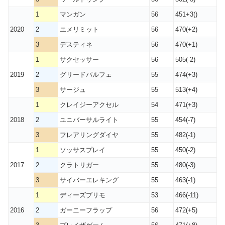
1
マンガン
56
451+3()
2020
2
エメリミット
56
470(+2)
3
デスティネ
56
470(+1)
1
サクセッサー
56
505(-2)
2019
2
グリードパルフェ
55
474(+3)
3
サージュ
55
513(+4)
1
クレイジーアクセル
54
471(+3)
2018
2
ユニバーサルライト
55
454(-7)
3
フレアリングダイヤ
55
482(-1)
1
ソッサスプレイ
55
450(-2)
2017
2
クラトリガー
55
480(-3)
3
サイバーエレキング
55
463(-1)
1
ディーズプリモ
53
466(-11)
2016
2
ガーニーフラップ
56
472(+5)