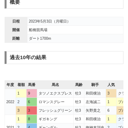
概要
日程
2023年5月3日（月曜日）
開催
船橋競馬場
距離
ダート1700m
過去10年の結果
年度
着順
馬番
馬名
馬齢
騎手
人気
1
9
タツノエクスプレス
牡3
和田穣治
3
クラウ
2022
2
6
ロマンスグレー
牡3
左海誠二
1
ブル
3
3
フレッシュグリーン
牡3
矢野貴之
6
ブル
1
8
ギガキング
牡3
和田穣治
1
クラウ
2021
2
4
ギャンダル
牡3
御神本訓史
2
ブル