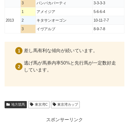
3
パンパカパーティ
3-3-3-3
1
アメイジア
5-6-6-4
2013
2
キタサンオーゴン
10-11-7-7
3
イヴアルブ
8-9-7-8
差し馬有利な傾向が続いています。
逃げ馬が馬券内率50%と先行馬が一定数好走
しています。
地方競馬
東京湾C
東京湾カップ
スポンサーリンク