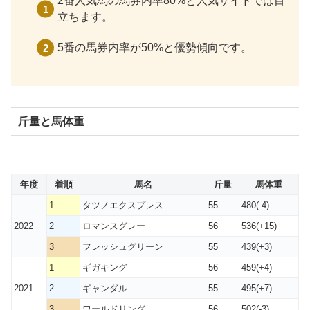
2番人気馬の馬券内率80%と人気サイドでは目
立ちます。
5番の馬券内率が50%と優勢傾向です。
斤量と馬体重
年度
着順
馬名
斤量
馬体重
1
タツノエクスプレス
55
480(-4)
2022
2
ロマンスグレー
56
536(+15)
3
フレッシュグリーン
55
439(+3)
1
ギガキング
56
459(+4)
2021
2
ギャンダル
55
495(+7)
3
ワールドリング
56
502(-3)