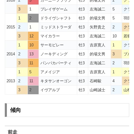
2016
2
3
ガーニーフラップ
牡3
的場文男
2
クラウ
3
1
プレイザゲーム
牡3
左海誠二
5
クラウ
1
2
ドライヴシャフト
牡3
的場文男
5
羽田盃
2015
2
1
ミッドストラーダ
牡3
矢野貴之
2
クラウ
3
12
マイカラー
牡3
左海誠二
10
若獅
1
10
サーモピレー
牡3
吉原寛人
1
クラウ
2014
2
13
ノーキディング
牡3
的場文男
3
ブル
3
11
パンパカパーティ
牡3
左海誠二
2
羽田
1
5
アメイジア
牡3
吉原寛人
1
クラウ
2013
2
11
キタサンオーゴン
牡3
石崎駿
4
クラウ
3
2
イヴアルブ
牡3
山崎誠士
2
山桜
傾向
前走