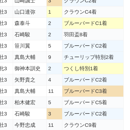
牡3
山崎誠士
3
クラウンC2着
牡3
山口達弥
1
クラウンC4着
牡3
森泰斗
2
ブルーバードC1着
牡3
石崎駿
2
羽田盃8着
牡3
笹川翼
5
ブルーバードC2着
牡3
真島大輔
9
チューリップ特別2着
牝3
御神本訓史
2
つくし特別1着
牡3
矢野貴之
4
ブルーバードC2着
牡3
真島大輔
11
ブルーバードC3着
牡3
柏木健宏
5
ブルーバードC5着
牡3
石崎駿
3
ブルーバードC2着
牡3
今野忠成
11
クラウンC9着