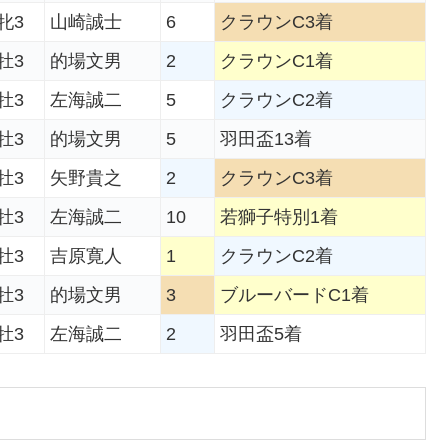
牝3
山崎誠士
6
クラウンC3着
牡3
的場文男
2
クラウンC1着
牡3
左海誠二
5
クラウンC2着
牡3
的場文男
5
羽田盃13着
牡3
矢野貴之
2
クラウンC3着
牡3
左海誠二
10
若獅子特別1着
牡3
吉原寛人
1
クラウンC2着
牡3
的場文男
3
ブルーバードC1着
牡3
左海誠二
2
羽田盃5着