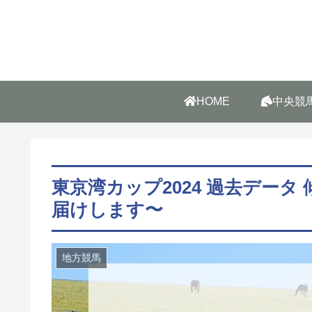
HOME
中央競
東京湾カップ2024 過去デー
届けします〜
地方競馬