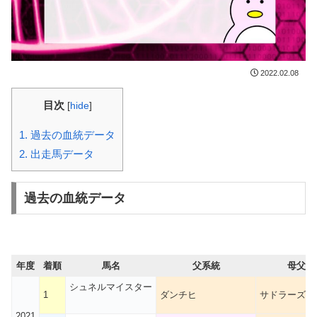
2022.02.08
目次
[
hide
]
1.
過去の血統データ
2.
出走馬データ
過去の血統データ
年度
着順
馬名
父系統
母父系
シュネルマイスター
1
ダンチヒ
サドラーズウ
2021