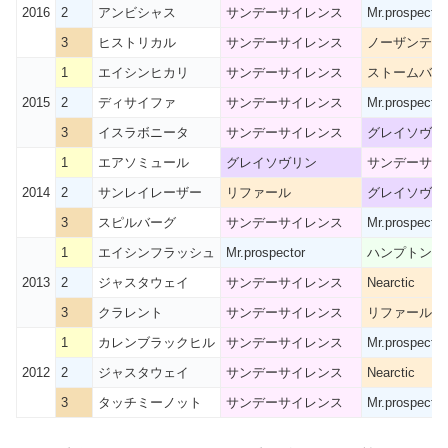
2016
2
アンビシャス
サンデーサイレンス
Mr.prospector
3
ヒストリカル
サンデーサイレンス
ノーザンテー
1
エイシンヒカリ
サンデーサイレンス
ストームバー
2015
2
ディサイファ
サンデーサイレンス
Mr.prospector
3
イスラボニータ
サンデーサイレンス
グレイソヴリ
1
エアソミュール
グレイソヴリン
サンデーサイ
2014
2
サンレイレーザー
リファール
グレイソヴリ
3
スピルバーグ
サンデーサイレンス
Mr.prospector
1
エイシンフラッシュ
Mr.prospector
ハンプトン
2013
2
ジャスタウェイ
サンデーサイレンス
Nearctic
3
クラレント
サンデーサイレンス
リファール
1
カレンブラックヒル
サンデーサイレンス
Mr.prospector
2012
2
ジャスタウェイ
サンデーサイレンス
Nearctic
3
タッチミーノット
サンデーサイレンス
Mr.prospector