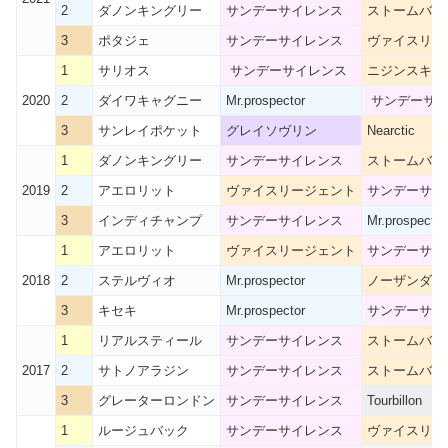
2
ダノンキングリー
サンデーサイレンス
ストームバー
3
ポタジェ
サンデーサイレンス
ヴァイスリー
1
サリオス
サンデーサイレンス
ニジンスキー
2020
2
ダイワキャグニー
Mr.prospector
サンデーサイ
3
サンレイポケット
グレイソヴリン
Nearctic
1
ダノンキングリー
サンデーサイレンス
ストームバー
2019
2
アエロリット
ヴァイスリージェント
サンデーサイ
3
インディチャンプ
サンデーサイレンス
Mr.prospector
1
アエロリット
ヴァイスリージェント
サンデーサイ
2018
2
ステルヴィオ
Mr.prospector
ノーザンダン
3
キセキ
Mr.prospector
サンデーサイ
1
リアルスティール
サンデーサイレンス
ストームバー
2017
2
サトノアラジン
サンデーサイレンス
ストームバー
3
グレーターロンドン
サンデーサイレンス
Tourbillon
1
ルージュバック
サンデーサイレンス
ヴァイスリー