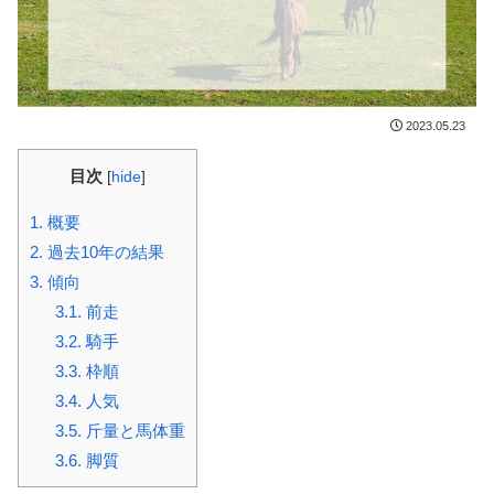
2023.05.23
目次
[
hide
]
1.
概要
2.
過去10年の結果
3.
傾向
3.1.
前走
3.2.
騎手
3.3.
枠順
3.4.
人気
3.5.
斤量と馬体重
3.6.
脚質