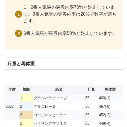
1、2番人気馬の馬券内率70%と好走していま
す。3番人気馬の馬券内率は20%で数字が落ち
ます。
6番人気馬が馬券内率50%と好走しています。
斤量と馬体重
年度
着順
馬名
斤量
馬体重
1
グランパラディーゾ
55
460(-1)
2022
2
アルコレーヌ
55
467(-9)
3
ゴールデンヒーラー
55
452(-2)
1
ハクサンアマゾネス
55
449(-4)