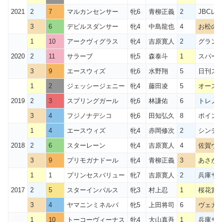
2021
2
7
マルカンセンサー
牝6
青柳正義
2
JBCレ
3
6
デビルスダンサー
牝4
中島龍也
4
お松の
1
10
アークヴィグラス
牝4
吉原寛人
2
グラン
2020
2
11
サラーブ
牝5
森泰斗
1
スパー
3
9
エースウィズ
牝6
水野翔
5
日刊ス
1
2
ジェッシージェニー
牝4
藤田凌
5
オース
2019
2
3
スプリングガール
牝6
林謙佑
6
トレノ賞
3
4
フジノナデシコ
牝6
田知弘久
8
ポイン
1
4
エースウィズ
牝4
赤岡修次
2
シンデ
2018
2
6
スターレーン
牝4
吉原寛人
4
佐賀ヴィ
3
9
プリモガナドール
牝4
青柳正義
3
あさが
1
1
プリンセスバリュー
牝7
吉原寛人
2
兵庫サ
2017
2
5
スターインパルス
牝3
村上忍
1
桜花賞(
3
4
ヤマニンミネルバ
牝5
上田将司
6
ヴェガ
1
10
トーコーヴィーナス
牝4
大山真吾
1
兵庫サ