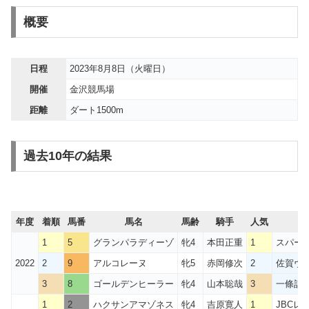
概要
日程
2023年8月8日（火曜日）
開催
金沢競馬場
距離
ダート1500m
過去10年の結果
年度
着順
馬番
馬名
馬齢
騎手
人気
1
5
グランパラディーゾ
牝4
本田正重
1
スパー
2022
2
9
アルコレーヌ
牝5
赤岡修次
2
佐賀ヴィ
3
8
ゴールデンヒーラー
牝4
山本聡哉
3
一條記
1
2
ハクサンアマゾネス
牝4
吉原寛人
1
JBCレ