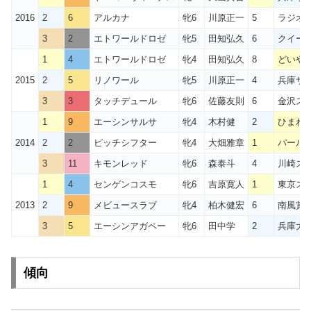
2016
2
6
アルカナ
牝6
川原正一
5
ラジオ大
3
2
エトワールドロゼ
牝5
田知弘久
6
クイー
1
4
エトワールドロゼ
牝4
田知弘久
8
どいや
2015
2
5
リノワール
牝5
川原正一
4
兵庫サ
3
3
タッチデュール
牝6
佐藤友則
6
金沢スプ
1
9
エーシンサルサ
牝4
木村健
2
ひまわ
2014
2
2
ピッチシフター
牝4
大畑雅章
1
パールO
3
11
キモンレッド
牝6
森泰斗
4
川崎ス
1
4
センゲンコスモ
牝6
吉原寛人
1
東京ス
2013
2
9
メビュースラブ
牝4
柏木健宏
6
南風賞1
3
5
エーシンアガペー
牝6
田中学
2
兵庫大
傾向