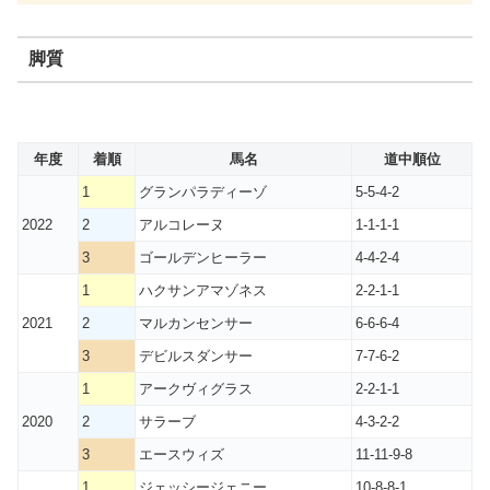
脚質
年度
着順
馬名
道中順位
1
グランパラディーゾ
5-5-4-2
2022
2
アルコレーヌ
1-1-1-1
3
ゴールデンヒーラー
4-4-2-4
1
ハクサンアマゾネス
2-2-1-1
2021
2
マルカンセンサー
6-6-6-4
3
デビルスダンサー
7-7-6-2
1
アークヴィグラス
2-2-1-1
2020
2
サラーブ
4-3-2-2
3
エースウィズ
11-11-9-8
1
ジェッシージェニー
10-8-8-1