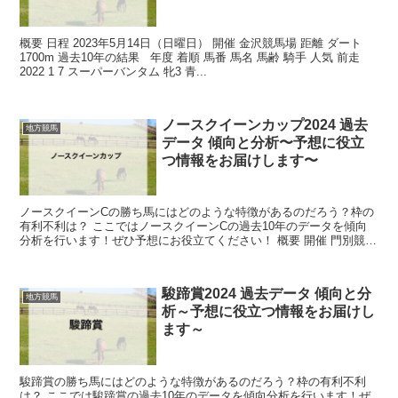
概要 日程 2023年5月14日（日曜日） 開催 金沢競馬場 距離 ダート
1700m 過去10年の結果 年度 着順 馬番 馬名 馬齢 騎手 人気 前走
2022 1 7 スーパーバンタム 牝3 青...
ノースクイーンカップ2024 過去
地方競馬
データ 傾向と分析〜予想に役立
つ情報をお届けします〜
ノースクイーンCの勝ち馬にはどのような特徴があるのだろう？枠の
有利不利は？ ここではノースクイーンCの過去10年のデータを傾向
分析を行います！ぜひ予想にお役立てください！ 概要 開催 門別競馬
場 距離 ダート1800m ...
駿蹄賞2024 過去データ 傾向と分
地方競馬
析～予想に役立つ情報をお届けし
ます～
駿蹄賞の勝ち馬にはどのような特徴があるのだろう？枠の有利不利
は？ ここでは駿蹄賞の過去10年のデータを傾向分析を行います！ぜ