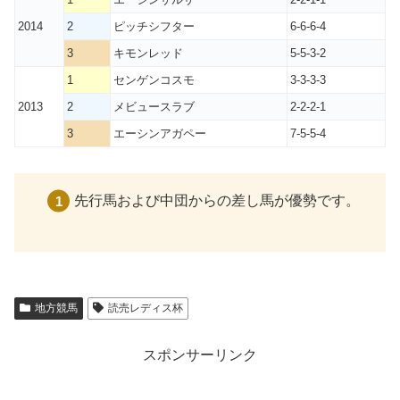
2014
2
ピッチシフター
6-6-6-4
3
キモンレッド
5-5-3-2
1
センゲンコスモ
3-3-3-3
2013
2
メビュースラブ
2-2-2-1
3
エーシンアガペー
7-5-5-4
先行馬および中団からの差し馬が優勢です。
地方競馬
読売レディス杯
スポンサーリンク