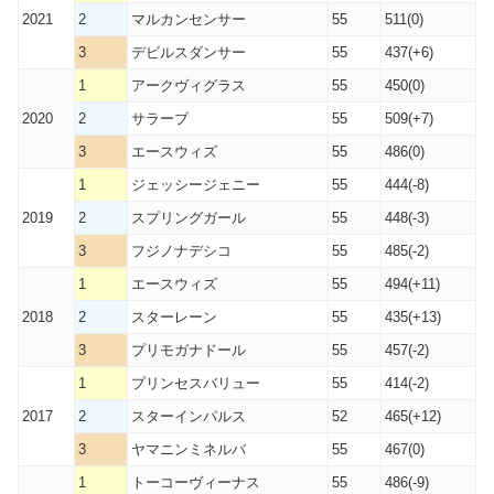
2021
2
マルカンセンサー
55
511(0)
3
デビルスダンサー
55
437(+6)
1
アークヴィグラス
55
450(0)
2020
2
サラーブ
55
509(+7)
3
エースウィズ
55
486(0)
1
ジェッシージェニー
55
444(-8)
2019
2
スプリングガール
55
448(-3)
3
フジノナデシコ
55
485(-2)
1
エースウィズ
55
494(+11)
2018
2
スターレーン
55
435(+13)
3
プリモガナドール
55
457(-2)
1
プリンセスバリュー
55
414(-2)
2017
2
スターインパルス
52
465(+12)
3
ヤマニンミネルバ
55
467(0)
1
トーコーヴィーナス
55
486(-9)