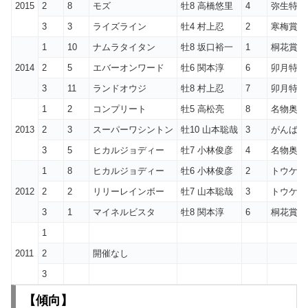
2015
2
8
モズ
牡8 高橋悠里
4
弥生特別
3
3
ライズライン
牡4 村上忍
2
寒梅賞(大
1
10
ナムラタイタン
牡8 坂口裕一
1
桐花賞2
2014
2
5
エバーオンワード
牡6 関本淳
6
卯月特別
3
11
ランドオウジ
牡8 村上忍
7
卯月特別
1
2
コンプリート
牡5 高松亮
8
名物奥州
2013
2
3
スーパーワシントン
牡10 山本聡哉
3
がんばろ
3
5
ヒカルジョディー
牡7 小林俊彦
4
名物奥州
1
8
ヒカルジョディー
牡6 小林俊彦
2
トウケイ
2012
2
2
リリーレインボー
牡7 山本聡哉
3
トウケイ
3
1
マイネルビスタ
牡8 関本淳
6
桐花賞1
1
2011
2
開催なし
3
【傾向
】