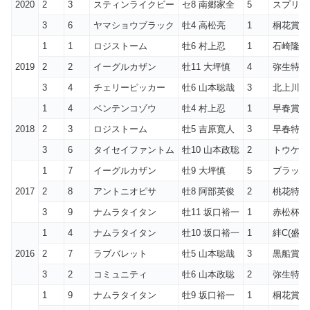
2020
2
3
スティンライクビー
セ8 南郷家全
5
スプリン
3
6
ヤマショウブラック
牡4 高松亮
1
桐花賞1
1
1
ロジストーム
牡6 村上忍
1
石崎隆之
2019
2
2
イーグルカザン
牡11 大坪慎
4
弥生特別(
3
4
チェリーピッカー
牡6 山本聡哉
3
北上川大
1
4
ベンテンコゾウ
牡4 村上忍
1
早春賞(船
2018
2
3
ロジストーム
牡5 吉原寛人
3
早春特別(
3
6
タイセイファントム
牡10 山本政聡
2
トウケイ
1
7
イーグルカザン
牡9 大坪慎
5
ブラッド
2017
2
8
アントニオピサ
牡8 阿部英俊
2
桃花特別
3
9
ナムラタイタン
牡11 坂口裕一
1
赤松杯1
1
4
ナムラタイタン
牡10 坂口裕一
1
絆C(盛岡
2016
2
7
ラブバレット
牡5 山本聡哉
3
黒船賞7
3
2
コミュニティ
牡6 山本政聡
2
弥生特別
1
9
ナムラタイタン
牡9 坂口裕一
1
桐花賞1