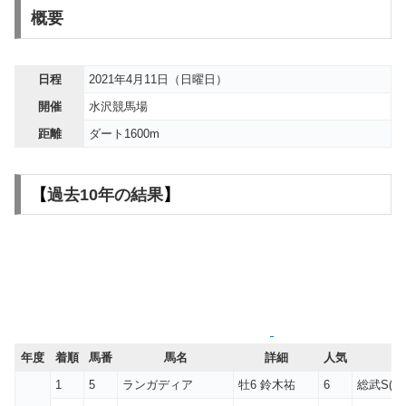
概要
日程
2021年4月11日（日曜日）
開催
水沢競馬場
距離
ダート1600m
【
過去10年の結果
】
年度
着順
馬番
馬名
詳細
人気
1
5
ランガディア
牡6 鈴木祐
6
総武S(中