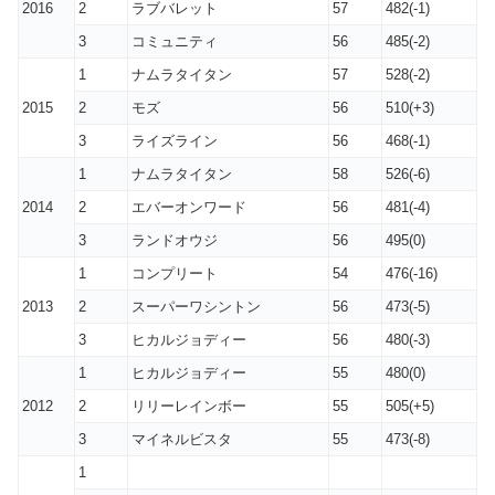
2016
2
ラブバレット
57
482(-1)
3
コミュニティ
56
485(-2)
1
ナムラタイタン
57
528(-2)
2015
2
モズ
56
510(+3)
3
ライズライン
56
468(-1)
1
ナムラタイタン
58
526(-6)
2014
2
エバーオンワード
56
481(-4)
3
ランドオウジ
56
495(0)
1
コンプリート
54
476(-16)
2013
2
スーパーワシントン
56
473(-5)
3
ヒカルジョディー
56
480(-3)
1
ヒカルジョディー
55
480(0)
2012
2
リリーレインボー
55
505(+5)
3
マイネルビスタ
55
473(-8)
1