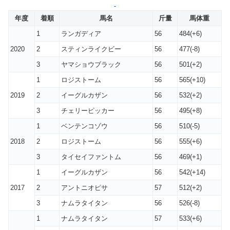
年度
着順
馬名
斤量
馬体重
1
ランガディア
56
484(+6)
2020
2
スティンライクビー
56
477(-8)
3
ヤマショウブラック
56
501(+2)
1
ロジストーム
56
565(+10)
2019
2
イーグルカザン
56
532(+2)
3
チェリーピッカー
56
495(+8)
1
ベンテンコゾウ
56
510(-5)
2018
2
ロジストーム
56
555(+6)
3
タイセイファントム
56
469(+1)
1
イーグルカザン
56
542(+14)
2017
2
アントニオピサ
57
512(+2)
3
ナムラタイタン
56
526(-8)
1
ナムラタイタン
57
533(+6)