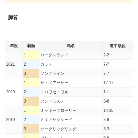
脚質
年度
着順
馬名
道中順位
1
ロータスランド
2-2
2021
2
カラテ
7-7
3
ソングライン
7-7
1
サトノアーサー
17-17
2020
2
トロワゼトワル
1-1
3
アンドラステ
8-8
1
ミッキーグローリー
14-15
2019
2
ミエノサクシード
5-6
3
ソーグリッタリング
3-3