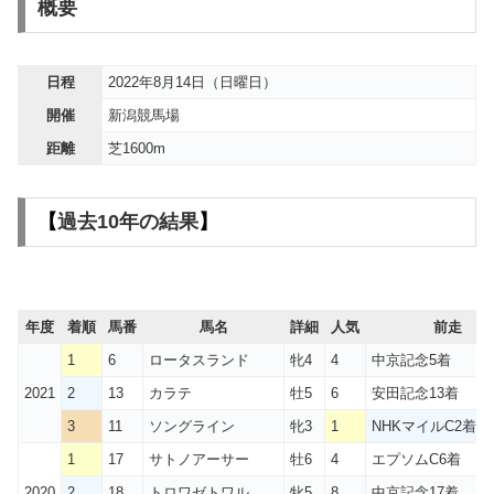
概要
日程
2022年8月14日（日曜日）
開催
新潟競馬場
距離
芝1600m
【
過去10年の結果
】
年度
着順
馬番
馬名
詳細
人気
前走
1
6
ロータスランド
牝4
4
中京記念5着
2021
2
13
カラテ
牡5
6
安田記念13着
3
11
ソングライン
牝3
1
NHKマイルC2着
1
17
サトノアーサー
牡6
4
エプソムC6着
2020
2
18
トロワゼトワル
牝5
8
中京記念17着