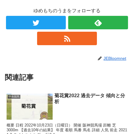
ゆめもちのうまをフォローする
JEBloomnet
関連記事
菊花賞2022 過去データ 傾向と分
中央競馬
析
概要 日程 2022年10月23日（日曜日） 開催 阪神競馬場 距離 芝
3000m 【過去10年の結果】 年度 着順 馬番 馬名 詳細 人気 前走 2021