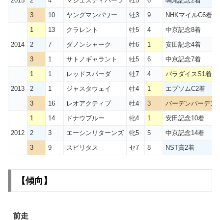
2015
2
4
マジェスティハーツ
牡5
6
鳴尾記念2着
3
10
ヤングマンパワー
牡3
9
NHKマイルC6着
1
13
クラレント
牡5
4
中京記念8着
2014
2
7
ダノンシャーク
牡6
1
安田記念4着
3
1
サトノギャラント
牡5
6
中京記念7着
1
1
レッドスパーダ
牡7
4
パラダイスS1着
2013
2
1
ジャスタウェイ
牡4
1
エプソムC2着
3
16
レオアクティブ
牡4
3
バーデンバーデンC
1
14
ドナウブルー
牝4
1
安田記念10着
2012
2
3
エーシンリターンズ
牝5
5
中京記念14着
3
9
スピリタス
セ7
8
NST賞2着
【傾向
】
前走