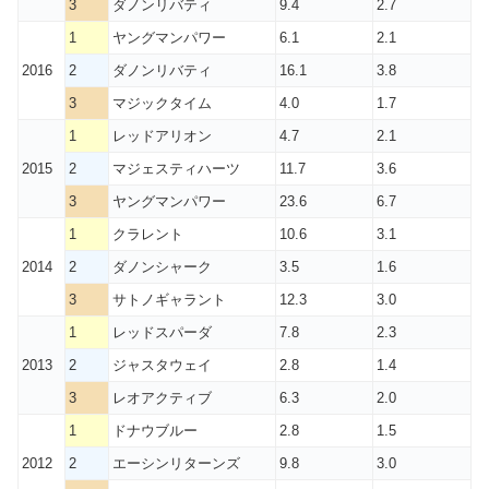
3
ダノンリバティ
9.4
2.7
1
ヤングマンパワー
6.1
2.1
2016
2
ダノンリバティ
16.1
3.8
3
マジックタイム
4.0
1.7
1
レッドアリオン
4.7
2.1
2015
2
マジェスティハーツ
11.7
3.6
3
ヤングマンパワー
23.6
6.7
1
クラレント
10.6
3.1
2014
2
ダノンシャーク
3.5
1.6
3
サトノギャラント
12.3
3.0
1
レッドスパーダ
7.8
2.3
2013
2
ジャスタウェイ
2.8
1.4
3
レオアクティブ
6.3
2.0
1
ドナウブルー
2.8
1.5
2012
2
エーシンリターンズ
9.8
3.0