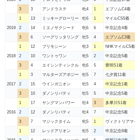
3
3
アンドラステ
牝4
1
エプソムC4着
1
13
ミッキーグローリー
牡6
1
マイルCS5着
2019
2
14
ミエノサクシード
牝6
6
中京記念4着
3
6
ソーグリッタリング
牡5
4
エプソムC3着
1
12
プリモシーン
牝3
1
NHKマイルC5着
2018
2
10
ワントゥワン
牝5
2
中京記念5着
3
4
エイシンティンクル
牝6
5
豊明S1着
1
3
マルターズアポジー
牡5
7
七夕賞11着
2017
2
15
ウインガニオン
牡5
4
中京記念1着
3
10
ダノンリバティ
牡5
5
中京記念5着
1
17
ヤングマンパワー
牡4
3
多摩川S1着
2016
2
12
ダノンリバティ
牡4
7
中京記念5着
3
7
マジックタイム
牝5
1
ヴィクトリアマイ
1
12
レッドアリオン
牡5
2
中京記念8着