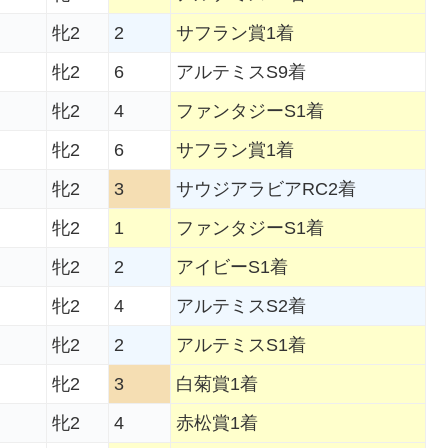
牝2
2
サフラン賞1着
牝2
6
アルテミスS9着
牝2
4
ファンタジーS1着
牝2
6
サフラン賞1着
牝2
3
サウジアラビアRC2着
牝2
1
ファンタジーS1着
牝2
2
アイビーS1着
牝2
4
アルテミスS2着
牝2
2
アルテミスS1着
牝2
3
白菊賞1着
牝2
4
赤松賞1着