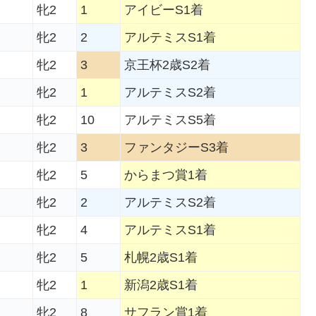
牝2
1
アイビーS1着
牝2
2
アルテミスS1着
牝2
3
京王杯2歳S2着
牝2
1
アルテミスS2着
牝2
10
アルテミスS5着
牝2
3
ファンタジーS3着
牝2
5
からまつ賞1着
牝2
2
アルテミスS2着
牝2
4
アルテミスS1着
牝2
5
札幌2歳S1着
牝2
1
新潟2歳S1着
牝2
8
サフラン賞1着