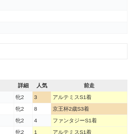
詳細
人気
前走
牝2
3
アルテミスS1着
牝2
8
京王杯2歳S3着
牝2
4
ファンタジーS1着
牝2
1
アルテミスS1着