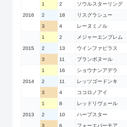
1
2
ソウルスターリング
2016
2
18
リスグラシュー
3
4
レーヌミノル
1
2
メジャーエンブレム
2015
2
13
ウインファビラス
3
11
ブランボヌール
1
16
ショウナンアデラ
2014
2
11
レッツゴードンキ
3
4
ココロノアイ
1
8
レッドリヴェール
2013
2
10
ハープスター
3
6
フォーエバーモア