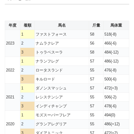
年度
着順
馬名
斤量
馬体重
1
ファストフォース
58
518(-8)
2023
2
ナムラクレア
56
466(-6)
3
トゥラベスーラ
58
484(-12)
1
ナランフレグ
57
486(-12)
2022
2
ロータスランド
55
476(-8)
3
キルロード
57
500(-6)
1
ダノンスマッシュ
57
472(+3)
2021
2
レシステンシア
55
506(-2)
3
インディチャンプ
57
478(-6)
1
モズスーパーフレア
55
494(0)
2020
2
グランアレグリア
55
486(+12)
3
ダイアトニック
57
472(+2)