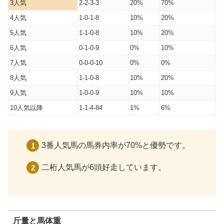
3人気
2-2-3-3
20%
70%
4人気
1-0-1-8
10%
20%
5人気
1-1-0-8
10%
20%
6人気
0-1-0-9
0%
10%
7人気
0-0-0-10
0%
0%
8人気
1-1-0-8
10%
20%
9人気
1-0-0-9
10%
10%
10人気以降
1-1-4-84
1%
6%
3番人気馬の馬券内率が70%と優勢です。
二桁人気馬が6頭好走しています。
斤量と馬体重