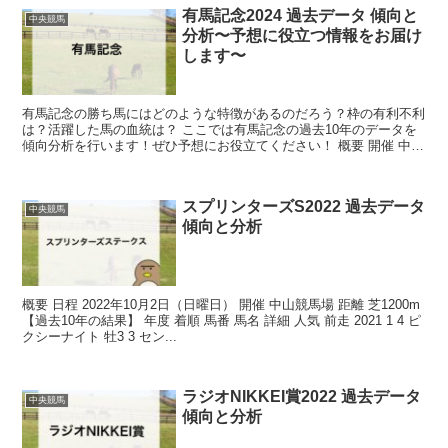
有馬記念2024 過去データ 傾向と
中央競馬
分析〜予想に役立つ情報をお届け
します〜
有馬記念の勝ち馬にはどのような特徴があるのだろう？枠の有利不利
は？活躍した馬の血統は？ ここでは有馬記念の過去10年のデータを
傾向分析を行います！ぜひ予想にお役立てください！ 概要 開催 中山
競馬場 距離 芝2500m ...
スプリンターズS2022 過去データ
中央競馬
傾向と分析
概要 日程 2022年10月2日（日曜日） 開催 中山競馬場 距離 芝1200m
【過去10年の結果】 年度 着順 馬番 馬名 詳細 人気 前走 2021 1 4 ピ
クシーナイト 牡3 3 セン...
ラジオNIKKEI賞2022 過去データ
中央競馬
傾向と分析