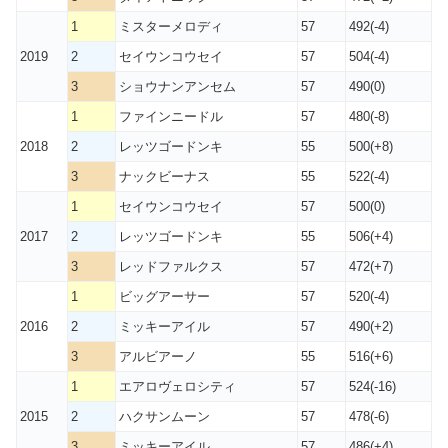
1
ミスターメロディ
57
492(-4)
2019
2
セイウンコウセイ
57
504(-4)
3
ショウナンアンセム
57
490(0)
1
ファインニードル
57
480(-8)
2018
2
レッツゴードンキ
55
500(+8)
3
ナックビーナス
55
522(-4)
1
セイウンコウセイ
57
500(0)
2017
2
レッツゴードンキ
55
506(+4)
3
レッドファルクス
57
472(+7)
1
ビッグアーサー
57
520(-4)
2016
2
ミッキーアイル
57
490(+2)
3
アルビアーノ
55
516(+6)
1
エアロヴェロシティ
57
524(-16)
2015
2
ハクサンムーン
57
478(-6)
3
ミッキーアイル
57
486(+4)