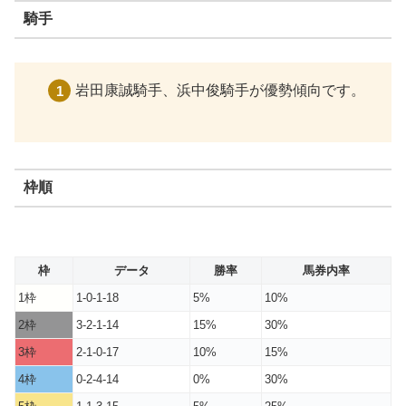
騎手
岩田康誠騎手、浜中俊騎手が優勢傾向です。
枠順
枠
データ
勝率
馬券内率
1枠
1-0-1-18
5%
10%
2枠
3-2-1-14
15%
30%
3枠
2-1-0-17
10%
15%
4枠
0-2-4-14
0%
30%