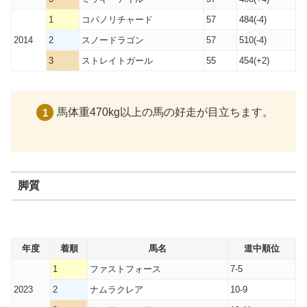
1
コパノリチャード
57
484(-4)
2014
2
スノードラゴン
57
510(-4)
3
ストレイトガール
55
454(+2)
馬体重470kg以上の馬の好走が目立ちます。
脚質
年度
着順
馬名
道中順位
1
ファストフォース
7-5
2023
2
ナムラクレア
10-9