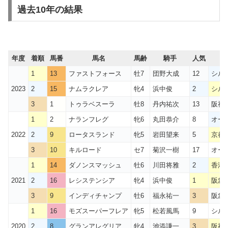
過去10年の結果
年度
着順
馬番
馬名
馬齢
騎手
人気
1
13
ファストフォース
牡7
団野大成
12
シル
2023
2
15
ナムラクレア
牝4
浜中俊
2
シル
3
1
トゥラベスーラ
牡8
丹内祐次
13
阪神C
1
2
ナランフレグ
牝6
丸田恭介
8
オー
2022
2
9
ロータスランド
牝5
岩田望来
5
京都
3
10
キルロード
セ7
菊沢一樹
17
オー
1
14
ダノンスマッシュ
牡6
川田将雅
2
香港
2021
2
16
レシステンシア
牝4
浜中俊
1
阪急
3
9
インディチャンプ
牡6
福永祐一
3
阪急
1
16
モズスーパーフレア
牝5
松若風馬
9
シル
2020
2
8
グランアレグリア
牝4
池添謙一
3
阪神C