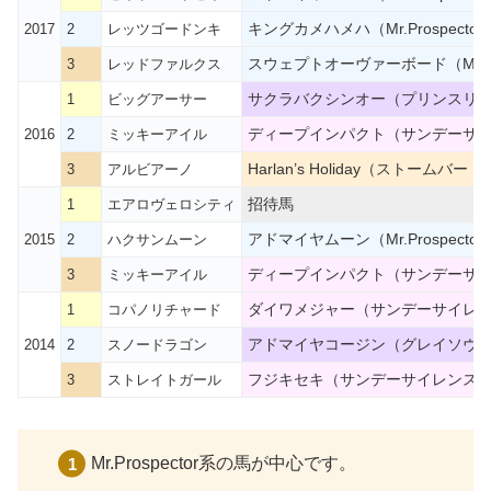
キングカメハメハ（Mr.Prospector
2017
2
レッツゴードンキ
スウェプトオーヴァーボード（Mr.Pro
3
レッドファルクス
サクラバクシンオー（プリンスリ
1
ビッグアーサー
ディープインパクト（サンデーサ
2016
2
ミッキーアイル
Harlan’s Holiday（ストームバード
3
アルビアーノ
招待馬
1
エアロヴェロシティ
アドマイヤムーン（Mr.Prospector
2015
2
ハクサンムーン
ディープインパクト（サンデーサ
3
ミッキーアイル
ダイワメジャー（サンデーサイレ
1
コパノリチャード
アドマイヤコージン（グレイソヴ
2014
2
スノードラゴン
フジキセキ（サンデーサイレンス
3
ストレイトガール
Mr.Prospector系の馬が中心です。