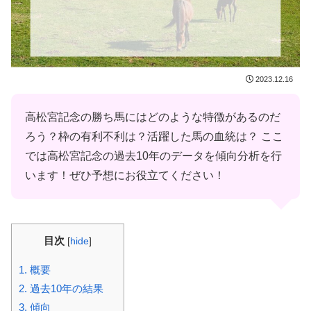
2023.12.16
高松宮記念の勝ち馬にはどのような特徴があるのだ
ろう？枠の有利不利は？活躍した馬の血統は？ ここ
では高松宮記念の過去10年のデータを傾向分析を行
います！ぜひ予想にお役立てください！
目次
[
hide
]
1.
概要
2.
過去10年の結果
3.
傾向