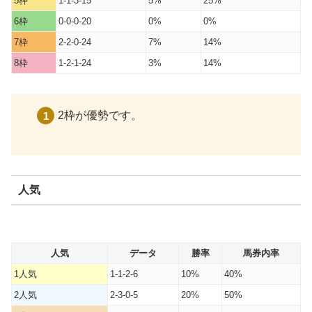
5枠
1-1-3-15
5%
25%
6枠
0-0-0-20
0%
0%
7枠
2-2-0-24
7%
14%
8枠
1-2-1-24
3%
14%
2枠が優勢です。
人気
人気
データ
勝率
馬券内率
1人気
1-1-2-6
10%
40%
2人気
2-3-0-5
20%
50%