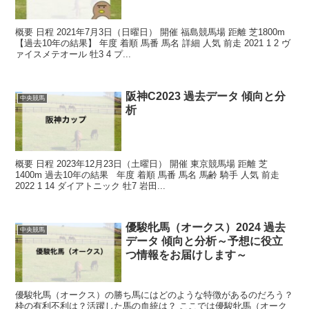
概要 日程 2021年7月3日（日曜日） 開催 福島競馬場 距離 芝1800m
【過去10年の結果】 年度 着順 馬番 馬名 詳細 人気 前走 2021 1 2 ヴ
ァイスメテオール 牡3 4 プ...
阪神C2023 過去データ 傾向と分
中央競馬
析
概要 日程 2023年12月23日（土曜日） 開催 東京競馬場 距離 芝
1400m 過去10年の結果 年度 着順 馬番 馬名 馬齢 騎手 人気 前走
2022 1 14 ダイアトニック 牡7 岩田...
優駿牝馬（オークス）2024 過去
中央競馬
データ 傾向と分析～予想に役立
つ情報をお届けします～
優駿牝馬（オークス）の勝ち馬にはどのような特徴があるのだろう？
枠の有利不利は？活躍した馬の血統は？ ここでは優駿牝馬（オーク