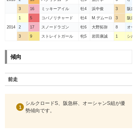
3
16
ミッキーアイル
牡4
浜中俊
3
阪急
1
5
コパノリチャード
牡4
M.デムーロ
3
阪急
2014
2
17
スノードラゴン
牡6
大野拓弥
8
オー
3
9
ストレイトガール
牝5
岩田康誠
1
シル
傾向
前走
シルクロードS、阪急杯、オーシャンS組が優
勢傾向です。