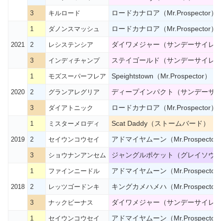
ロードカナロア（Mr.Prospector）
3
キルロード
ロードカナロア（Mr.Prospector）
1
ダノンスマッシュ
ダイワメジャー（サンデーサイレ
2021
2
レシステンシア
ステイゴールド（サンデーサイレ
3
インディチャンプ
Speightstown（Mr.Prospector）
1
モズスーパーフレア
ディープインパクト（サンデーサ
2020
2
グランアレグリア
ロードカナロア（Mr.Prospector）
3
ダイアトニック
Scat Daddy（ストームバード）
1
ミスターメロディ
アドマイヤムーン（Mr.Prospector
2019
2
セイウンコウセイ
ジャングルポケット（グレイソヴ
3
ショウナンアンセム
アドマイヤムーン（Mr.Prospector
1
ファインニードル
キングカメハメハ（Mr.Prospector
2018
2
レッツゴードンキ
ダイワメジャー（サンデーサイレ
3
ナックビーナス
アドマイヤムーン（Mr.Prospector
1
セイウンコウセイ