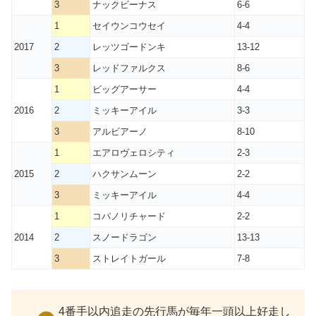
3
ナックビーナス
6-6
1
セイウンコウセイ
4-4
2017
2
レッツゴードンキ
13-12
3
レッドファルクス
8-6
1
ビッグアーサー
4-4
2016
2
ミッキーアイル
3-3
3
アルビアーノ
8-10
1
エアロヴェロシティ
2-3
2015
2
ハクサンムーン
2-2
3
ミッキーアイル
4-4
1
コパノリチャード
2-2
2014
2
スノードラゴン
13-13
3
ストレイトガール
7-8
4番手以内追走の先行馬が毎年一頭以上好走し