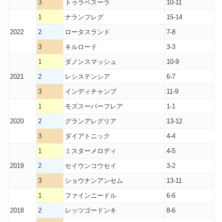
3
トゥラベスーラ
10-11
1
ナランフレグ
15-14
2022
2
ロータスランド
7-8
3
キルロード
3-3
1
ダノンスマッシュ
10-9
2021
2
レシステンシア
6-7
3
インディチャンプ
11-9
1
モズスーパーフレア
1-1
2020
2
グランアレグリア
13-12
3
ダイアトニック
4-4
1
ミスターメロディ
4-5
2019
2
セイウンコウセイ
3-2
3
ショウナンアンセム
13-11
1
ファインニードル
6-6
2018
2
レッツゴードンキ
8-6