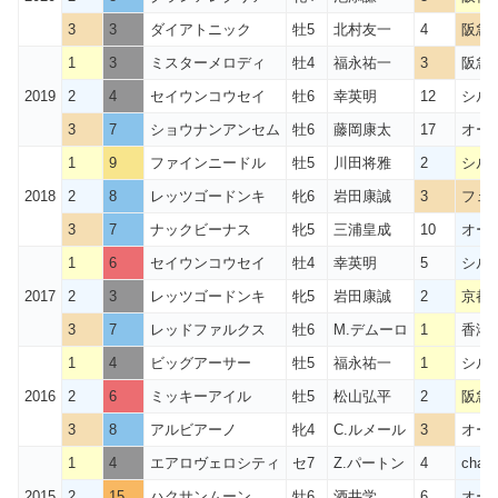
3
3
ダイアトニック
牡5
北村友一
4
阪急
1
3
ミスターメロディ
牡4
福永祐一
3
阪急
2019
2
4
セイウンコウセイ
牡6
幸英明
12
シル
3
7
ショウナンアンセム
牡6
藤岡康太
17
オー
1
9
ファインニードル
牡5
川田将雅
2
シル
2018
2
8
レッツゴードンキ
牝6
岩田康誠
3
フェ
3
7
ナックビーナス
牝5
三浦皇成
10
オー
1
6
セイウンコウセイ
牡4
幸英明
5
シル
2017
2
3
レッツゴードンキ
牝5
岩田康誠
2
京都
3
7
レッドファルクス
牡6
M.デムーロ
1
香港
1
4
ビッグアーサー
牡5
福永祐一
1
シル
2016
2
6
ミッキーアイル
牡5
松山弘平
2
阪急
3
8
アルビアーノ
牝4
C.ルメール
3
オー
1
4
エアロヴェロシティ
セ7
Z.パートン
4
chai
2015
2
15
ハクサンムーン
牡6
酒井学
6
オー