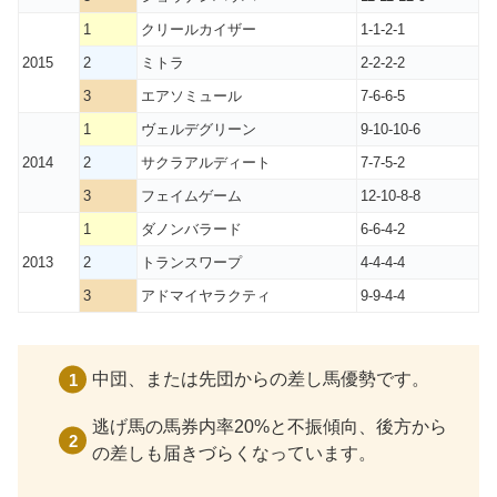
1
クリールカイザー
1-1-2-1
2015
2
ミトラ
2-2-2-2
3
エアソミュール
7-6-6-5
1
ヴェルデグリーン
9-10-10-6
2014
2
サクラアルディート
7-7-5-2
3
フェイムゲーム
12-10-8-8
1
ダノンバラード
6-6-4-2
2013
2
トランスワープ
4-4-4-4
3
アドマイヤラクティ
9-9-4-4
中団、または先団からの差し馬優勢です。
逃げ馬の馬券内率20%と不振傾向、後方から
の差しも届きづらくなっています。