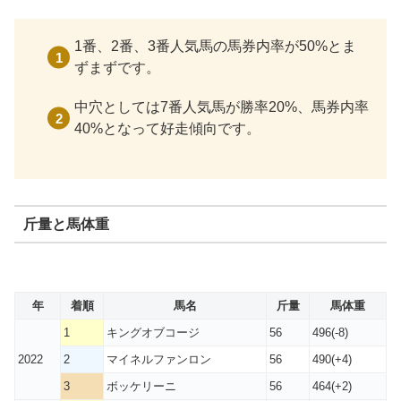
1番、2番、3番人気馬の馬券内率が50%とま
ずまずです。
中穴としては7番人気馬が勝率20%、馬券内率
40%となって好走傾向です。
斤量と馬体重
年
着順
馬名
斤量
馬体重
1
キングオブコージ
56
496(-8)
2022
2
マイネルファンロン
56
490(+4)
3
ボッケリーニ
56
464(+2)