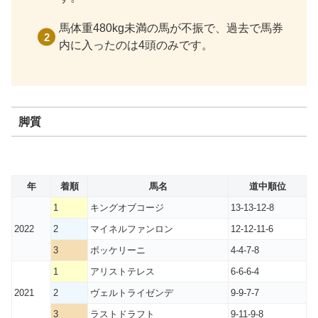
馬体重480kg未満の馬が不振で、過去で馬券
内に入ったのは4頭のみです。
脚質
年
着順
馬名
道中順位
1
キングオブコージ
13-13-12-8
2022
2
マイネルファンロン
12-12-11-6
3
ボッケリーニ
4-4-7-8
1
アリストテレス
6-6-6-4
2021
2
ヴェルトライゼンデ
9-9-7-7
3
ラストドラフト
9-11-9-8