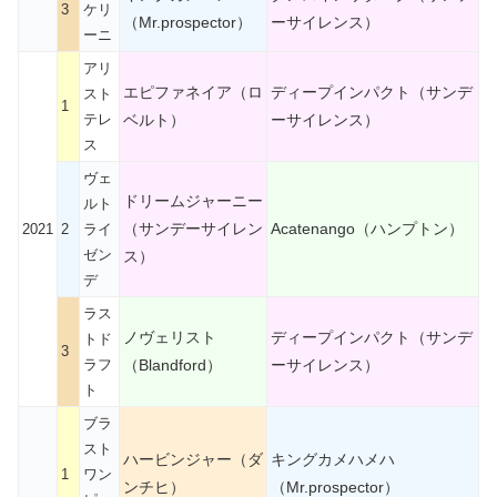
3
ケリ
（Mr.prospector）
ーサイレンス）
ーニ
アリ
エピファネイア（ロ
ディープインパクト（サンデ
スト
1
テレ
ベルト）
ーサイレンス）
ス
ヴェ
ドリームジャーニー
ルト
（サンデーサイレン
Acatenango（ハンプトン）
2021
2
ライ
ゼン
ス）
デ
ラス
ノヴェリスト
ディープインパクト（サンデ
トド
3
ラフ
（Blandford）
ーサイレンス）
ト
ブラ
スト
ハービンジャー（ダ
キングカメハメハ
1
ワン
ンチヒ）
（Mr.prospector）