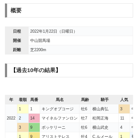
概要
日程
2022年1月22日（日曜日）
開催
中山競馬場
距離
芝2200m
【
過去10年の結果
】
年
着順
馬番
馬名
馬齢
騎手
人気
1
1
キングオブコージ
牡6
横山典弘
3
中
2022
2
14
マイネルファンロン
牡7
松岡正海
11
中
3
9
ボッケリーニ
牡6
横山武史
4
中
1
9
アリストテレス
牡4
C.ルメール
1
菊