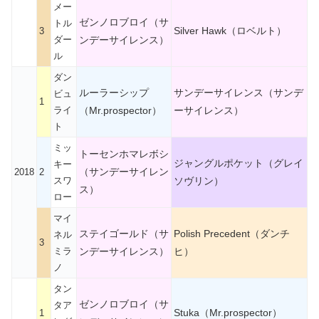
メー
ゼンノロブロイ（サ
トル
Silver Hawk（ロベルト）
3
ダー
ンデーサイレンス）
ル
ダン
ルーラーシップ
サンデーサイレンス（サンデ
ビュ
1
ライ
（Mr.prospector）
ーサイレンス）
ト
ミッ
トーセンホマレボシ
ジャングルポケット（グレイ
キー
（サンデーサイレン
2018
2
スワ
ソヴリン）
ス）
ロー
マイ
ステイゴールド（サ
Polish Precedent（ダンチ
ネル
3
ミラ
ンデーサイレンス）
ヒ）
ノ
タン
ゼンノロブロイ（サ
タア
Stuka（Mr.prospector）
1