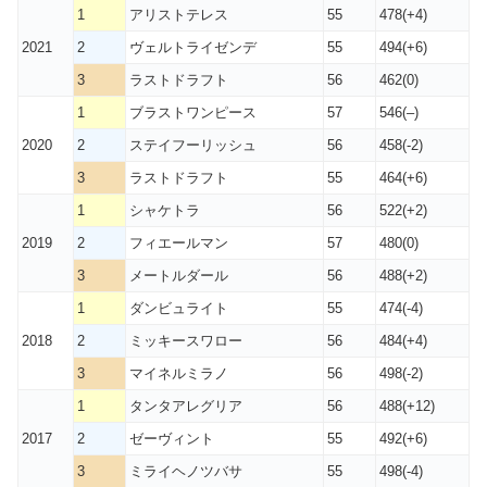
1
アリストテレス
55
478(+4)
2021
2
ヴェルトライゼンデ
55
494(+6)
3
ラストドラフト
56
462(0)
1
ブラストワンピース
57
546(–)
2020
2
ステイフーリッシュ
56
458(-2)
3
ラストドラフト
55
464(+6)
1
シャケトラ
56
522(+2)
2019
2
フィエールマン
57
480(0)
3
メートルダール
56
488(+2)
1
ダンビュライト
55
474(-4)
2018
2
ミッキースワロー
56
484(+4)
3
マイネルミラノ
56
498(-2)
1
タンタアレグリア
56
488(+12)
2017
2
ゼーヴィント
55
492(+6)
3
ミライヘノツバサ
55
498(-4)