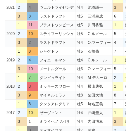
2021
2
4
ヴェルトライゼンデ
牡4
池添謙一
3
菊
3
8
ラストドラフト
牡5
三浦皇成
6
ア
1
11
ブラストワンピース
牡5
川田将雅
1
凱
2020
2
10
ステイフーリッシュ
牡5
C.ルメール
5
チ
3
2
ラストドラフト
牡4
O.マーフィー
4
中
1
8
シャケトラ
牡6
石橋脩
7
有
2019
2
4
フィエールマン
牡4
C.ルメール
1
菊
3
10
メートルダール
牡6
O.マーフィー
5
中
1
7
ダンビュライト
牡4
M.デムーロ
2
サ
2018
2
3
ミッキースワロー
牡4
横山典弘
1
菊
3
9
マイネルミラノ
牡8
柴田大地
8
中
1
8
タンタアレグリア
牡5
蛯名正義
7
天
2017
2
10
ゼーヴィント
牡4
戸崎圭太
1
福
3
1
ミライヘノツバサ
牡4
内田博幸
3
迎
1
3
ディサイファ
牡7
武豊
2
金