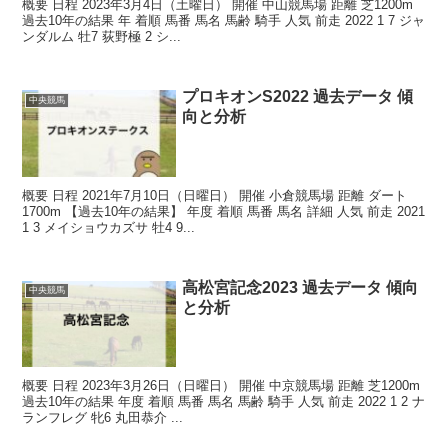
概要 日程 2023年3月4日（土曜日） 開催 中山競馬場 距離 芝1200m
過去10年の結果 年 着順 馬番 馬名 馬齢 騎手 人気 前走 2022 1 7 ジャ
ンダルム 牡7 荻野極 2 シ...
プロキオンS2022 過去データ 傾
中央競馬
向と分析
概要 日程 2021年7月10日（日曜日） 開催 小倉競馬場 距離 ダート
1700m 【過去10年の結果】 年度 着順 馬番 馬名 詳細 人気 前走 2021
1 3 メイショウカズサ 牡4 9...
高松宮記念2023 過去データ 傾向
中央競馬
と分析
概要 日程 2023年3月26日（日曜日） 開催 中京競馬場 距離 芝1200m
過去10年の結果 年度 着順 馬番 馬名 馬齢 騎手 人気 前走 2022 1 2 ナ
ランフレグ 牝6 丸田恭介 ...