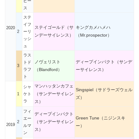
ピー
ス
ステ
イフ
ステイゴールド（サ
キングカメハメハ
2020
2
ーリ
ンデーサイレンス）
（Mr.prospector）
ッシ
ュ
ラス
ノヴェリスト
ディープインパクト（サンデ
トド
3
ラフ
（Blandford）
ーサイレンス）
ト
マンハッタンカフェ
シャ
Singspiel（サドラーズウェル
（サンデーサイレン
1
ケト
ズ）
ラ
ス）
フィ
ディープインパクト
Green Tune（ニジンスキ
エー
（サンデーサイレン
2
2019
ルマ
ー）
ス）
ン