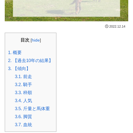
2022.12.14
目次
[
hide
]
1.
概要
2.
【過去10年の結果】
3.
【傾向】
3.1.
前走
3.2.
騎手
3.3.
枠順
3.4.
人気
3.5.
斤量と馬体重
3.6.
脚質
3.7.
血統