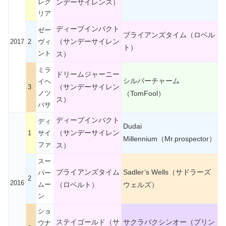
レグ
ンデーサイレンス）
リア
ディープインパクト
ゼー
ブライアンズタイム（ロベル
（サンデーサイレン
2017
2
ヴィ
ト）
ント
ス）
ミラ
ドリームジャーニー
シルバーチャーム
イヘ
（サンデーサイレン
3
ノツ
（TomFool）
ス）
バサ
ディープインパクト
ディ
Dudai
（サンデーサイレン
1
サイ
Millennium（Mr.prospector）
ファ
ス）
スー
ブライアンズタイム
Sadler’s Wells（サドラーズ
パー
2
2016
ムー
（ロベルト）
ウェルズ）
ン
ショ
ステイゴールド（サ
サクラバクシンオー（プリン
ウナ