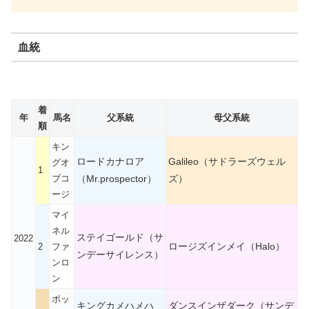
血統
着
年
馬名
父系統
母父系統
順
キン
ロードカナロア
Galileo（サドラーズウェル
グオ
1
ブコ
（Mr.prospector）
ズ）
ージ
マイ
ネル
ステイゴールド（サ
2022
ロージズインメイ（Halo）
2
ファ
ンデーサイレンス）
ンロ
ン
ボッ
キングカメハメハ
ダンスインザダーク（サンデ