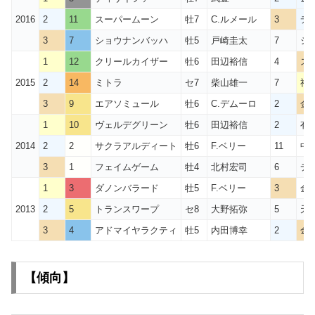
2016
2
11
スーパームーン
牡7
C.ルメール
3
デ
3
7
ショウナンバッハ
牡5
戸崎圭太
7
ジ
1
12
クリールカイザー
牡6
田辺裕信
4
ス
2015
2
14
ミトラ
セ7
柴山雄一
7
福
3
9
エアソミュール
牡6
C.デムーロ
2
金
1
10
ヴェルデグリーン
牡6
田辺裕信
2
有
2014
2
2
サクラアルディート
牡6
F.ベリー
11
中
3
1
フェイムゲーム
牡4
北村宏司
6
デ
1
3
ダノンバラード
牡5
F.ベリー
3
金
2013
2
5
トランスワープ
セ8
大野拓弥
5
天
3
4
アドマイヤラクティ
牡5
内田博幸
2
金
【傾向
】