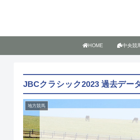
HOME
中央競
JBCクラシック2023 過去デー
地方競馬