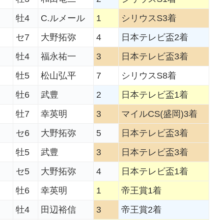
牡4
C.ルメール
1
シリウスS3着
セ7
大野拓弥
4
日本テレビ盃2着
牡4
福永祐一
3
日本テレビ盃3着
牡5
松山弘平
7
シリウスS8着
牡6
武豊
2
日本テレビ盃1着
牡7
幸英明
3
マイルCS(盛岡)3着
セ6
大野拓弥
5
日本テレビ盃3着
牡5
武豊
3
日本テレビ盃3着
セ5
大野拓弥
4
日本テレビ盃1着
牡6
幸英明
1
帝王賞1着
牡4
田辺裕信
3
帝王賞2着