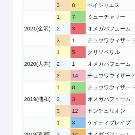
3
8
ペイシャエス
1
7
ミューチャリー
2021(金沢)
2
3
オメガパフューム
3
1
チュウワウィザー
1
5
クリソベリル
2020(大井)
2
1
オメガパフューム
3
14
チュウワウィザー
1
8
チュウワウィザー
2019
(浦和)
2
3
オメガパフューム
3
12
センチュリオン
1
8
ケイティブレイブ
2018(京都
)
2
14
オメガパフューム