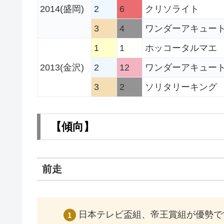
2014(盛岡)
2
6
クリソライト
3
4
ワンダーアキュー
1
1
ホッコータルマエ
2013(金沢)
2
12
ワンダーアキュー
3
2
ソリタリーキング
【傾向
】
前走
日本テレビ盃組、帝王賞組が優勢で