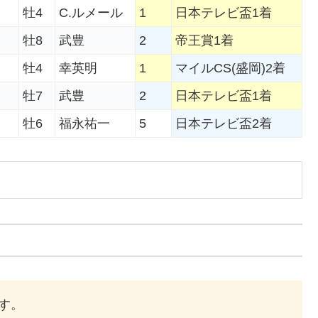
牡4
C.ルメール
1
日本テレビ盃1着
ト
牡8
武豊
2
帝王賞1着
牡4
幸英明
1
マイルCS(盛岡)2着
ト
牡7
武豊
2
日本テレビ盃1着
牡6
福永祐一
5
日本テレビ盃2着
す。