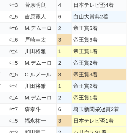
牡3
菅原明良
4
日本テレビ盃4着
牡5
吉原寛人
6
白山大賞典2着
牡6
M.デムーロ
2
帝王賞5着
ド
牡6
戸崎圭太
3
帝王賞6着
牡4
川田将雅
1
帝王賞1着
牡5
M.デムーロ
2
帝王賞2着
ド
牡5
C.ルメール
3
帝王賞3着
ド
牡4
川田将雅
1
帝王賞2着
牡4
M.デムーロ
2
帝王賞1着
牡7
森泰斗
6
埼玉新聞栄冠賞2着
牡5
福永祐一
3
日本テレビ盃1着
牡3
和田竜二
2
シリウスS1着