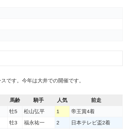
ースです。今年は大井での開催です。
馬齢
騎手
人気
前走
牡5
松山弘平
1
帝王賞4着
牡3
福永祐一
2
日本テレビ盃2着