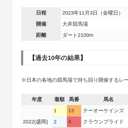
日程
2023年11月3日（金曜日）
開催
大井競馬場
距離
ダート2100m
【
過去10年の結果
】
※日本の各地の競馬場で持ち回り開催するレ
年度
着順
馬番
馬名
1
13
テーオーケインズ
2022(盛岡)
2
4
クラウンプライド