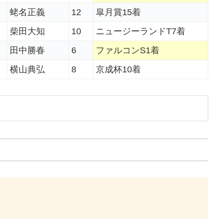
蛯名正義
12
皐月賞15着
柴田大知
10
ニュージーランドT7着
田中勝春
6
ファルコンS1着
横山典弘
8
京成杯10着
。