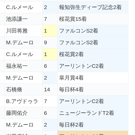
C.ルメール
2
報知弥生ディープ記念2着
池添謙一
7
桜花賞15着
川田将雅
1
ファルコンS2着
M.デムーロ
9
ファルコンS2着
C.ルメール
1
桜花賞2着
福永祐一
6
アーリントンC2着
M.デムーロ
2
皐月賞4着
石橋脩
14
毎日杯4着
B.アヴドゥラ
7
アーリントンC2着
藤岡佑介
6
ニュージーランドT2着
M.デムーロ
2
毎日杯2着