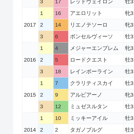
3
17
レッドヴェイロン
牡3
1
16
アエロリット
牝3
2017
2
14
リエノテソーロ
牝3
3
6
ボンセルヴィーソ
牡3
1
4
メジャーエンブレム
牝3
2016
2
5
ロードクエスト
牡3
3
18
レインボーライン
牡3
1
7
クラリティスカイ
牡3
2015
2
9
アルビアーノ
牝3
3
12
ミュゼスルタン
牡3
1
10
ミッキーアイル
牡3
2014
2
2
タガノブルグ
牡3