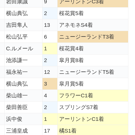
岩田康誠
9
アーリントンC3着
横山典弘
2
桜花賞5着
吉田隼人
13
アネモネS4着
松山弘平
6
ニュージーランドT3着
C.ルメール
1
桜花賞4着
池添謙一
2
皐月賞8着
福永祐一
12
ニュージーランドT5着
横山典弘
3
皐月賞5着
柴山雄一
4
フラワーC1着
柴田善臣
2
スプリングS7着
浜中俊
1
アーリントンC1着
三浦皇成
17
橘S1着