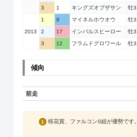
3
1
キングズオブザサン
牡3
1
8
マイネルホウオウ
牡3
2013
2
17
インパルスヒーロー
牡3
3
12
フラムドグロワール
牡3
傾向
前走
桜花賞、ファルコンS組が優勢です