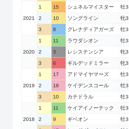
1
15
シュネルマイスター
牡3
2021
2
10
ソングライン
牝3
3
8
グレナディアガーズ
牡3
1
11
ラウダシオン
牡3
2020
2
3
レシステンシア
牝3
3
6
ギルデッドミラー
牝3
1
17
アドマイヤマーズ
牡3
2019
2
18
ケイデンスコール
牡3
3
10
カテドラル
牡3
1
11
ケイアイノーテック
牡3
2018
2
9
ギベオン
牡3