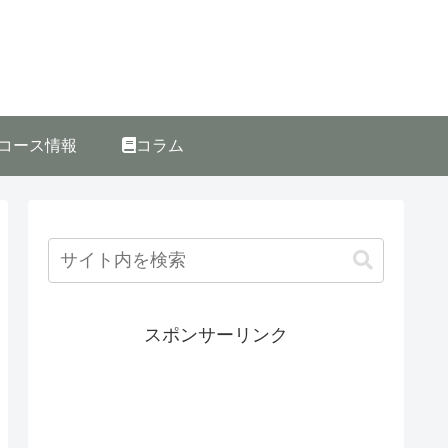
コース情報
コラム
スポンサーリンク