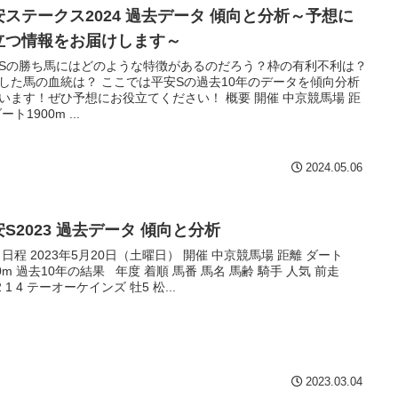
安ステークス2024 過去データ 傾向と分析～予想に
立つ情報をお届けします～
Sの勝ち馬にはどのような特徴があるのだろう？枠の有利不利は？
した馬の血統は？ ここでは平安Sの過去10年のデータを傾向分析
います！ぜひ予想にお役立てください！ 概要 開催 中京競馬場 距
ート1900m ...
2024.05.06
S2023 過去データ 傾向と分析
 日程 2023年5月20日（土曜日） 開催 中京競馬場 距離 ダート
00m 過去10年の結果 年度 着順 馬番 馬名 馬齢 騎手 人気 前走
2 1 4 テーオーケインズ 牡5 松...
2023.03.04