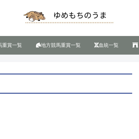
馬重賞一覧
地方競馬重賞一覧
血統一覧