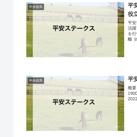
平
中央競馬
役
平安
活躍
を行
離 ダ
平安
中央競馬
概要
19
202