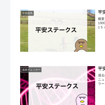
平安
中央競馬
概要
19
1 5
平安
血統チェッカー
過去
ニュ
ラー