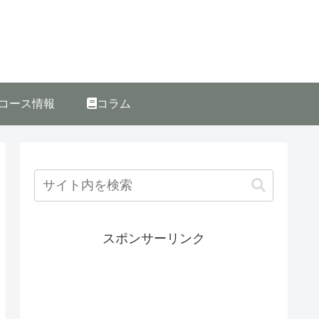
コース情報
コラム
スポンサーリンク